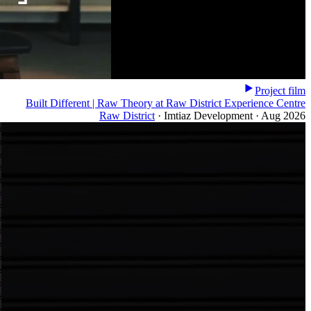
Project film
Built Different | Raw Theory at Raw District Experience Centre
Raw District
·
Imtiaz Development
·
Aug 2026