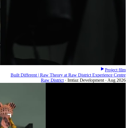
Project film
Built Different | Raw Theory at Raw District Experience Centre
Raw District
·
Imtiaz Development
·
Aug 2026