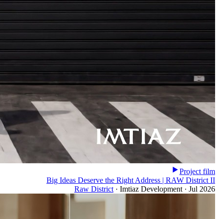
Project film
Big Ideas Deserve the Right Address | RAW District II
Raw District
·
Imtiaz Development
·
Jul 2026