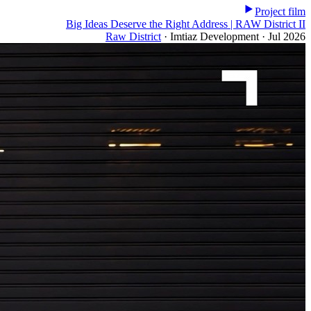
Project film
Big Ideas Deserve the Right Address | RAW District II
Raw District
·
Imtiaz Development
·
Jul 2026