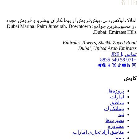
املاک لوکس دبی. پیش‌فروش از پیمانکاران پیشرو و فروش مجدد
در محبوب‌ترین جوامع: Dubai Marina، Palm Jumeirah، Downtown
Dubai، Emirates Hills.
Emirates Towers, Sheikh Zayed Road
Dubai, United Arab Emirates
تماس با JRE
+971 58 549 8835
کاوش
پروژه‌ها
امارات
مناطق
پیمانکاران
تیم
بصیرت‌ها
مشاوره
مناطق آزاد تجاری امارات
بیمه