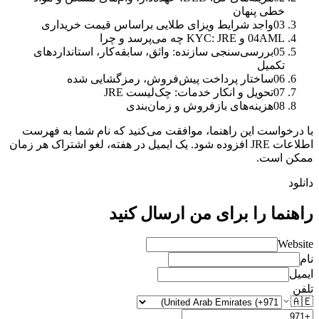
خطی پنهان
03
واجد شرایط ویزای طلایی براساس قیمت خریداری
AML و KYC: JRE چه می‌پرسد و چرا
04
05
بررسی‌سنجی سازنده: واثق، سابقه‌کار، استانداردهای
تکمیل
06
ساختار پرداخت پیش‌فروش، رمزگشایی شده
07
تحویل و انکار خدمات: چک‌لیست JRE
08
هزینه‌های بازفروش و زمان‌بندی
با درخواست این راهنما، موافقت می‌کنید که نام شما به فهرست
اطلاعات JRE افزوده شود. یک ایمیل در هفته، لغو اشتراک هر زمان
ممکن است.
دانلود
راهنما را برای من ارسال کنید
Website
نام
ایمیل
تلفن
🇦🇪