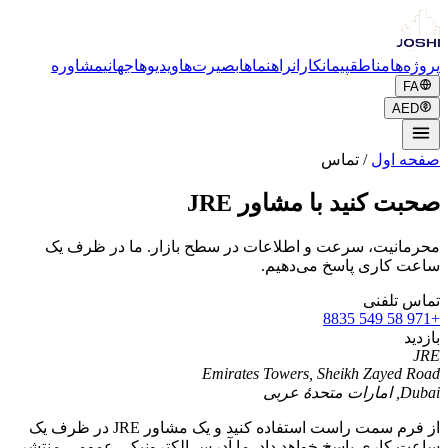
پروژه‌ها
مناطق
پیمانکاران
راهنماها
بصیرت‌ها
ویدیوها
جهانی
مشاوره
FA
AED
صفحه اول
/
تماس
صحبت کنید با مشاور JRE
محرمانیت، سرعت و اطلاعات در سطح بازار. ما در ظرف یک
ساعت کاری پاسخ می‌دهیم.
تماس تلفنی
+971 58 549 8835
بازدید
JRE
Emirates Towers, Sheikh Zayed Road
Dubai
,
امارات متحدۀ عربی
از فرم سمت راست استفاده کنید و یک مشاور JRE در ظرف یک
ساعت کاری پاسخ خواهد داد. ما آدرس الکترونیکی عمومی منتشر