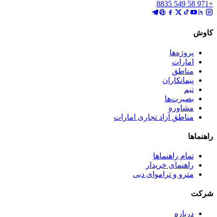
+971 58 549 8835
کاوش
پروژه‌ها
امارات
مناطق
پیمانکاران
تیم
بصیرت‌ها
مشاوره
مناطق آزاد تجاری امارات
راهنماها
تمام راهنماها
راهنمای خریدار
مترو و تراموای دبی
شرکت
درباره