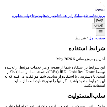
پروژه‌ها
مناطق
پیمانکاران
راهنماها
بصیرت‌ها
ویدیوها
جهانی
مشاوره
FA
AED
صفحه اول
/
شرایط
شرایط استفاده
آخرین به‌روزرسانی 6 May 2026
این شرایط بر استفاده شما از
jre.ae
و هر خدمات مرتبط ارائه‌شده
توسط JRE · Joshi Real Estate («JRE»، «ما»، «ما» و «ما») حاکم
است. با دسترسی یا استفاده از سایت، شما موافقت می‌کنید که به
این شرایط متعهد باشید. اگر آنها را نپذیرفته‌اید، لطفا از سایت
استفاده نکنید.
سلب‌المسئولیت
ما یک آژانس مسکن هستیم و سازنده ملک نیستیم. تمام اطلاعات،