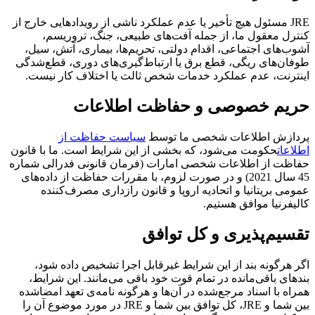
JRE مسئول هیچ تأخیر یا عدم عملکرد ناشی از رویدادهایی خارج از
کنترل معقول ما، از جمله آفت‌های طبیعی، جنگ، تروریسم،
آشوب‌های اجتماعی، اقدام دولتی، تحریم‌ها، بیماری، آتش، سیل،
طوفان‌های ریگی، قطع برق یا ارتباط‌گیری‌های دوری، قطع‌شدگی
اینترنت، عدم عملکرد خدمات شخص ثالث یا اختلاف کار نیست.
حریم خصوصی و حفاظت اطلاعات
پردازش اطلاعات شخصی ما توسط
سیاست حفاظت از
اطلاعات
حکومت می‌شود، که بخشی از این شرایط است. ما با قانون
حفاظت از اطلاعات شخصی امارات (فرمان قانونی فدرالی شماره
45 سال 2021) و در صورت لزوم، با مقررات حفاظت از داده‌های
عمومی بریتانیا و اتحادیه اروپا و قانون رازداری مصرف‌کننده
کالیفرنیا موافق هستیم.
تقسیم‌پذیری و کل توافق
اگر هرگونه بند از این شرایط غیرقابل اجرا تشخیص داده شود،
بند‌های باقی‌مانده در تمام قوت خود باقی می‌مانند. این شرایط،
همراه با اسناد مرجع‌شده در آن‌ها و هرگونه نامه‌ی تعهد امضا‌شده
بین شما و JRE، کل توافق بین شما و JRE در مورد موضوع آن را