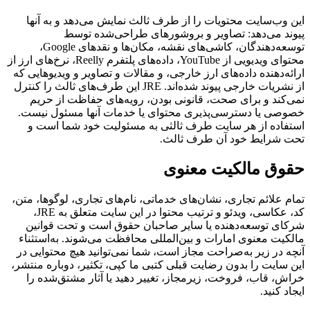
این وب‌سایت محتویات را از طرف ثالث نمایش می‌دهد و به آنها
پیوند می‌دهد: تصاویر و بروشورهای طراحی‌شده توسط
توسعه‌دهندگان، کاشی‌های نقشه، مکان‌ها و نقدهای Google،
محتوای ویدیویی از YouTube، داده‌های پلتفرم Reelly، نرخ‌های ارز از
ارائه‌دهنده داده‌های ارز خارجی، و مقالات و تصاویر و ویدیوهایی که
از نشریات خارجی پیوند شده‌اند. JRE این طرف‌های ثالث را کنترل
نمی‌کند و برای صحت، قانونی بودن، رویه‌های حفاظت از حریم
خصوصی یا دسترسی‌پذیری محتوای یا خدمات آنها مسئول نیست.
استفاده از هر سایت طرف ثالثی به مسئولیت خود شما است و
تحت شرایط خود آن طرف ثالث.
حقوق مالکیت معنوی
تمام علائم تجاری، نشان‌های خدماتی، نام‌های تجاری، لوگوها، متن،
کد، عکاسی، ویدئو و ترتیب محتوا در این سایت متعلق به JRE،
شرکای توسعه‌دهنده یا سایر صاحبان حقوق است و تحت قوانین
مالکیت معنوی امارات و بین‌المللی محافظت می‌شوند. به‌استثناء
آنچه در زیر به‌صراحت مجاز است، شما نمی‌توانید هیچ محتوایی در
این سایت را بدون رضایت قبلی کتبی ما کپی، تکثیر، دوباره منتشر،
خراش، قاب، فروخت، زیرمجاز، تغییر دهید یا آثار مشتق‌شده را
ایجاد کنید.