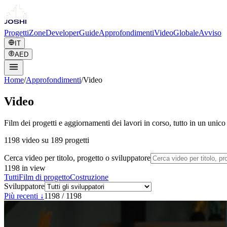
Progetti
Zone
Developer
Guide
Approfondimenti
Video
Globale
Avviso
IT
AED
Home
/
Approfondimenti
/
Video
Video
Film dei progetti e aggiornamenti dei lavori in corso, tutto in un u
1198 video su 189 progetti
Cerca video per titolo, progetto o sviluppatore
1198
in view
Tutti
Film di progetto
Costruzione
Sviluppatore
Più recenti ↓
1198
/
1198