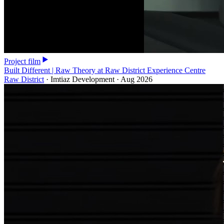
Project film
Built Different | Raw Theory at Raw District Experience Centre
Raw District
·
Imtiaz Development
·
Aug 2026