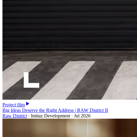
Project film
Big Ideas Deserve the Right Address | RAW District II
Raw District
·
Imtiaz Development
·
Jul 2026