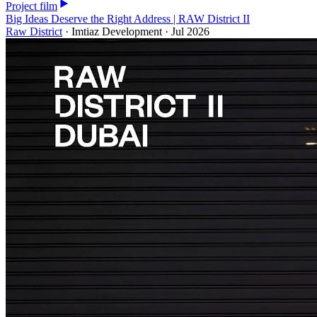
Project film
Big Ideas Deserve the Right Address | RAW District II
Raw District
·
Imtiaz Development
·
Jul 2026