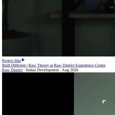
Project film
Built Different | Raw Theory at Raw District Experience Centre
Raw District
·
Imtiaz Development
·
Aug 2026