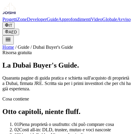
Progetti
Zone
Developer
Guide
Approfondimenti
Video
Globale
Avviso
IT
AED
Home
/
Guide
/
Dubai Buyer's Guide
Risorsa gratuita
La Dubai Buyer's Guide.
Quaranta pagine di guida pratica e schietta sull'acquisto di proprietà
a Dubai, firmata JRE. Scritta sia per i primi investitori che per chi ha
già esperienza.
Cosa contiene
Otto capitoli, niente fluff.
01
Piena proprietà o usufrutto: chi può comprare cosa
02
Costi all-in: DLD, trustee, mutuo e voci nascoste