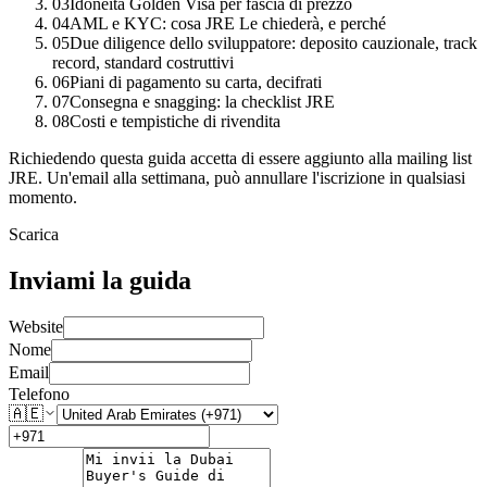
03
Idoneità Golden Visa per fascia di prezzo
04
AML e KYC: cosa JRE Le chiederà, e perché
05
Due diligence dello sviluppatore: deposito cauzionale, track
record, standard costruttivi
06
Piani di pagamento su carta, decifrati
07
Consegna e snagging: la checklist JRE
08
Costi e tempistiche di rivendita
Richiedendo questa guida accetta di essere aggiunto alla mailing list
JRE. Un'email alla settimana, può annullare l'iscrizione in qualsiasi
momento.
Scarica
Inviami la guida
Website
Nome
Email
Telefono
🇦🇪