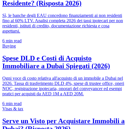
Residente? (Risposta 2026)
Sì, le banche degli EAU concedono finanziamenti ai non residenti
fino al 60% LTV. Analisi completa 2026 dei tassi ipotecari per non
residenti, istituti di credito, documentazione richiesta e cosa
aspettarsi.
6
min read
Buying
Spese DLD e Costi di Acquisto
Immobiliare a Dubai Spiegati (2026)
Ogni voce di costo relativa all'acquisto di un immobile a Dubai nel
2026. Tassa di trasferimento DLD 4%, spese di trustee office, oneri
NOC, registrazione ipotecaria, onorari del conveyancer ed esempi
pratici per acquisti da AED 1M a AED 20M.
6
min read
Visas & tax
Serve un Visto per Acquistare Immobili a
Dubai? (Risposta 2026)