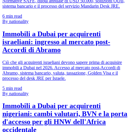
Normative SAFE, quota annuale di USD 50.000, soluzioni QDII,
sistema bancario e il processo del servizio Mandarin Desk JRE.
6
min read
By nationality
Immobili a Dubai per acquirenti
israeliani: ingresso al mercato post-
Accordi di Abramo
Ciò che gli acquirenti israeliani devono sapere prima di acquisire
immobili a Dubai nel 2026. Accesso al mercato post-Accordi di
Abramo, sistema bancario, valuta, tassazione, Golden Visa e il
processo del desk JRE per Israele.
5
min read
By nationality
Immobili a Dubai per acquirenti
nigeriani: cambi valutari, BVN e la porta
d'accesso per gli HNW dell'Africa
occidentale