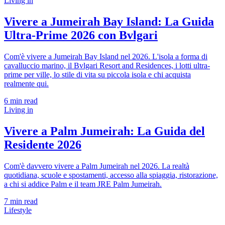
Living in
Vivere a Jumeirah Bay Island: La Guida
Ultra-Prime 2026 con Bvlgari
Com'è vivere a Jumeirah Bay Island nel 2026. L'isola a forma di
cavalluccio marino, il Bvlgari Resort and Residences, i lotti ultra-
prime per ville, lo stile di vita su piccola isola e chi acquista
realmente qui.
6
min read
Living in
Vivere a Palm Jumeirah: La Guida del
Residente 2026
Com'è davvero vivere a Palm Jumeirah nel 2026. La realtà
quotidiana, scuole e spostamenti, accesso alla spiaggia, ristorazione,
a chi si addice Palm e il team JRE Palm Jumeirah.
7
min read
Lifestyle