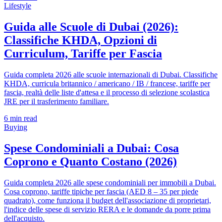
Lifestyle
Guida alle Scuole di Dubai (2026):
Classifiche KHDA, Opzioni di
Curriculum, Tariffe per Fascia
Guida completa 2026 alle scuole internazionali di Dubai. Classifiche
KHDA, curricula britannico / americano / IB / francese, tariffe per
fascia, realtà delle liste d'attesa e il processo di selezione scolastica
JRE per il trasferimento familiare.
6
min read
Buying
Spese Condominiali a Dubai: Cosa
Coprono e Quanto Costano (2026)
Guida completa 2026 alle spese condominiali per immobili a Dubai.
Cosa coprono, tariffe tipiche per fascia (AED 8 – 35 per piede
quadrato), come funziona il budget dell'associazione di proprietari,
l'indice delle spese di servizio RERA e le domande da porre prima
dell'acquisto.