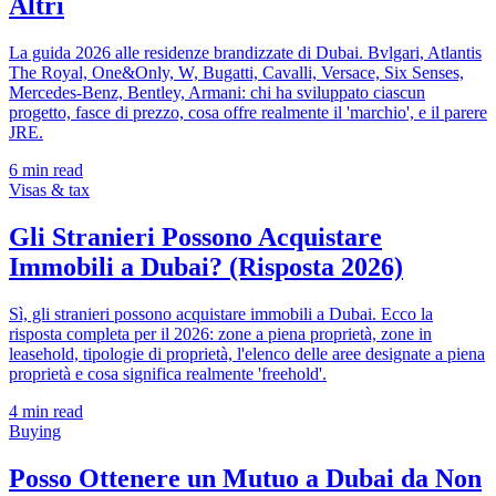
Altri
La guida 2026 alle residenze brandizzate di Dubai. Bvlgari, Atlantis
The Royal, One&Only, W, Bugatti, Cavalli, Versace, Six Senses,
Mercedes-Benz, Bentley, Armani: chi ha sviluppato ciascun
progetto, fasce di prezzo, cosa offre realmente il 'marchio', e il parere
JRE.
6
min read
Visas & tax
Gli Stranieri Possono Acquistare
Immobili a Dubai? (Risposta 2026)
Sì, gli stranieri possono acquistare immobili a Dubai. Ecco la
risposta completa per il 2026: zone a piena proprietà, zone in
leasehold, tipologie di proprietà, l'elenco delle aree designate a piena
proprietà e cosa significa realmente 'freehold'.
4
min read
Buying
Posso Ottenere un Mutuo a Dubai da Non