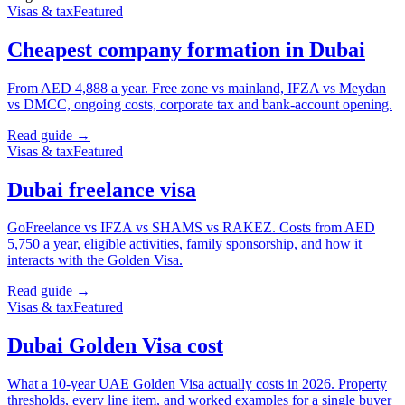
Visas & tax
Featured
Cheapest company formation in Dubai
From AED 4,888 a year. Free zone vs mainland, IFZA vs Meydan
vs DMCC, ongoing costs, corporate tax and bank-account opening.
Read guide →
Visas & tax
Featured
Dubai freelance visa
GoFreelance vs IFZA vs SHAMS vs RAKEZ. Costs from AED
5,750 a year, eligible activities, family sponsorship, and how it
interacts with the Golden Visa.
Read guide →
Visas & tax
Featured
Dubai Golden Visa cost
What a 10-year UAE Golden Visa actually costs in 2026. Property
thresholds, every line item, and worked examples for a single buyer