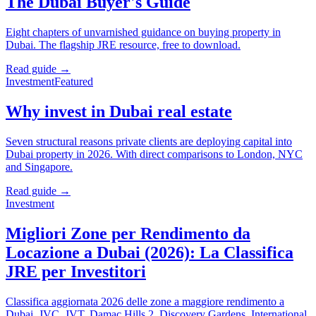
The Dubai Buyer's Guide
Eight chapters of unvarnished guidance on buying property in
Dubai. The flagship JRE resource, free to download.
Read guide →
Investment
Featured
Why invest in Dubai real estate
Seven structural reasons private clients are deploying capital into
Dubai property in 2026. With direct comparisons to London, NYC
and Singapore.
Read guide →
Investment
Migliori Zone per Rendimento da
Locazione a Dubai (2026): La Classifica
JRE per Investitori
Classifica aggiornata 2026 delle zone a maggiore rendimento a
Dubai. JVC, JVT, Damac Hills 2, Discovery Gardens, International