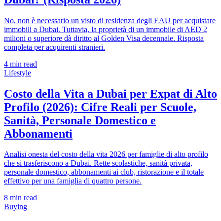
No, non è necessario un visto di residenza degli EAU per acquistare
immobili a Dubai. Tuttavia, la proprietà di un immobile di AED 2
milioni o superiore dà diritto al Golden Visa decennale. Risposta
completa per acquirenti stranieri.
4
min read
Lifestyle
Costo della Vita a Dubai per Expat di Alto
Profilo (2026): Cifre Reali per Scuole,
Sanità, Personale Domestico e
Abbonamenti
Analisi onesta del costo della vita 2026 per famiglie di alto profilo
che si trasferiscono a Dubai. Rette scolastiche, sanità privata,
personale domestico, abbonamenti ai club, ristorazione e il totale
effettivo per una famiglia di quattro persone.
8
min read
Buying