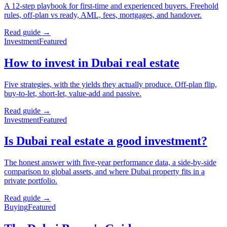
A 12-step playbook for first-time and experienced buyers. Freehold
rules, off-plan vs ready, AML, fees, mortgages, and handover.
Read guide →
Investment
Featured
How to invest in Dubai real estate
Five strategies, with the yields they actually produce. Off-plan flip,
buy-to-let, short-let, value-add and passive.
Read guide →
Investment
Featured
Is Dubai real estate a good investment?
The honest answer with five-year performance data, a side-by-side
comparison to global assets, and where Dubai property fits in a
private portfolio.
Read guide →
Buying
Featured