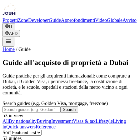
Progetti
Zone
Developer
Guide
Approfondimenti
Video
Globale
Avviso
IT
AED
Home
/
Guide
Guide all'acquisto di proprietà a Dubai
Guide pratiche per gli acquirenti internazionali: come comprare a
Dubai, il Golden Visa, i permessi freelance, la costituzione di
società, e le scuole, ospedali e stazioni della metro vicino a ogni
comunità.
Search guides (e.g. Golden Visa, mortgage, freezone)
Search
53
in view
All
By nationality
Buying
Investment
Visas & tax
Lifestyle
Living
in
Quick answers
Reference
Sort
53
guide
s