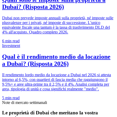
Dubai? (Risposta 2026)
Dubai non prevede imposte annuali sulla proprietà, né imposte sulle
plusvalenze per i privati, né imposte di successione. L'unico
equivalente fiscale una tantum è la tassa di trasferimento DLD del
4% all'acquisto. Quadro completo 2026.
6
min read
Investment
Qual è il rendimento medio da locazione
a Dubai? (Risposta 2026)
Il rendimento lordo medio da locazione a Dubai nel 2026 si attesta
intorno al 6,5%, con quartieri di fascia media che raggiungono il
9,5%+ e aree ultra-prime tra il 2,5% e il 4%. Analisi completa per
area, tipologia di unità e cosa significhi realmente "medio".
5
min read
Note di mercato settimanali
Le proprietà di Dubai che meritano la vostra