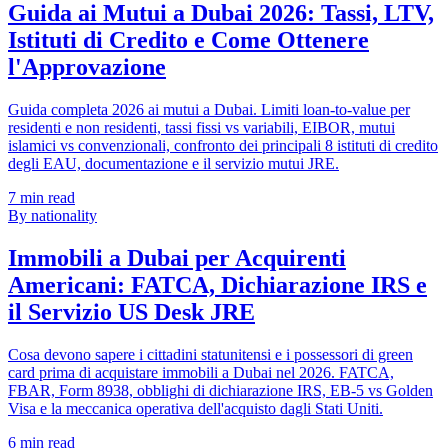
Guida ai Mutui a Dubai 2026: Tassi, LTV,
Istituti di Credito e Come Ottenere
l'Approvazione
Guida completa 2026 ai mutui a Dubai. Limiti loan-to-value per
residenti e non residenti, tassi fissi vs variabili, EIBOR, mutui
islamici vs convenzionali, confronto dei principali 8 istituti di credito
degli EAU, documentazione e il servizio mutui JRE.
7
min read
By nationality
Immobili a Dubai per Acquirenti
Americani: FATCA, Dichiarazione IRS e
il Servizio US Desk JRE
Cosa devono sapere i cittadini statunitensi e i possessori di green
card prima di acquistare immobili a Dubai nel 2026. FATCA,
FBAR, Form 8938, obblighi di dichiarazione IRS, EB-5 vs Golden
Visa e la meccanica operativa dell'acquisto dagli Stati Uniti.
6
min read