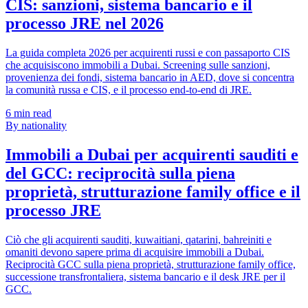
CIS: sanzioni, sistema bancario e il
processo JRE nel 2026
La guida completa 2026 per acquirenti russi e con passaporto CIS
che acquisiscono immobili a Dubai. Screening sulle sanzioni,
provenienza dei fondi, sistema bancario in AED, dove si concentra
la comunità russa e CIS, e il processo end-to-end di JRE.
6
min read
By nationality
Immobili a Dubai per acquirenti sauditi e
del GCC: reciprocità sulla piena
proprietà, strutturazione family office e il
processo JRE
Ciò che gli acquirenti sauditi, kuwaitiani, qatarini, bahreiniti e
omaniti devono sapere prima di acquisire immobili a Dubai.
Reciprocità GCC sulla piena proprietà, strutturazione family office,
successione transfrontaliera, sistema bancario e il desk JRE per il
GCC.