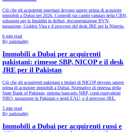
Ciò che gli acquirenti nigeriani devono sapere prima di acquisire
immobili a Dubai nel 2026. Controlli sui cambi valutari della CBN,
soluzioni per la liquidità in dollari, documentazione BVN,
tassazione, Golden Visa e il processo del desk JRE per la Nigeria.
6
min read
By nationality
Immobili a Dubai per acquirenti
pakistani: rimesse SBP, NICOP e il desk
JRE per il Pakistan
Ciò che gli acquirenti pakistani e titolari di NICOP devono sapere
prima di acquisire immobili a Dubai. Normative di rimessa della
State Bank of Pakistan, sistema bancario NRP, conti equivalenti
NRO, tassazione in Pakistan e negli EAU, e il processo JRE.
5
min read
By nationality
Immobili a Dubai per acquirenti russi e