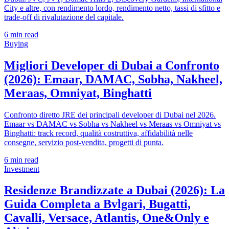
City e altre, con rendimento lordo, rendimento netto, tassi di sfitto e
trade-off di rivalutazione del capitale.
6
min read
Buying
Migliori Developer di Dubai a Confronto
(2026): Emaar, DAMAC, Sobha, Nakheel,
Meraas, Omniyat, Binghatti
Confronto diretto JRE dei principali developer di Dubai nel 2026.
Emaar vs DAMAC vs Sobha vs Nakheel vs Meraas vs Omniyat vs
Binghatti: track record, qualità costruttiva, affidabilità nelle
consegne, servizio post-vendita, progetti di punta.
6
min read
Investment
Residenze Brandizzate a Dubai (2026): La
Guida Completa a Bvlgari, Bugatti,
Cavalli, Versace, Atlantis, One&Only e