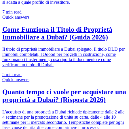
si adatta a quale profilo di investitore.
7
min read
Quick answers
Come Funziona il Titolo di Proprietà
Immobiliare a Dubai? (Guida 2026)
Il titolo di proprietà immobiliare a Dubai spiegato. Il titolo DLD per
immobili completati, l'Oqood per progetti in costruzione, come
funzionano i trasferimenti, cosa riporta il documento e come
verificare un titolo di Dubai.
5
min read
Quick answers
Quanto tempo ci vuole per acquistare una
proprietà a Dubai? (Risposta 2026)
L'acquisto di una proprietà a Dubai richiede tipicamente dalle 2 alle
4 settimane per la prenotazione di unità su carta, dalle 4 alle 10
settimane per il mercato secondario. Tempistiche complete per ogni
fase, cause dei ritardi e come comprimere il processo.