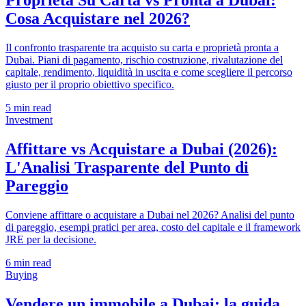
Proprietà Su Carta vs Pronta a Dubai:
Cosa Acquistare nel 2026?
Il confronto trasparente tra acquisto su carta e proprietà pronta a
Dubai. Piani di pagamento, rischio costruzione, rivalutazione del
capitale, rendimento, liquidità in uscita e come scegliere il percorso
giusto per il proprio obiettivo specifico.
5
min read
Investment
Affittare vs Acquistare a Dubai (2026):
L'Analisi Trasparente del Punto di
Pareggio
Conviene affittare o acquistare a Dubai nel 2026? Analisi del punto
di pareggio, esempi pratici per area, costo del capitale e il framework
JRE per la decisione.
6
min read
Buying
Vendere un immobile a Dubai: la guida