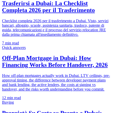
Trasferirsi a Dubai: La Checklist
Completa 2026 per il Trasferimento
Checklist completa 2026 per il trasferimento a Dubai. Visto, servizi
bancari, alloggio, scuole, assistenza sanitaria, trasloco, patente di
guida, telecomunicazioni e il processo del servizio relocation JRE
dalla prima chiamata all'insediamento definitivo.
7
min read
Quick answers
Off-Plan Mortgage in Dubai: How
Financing Works Before Handover, 2026
How off-plan mortgages actually work in Dubai. LTV ceilings, pre-
approval timing, the difference between developer payment plans
and bank lending, the active lenders, the costs at signing vs
handover, and the risks worth understanding before you commit.
12
min read
Buying