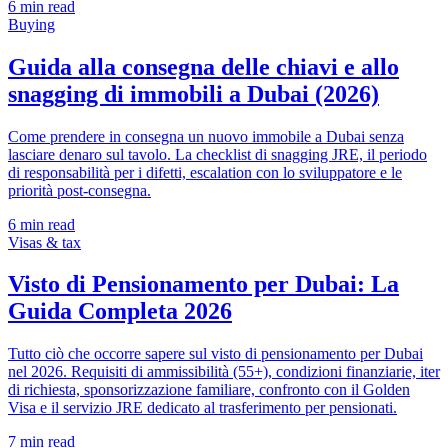
6
min read
Buying
Guida alla consegna delle chiavi e allo
snagging di immobili a Dubai (2026)
Come prendere in consegna un nuovo immobile a Dubai senza
lasciare denaro sul tavolo. La checklist di snagging JRE, il periodo
di responsabilità per i difetti, escalation con lo sviluppatore e le
priorità post-consegna.
6
min read
Visas & tax
Visto di Pensionamento per Dubai: La
Guida Completa 2026
Tutto ciò che occorre sapere sul visto di pensionamento per Dubai
nel 2026. Requisiti di ammissibilità (55+), condizioni finanziarie, iter
di richiesta, sponsorizzazione familiare, confronto con il Golden
Visa e il servizio JRE dedicato al trasferimento per pensionati.
7
min read