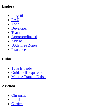
Esplora
Progetti
EAU
Zone
Developer
Team
Approfondimenti
Avviso
UAE Free Zones
Insurance
Guide
Tutte le guide
Guida dell'acquirente
Metro e Tram di Dubai
Azienda
Chi siamo
Premi
Carriere