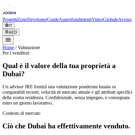
Progetti
Zone
Developer
Guide
Approfondimenti
Video
Globale
Avviso
IT
AED
Home
/
Valutazione
Per i venditori
Qual è il valore della tua proprietà a
Dubai?
Un advisor JRE fornirà una valutazione ponderata basata su
comparabili recenti, velocità di mercato attuale e gli attributi specifici
della vostra residenza. Confidenziale, senza impegno, e consegnata
entro un giorno lavorativo.
Contesto di mercato
Ciò che Dubai ha effettivamente venduto.