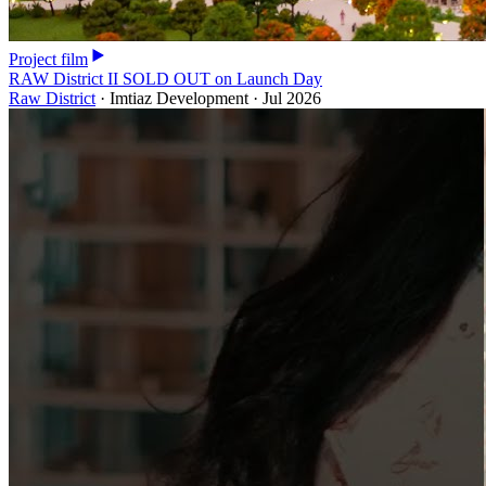
Project film
RAW District II SOLD OUT on Launch Day
Raw District
·
Imtiaz Development
·
Jul 2026