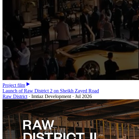
Project film
Launch of Raw District 2 on Sheikh Zayed Road
Raw District
·
Imtiaz Development
·
Jul 2026