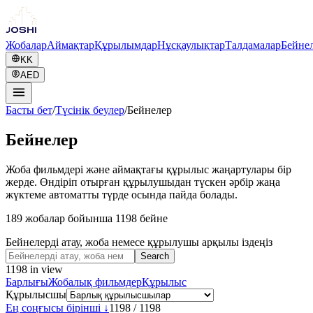
Жобалар
Аймақтар
Құрылымдар
Нұсқаулықтар
Талдамалар
Бейне
KK
AED
Басты бет
/
Түсінік беулер
/
Бейнелер
Бейнелер
Жоба фильмдері және аймақтағы құрылыс жаңартулары бір
жерде. Өндіріп отырған құрылушыдан түскен әрбір жаңа
жүктеме автоматты түрде осында пайда болады.
189 жобалар бойынша 1198 бейне
Бейнелерді атау, жоба немесе құрылушы арқылы іздеңіз
Search
1198
in view
Барлығы
Жобалық фильмдер
Құрылыс
Құрылысшы
Ең соңғысы бірінші ↓
1198
/
1198