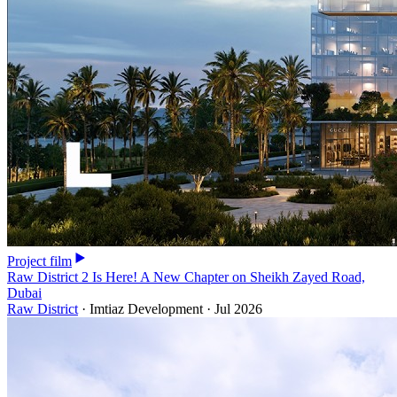
Project film
Raw District 2 Is Here! A New Chapter on Sheikh Zayed Road,
Dubai
Raw District
·
Imtiaz Development
·
Jul 2026