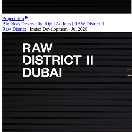
Project film
Big Ideas Deserve the Right Address | RAW District II
Raw District
·
Imtiaz Development
·
Jul 2026