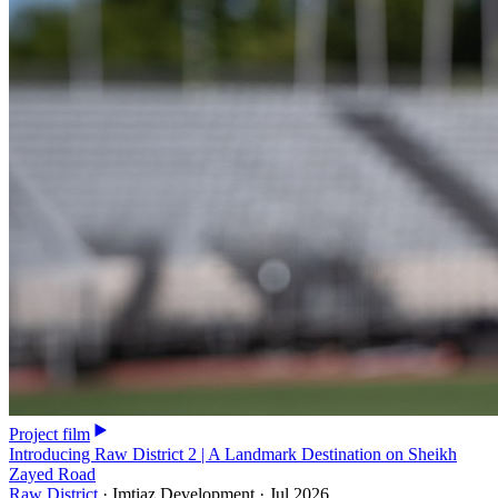
Project film
Introducing Raw District 2 | A Landmark Destination on Sheikh
Zayed Road
Raw District
·
Imtiaz Development
·
Jul 2026