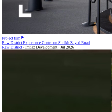
Project film
Raw District Experience Centre on Sheikh Zayed Road
Raw District
·
Imtiaz Development
·
Jul 2026