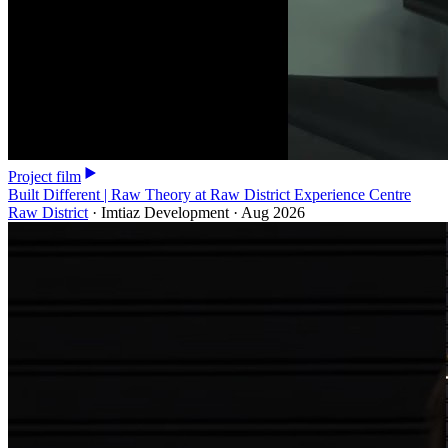
Project film
Built Different | Raw Theory at Raw District Experience Centre
Raw District
·
Imtiaz Development
·
Aug 2026