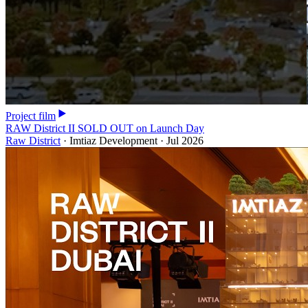
Project film
RAW District II SOLD OUT on Launch Day
Raw District
·
Imtiaz Development
·
Jul 2026