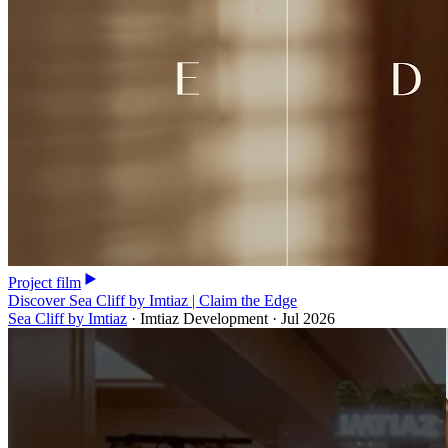
Project film
Discover Sea Cliff by Imtiaz | Claim the Edge
Sea Cliff by Imtiaz
·
Imtiaz Development
·
Jul 2026