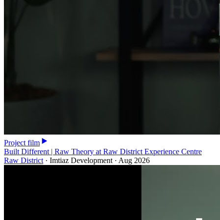
Project film
Built Different | Raw Theory at Raw District Experience Centre
Raw District
·
Imtiaz Development
·
Aug 2026