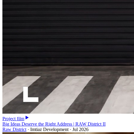
Project film
Big Ideas Deserve the Right Address | RAW District II
Raw District
·
Imtiaz Development
·
Jul 2026