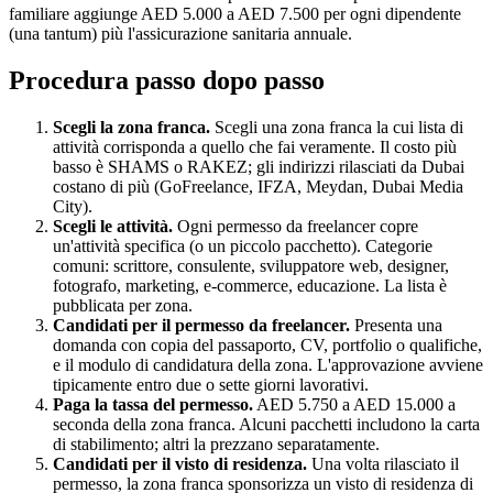
familiare aggiunge AED 5.000 a AED 7.500 per ogni dipendente
(una tantum) più l'assicurazione sanitaria annuale.
Procedura passo dopo passo
Scegli la zona franca
.
Scegli una zona franca la cui lista di
attività corrisponda a quello che fai veramente. Il costo più
basso è SHAMS o RAKEZ; gli indirizzi rilasciati da Dubai
costano di più (GoFreelance, IFZA, Meydan, Dubai Media
City).
Scegli le attività
.
Ogni permesso da freelancer copre
un'attività specifica (o un piccolo pacchetto). Categorie
comuni: scrittore, consulente, sviluppatore web, designer,
fotografo, marketing, e-commerce, educazione. La lista è
pubblicata per zona.
Candidati per il permesso da freelancer
.
Presenta una
domanda con copia del passaporto, CV, portfolio o qualifiche,
e il modulo di candidatura della zona. L'approvazione avviene
tipicamente entro due o sette giorni lavorativi.
Paga la tassa del permesso
.
AED 5.750 a AED 15.000 a
seconda della zona franca. Alcuni pacchetti includono la carta
di stabilimento; altri la prezzano separatamente.
Candidati per il visto di residenza
.
Una volta rilasciato il
permesso, la zona franca sponsorizza un visto di residenza di