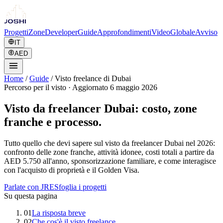
Progetti
Zone
Developer
Guide
Approfondimenti
Video
Globale
Avviso
IT
AED
Home
/
Guide
/
Visto freelance di Dubai
Percorso per il visto
·
Aggiornato 6 maggio 2026
Visto da freelancer Dubai: costo, zone
franche e processo.
Tutto quello che devi sapere sul visto da freelancer Dubai nel 2026:
confronto delle zone franche, attività idonee, costi totali a partire da
AED 5.750 all'anno, sponsorizzazione familiare, e come interagisce
con l'acquisto di proprietà e il Golden Visa.
Parlate con JRE
Sfoglia i progetti
Su questa pagina
01
La risposta breve
02
Che cos'è il visto freelance