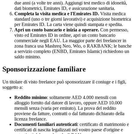
due anni (a volte tre anni). Aggiungi test medico di idoneità,
dati biometrici, Emirates ID, e assicurazione sanitaria.
Completa la visita medica e l'Emirates ID
.
Visita medica
standard (uno o tre giorni lavorativi) e acquisizione biometrica
per Emirates ID. La carta viene quindi stampata e spedita.
Apri un conto bancario e inizia a operare
.
Con permesso,
visto ed Emirates ID in ordine, apri un conto bancario
commerciale negli EAU. La maggior parte dei freelancer in
zona franca usa Mashreq Neo, Wio, o RAKBANK; le banche
a servizio completo (ENBD, Emirates Islamic) richiedono un
saldo minimo.
Sponsorizzazione familiare
Un titolare di visto freelance può sponsorizzare il coniuge e i figli,
soggetto a:
Reddito minimo
: solitamente AED 4.000 mensili con
alloggio fornito dal datore di lavoro, oppure AED 10.000
mensili senza (varia per emirato). La prova del reddito
proviene da fatture, contratti o dal fatturato dichiarato della
licenza freelance.
Documenti familiari autenticati
: certificato di matrimonio e
certificati di nascita legalizzati nel vostro paese d'origine e