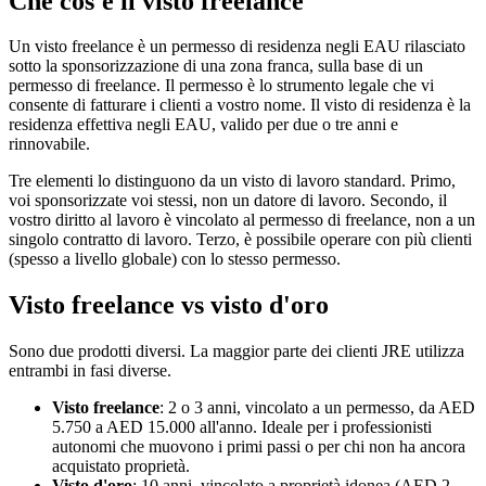
Che cos'è il visto freelance
Un visto freelance è un permesso di residenza negli EAU rilasciato
sotto la sponsorizzazione di una zona franca, sulla base di un
permesso di freelance. Il permesso è lo strumento legale che vi
consente di fatturare i clienti a vostro nome. Il visto di residenza è la
residenza effettiva negli EAU, valido per due o tre anni e
rinnovabile.
Tre elementi lo distinguono da un visto di lavoro standard. Primo,
voi sponsorizzate voi stessi, non un datore di lavoro. Secondo, il
vostro diritto al lavoro è vincolato al permesso di freelance, non a un
singolo contratto di lavoro. Terzo, è possibile operare con più clienti
(spesso a livello globale) con lo stesso permesso.
Visto freelance vs visto d'oro
Sono due prodotti diversi. La maggior parte dei clienti JRE utilizza
entrambi in fasi diverse.
Visto freelance
: 2 o 3 anni, vincolato a un permesso, da AED
5.750 a AED 15.000 all'anno. Ideale per i professionisti
autonomi che muovono i primi passi o per chi non ha ancora
acquistato proprietà.
Visto d'oro
: 10 anni, vincolato a proprietà idonea (AED 2