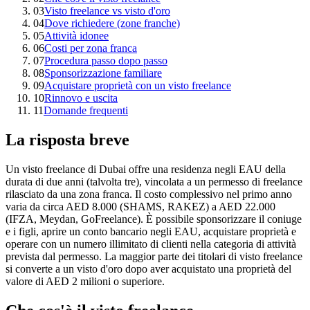
03
Visto freelance vs visto d'oro
04
Dove richiedere (zone franche)
05
Attività idonee
06
Costi per zona franca
07
Procedura passo dopo passo
08
Sponsorizzazione familiare
09
Acquistare proprietà con un visto freelance
10
Rinnovo e uscita
11
Domande frequenti
La risposta breve
Un visto freelance di Dubai offre una residenza negli EAU della
durata di due anni (talvolta tre), vincolata a un permesso di freelance
rilasciato da una zona franca. Il costo complessivo nel primo anno
varia da circa AED 8.000 (SHAMS, RAKEZ) a AED 22.000
(IFZA, Meydan, GoFreelance). È possibile sponsorizzare il coniuge
e i figli, aprire un conto bancario negli EAU, acquistare proprietà e
operare con un numero illimitato di clienti nella categoria di attività
prevista dal permesso. La maggior parte dei titolari di visto freelance
si converte a un visto d'oro dopo aver acquistato una proprietà del
valore di AED 2 milioni o superiore.