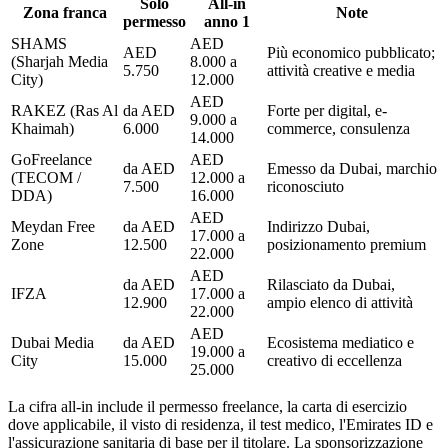
Solo
All-in
Zona franca
Note
permesso
anno 1
SHAMS
AED
AED
Più economico pubblicato;
(Sharjah Media
8.000 a
5.750
attività creative e media
City)
12.000
AED
RAKEZ (Ras Al
da AED
Forte per digital, e-
9.000 a
Khaimah)
6.000
commerce, consulenza
14.000
GoFreelance
AED
da AED
Emesso da Dubai, marchio
(TECOM /
12.000 a
7.500
riconosciuto
DDA)
16.000
AED
Meydan Free
da AED
Indirizzo Dubai,
17.000 a
Zone
12.500
posizionamento premium
22.000
AED
da AED
Rilasciato da Dubai,
IFZA
17.000 a
12.900
ampio elenco di attività
22.000
AED
Dubai Media
da AED
Ecosistema mediatico e
19.000 a
City
15.000
creativo di eccellenza
25.000
La cifra all-in include il permesso freelance, la carta di esercizio
dove applicabile, il visto di residenza, il test medico, l'Emirates ID e
l'assicurazione sanitaria di base per il titolare. La sponsorizzazione