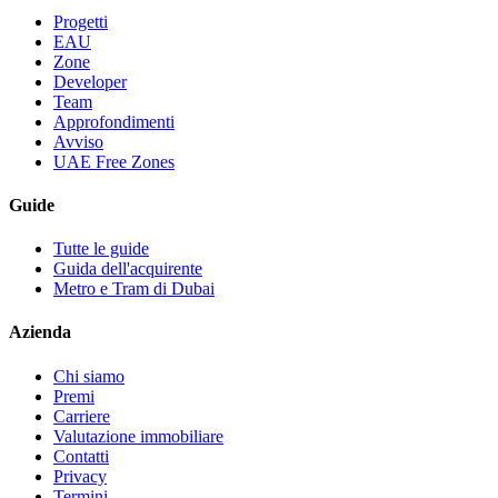
Progetti
EAU
Zone
Developer
Team
Approfondimenti
Avviso
UAE Free Zones
Guide
Tutte le guide
Guida dell'acquirente
Metro e Tram di Dubai
Azienda
Chi siamo
Premi
Carriere
Valutazione immobiliare
Contatti
Privacy
Termini