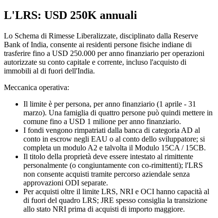
L'LRS: USD 250K annuali
Lo Schema di Rimesse Liberalizzate, disciplinato dalla Reserve
Bank of India, consente ai residenti persone fisiche indiane di
trasferire fino a USD 250.000 per anno finanziario per operazioni
autorizzate su conto capitale e corrente, incluso l'acquisto di
immobili al di fuori dell'India.
Meccanica operativa:
Il limite è per persona, per anno finanziario (1 aprile - 31
marzo). Una famiglia di quattro persone può quindi mettere in
comune fino a USD 1 milione per anno finanziario.
I fondi vengono rimpatriati dalla banca di categoria AD al
conto in escrow negli EAU o al conto dello sviluppatore; si
completa un modulo A2 e talvolta il Modulo 15CA / 15CB.
Il titolo della proprietà deve essere intestato al rimittente
personalmente (o congiuntamente con co-rimittenti); l'LRS
non consente acquisti tramite percorso aziendale senza
approvazioni ODI separate.
Per acquisti oltre il limite LRS, NRI e OCI hanno capacità al
di fuori del quadro LRS; JRE spesso consiglia la transizione
allo stato NRI prima di acquisti di importo maggiore.