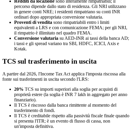
Redditi da locazione
sono interamente rimpatriabili; il
percorso dipende dallo stato di residenza. Gli NRI utilizzano
in genere conti NRE; i residenti rimpatriano su conti INR
ordinari dopo appropriata conversione valutaria.
Proventi di vendita
sono rimpatriabili entro i limiti
equivalenti a LRS e con comunicazione FEMA; per gli NRI,
il rimpatrio è illimitato nel quadro FEMA.
Conversione valutaria
su AED-INR ai tassi della banca AD;
i tassi e gli spread variano tra SBI, HDFC, ICICI, Axis e
Kotak.
TCS sul trasferimento in uscita
A partire dal 2026, l'Income Tax Act applica l'imposta riscossa alla
fonte sui trasferimenti in uscita secondo l'LRS:
20%
TCS su importi superiori alla soglia per acquisti di
proprietà estere (la soglia è INR 7 lakh in aggregato per anno
finanziario).
Il TCS è riscosso dalla banca rimittente al momento del
trasferimento di fondi.
Il TCS è creditabile rispetto alla passività fiscale finale quando
si presenta l'ITR; è un evento di flusso di cassa, non
un'imposta definitiva.