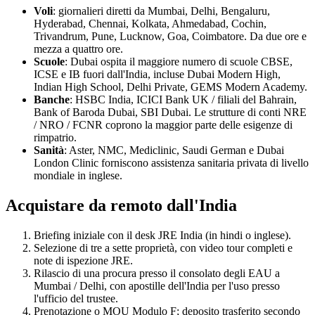
Voli
: giornalieri diretti da Mumbai, Delhi, Bengaluru,
Hyderabad, Chennai, Kolkata, Ahmedabad, Cochin,
Trivandrum, Pune, Lucknow, Goa, Coimbatore. Da due ore e
mezza a quattro ore.
Scuole
: Dubai ospita il maggiore numero di scuole CBSE,
ICSE e IB fuori dall'India, incluse Dubai Modern High,
Indian High School, Delhi Private, GEMS Modern Academy.
Banche
: HSBC India, ICICI Bank UK / filiali del Bahrain,
Bank of Baroda Dubai, SBI Dubai. Le strutture di conti NRE
/ NRO / FCNR coprono la maggior parte delle esigenze di
rimpatrio.
Sanità
: Aster, NMC, Mediclinic, Saudi German e Dubai
London Clinic forniscono assistenza sanitaria privata di livello
mondiale in inglese.
Acquistare da remoto dall'India
Briefing iniziale con il desk JRE India (in hindi o inglese).
Selezione di tre a sette proprietà, con video tour completi e
note di ispezione JRE.
Rilascio di una procura presso il consolato degli EAU a
Mumbai / Delhi, con apostille dell'India per l'uso presso
l'ufficio del trustee.
Prenotazione o MOU Modulo F; deposito trasferito secondo