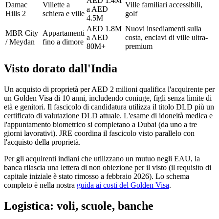
AED 1.4M
Damac
Villette a
Ville familiari accessibili,
a AED
Hills 2
schiera e ville
golf
4.5M
AED 1.8M
Nuovi insediamenti sulla
MBR City
Appartamenti
a AED
costa, enclavi di ville ultra-
/ Meydan
fino a dimore
80M+
premium
Visto dorato dall'India
Un acquisto di proprietà per AED 2 milioni qualifica l'acquirente per
un Golden Visa di 10 anni, includendo coniuge, figli senza limite di
età e genitori. Il fascicolo di candidatura utilizza il titolo DLD più un
certificato di valutazione DLD attuale. L'esame di idoneità medica e
l'appuntamento biometrico si completano a Dubai (da uno a tre
giorni lavorativi). JRE coordina il fascicolo visto parallelo con
l'acquisto della proprietà.
Per gli acquirenti indiani che utilizzano un mutuo negli EAU, la
banca rilascia una lettera di non obiezione per il visto (il requisito di
capitale iniziale è stato rimosso a febbraio 2026). Lo schema
completo è nella nostra
guida ai costi del Golden Visa
.
Logistica: voli, scuole, banche