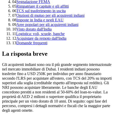
04
Segnalazione FEMA
05
Rimpatriare il capitale e gli affitti
06
TCS sul trasferimento in uscita
07
Opzioni di mutuo per gli acquirenti indiani
08
Imposte in India e negli EAU
09
Aree popolari per gli acquirenti indiani
10
Visto dorato dall'India
11
Logistica: voli, scuole, banche
12
Acquistare da remoto dall'India
13
Domande frequenti
La risposta breve
Gli acquirenti indiani sono ora il più grande segmento internazionale
nel mercato immobiliare di Dubai. I residenti indiani possono
trasferire fino a USD 250K per individuo per anno finanziario
secondo l'LRS per acquistare all'estero, con TCS del 20% su importi
superiori alla soglia (creditabile rispetto all'imposta sul reddito). Gli
NRI possono acquistare liberamente. Le banche degli EAU
concedono prestiti a non residenti al 50-60% del loan-to-value. La
proprietà di AED 2 milioni o superiore qualifica il proprietario
principale per un visto dorato di 10 anni. Di seguito: ogni fase del
percorso, compresi i dettagli normativi e fiscali che la maggior parte
degli agenti omette.