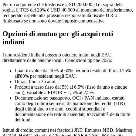
Per un acquirente che trasferisce USD 200.000 al di sopra della
soglia, il TCS del 20% è USD 40.000 al momento del trasferimento,
recuperato rispetto alla prossima responsabilità fiscale ITR o
rimborsato se non sono dovute imposte compensative.
Opzioni di mutuo per gli acquirenti
indiani
I non residenti indiani possono ottenere mutui negli EAU
direttamente dalle banche locali. Condizioni tipiche 2026:
Loan-to-value dal 50% al 60% per non residenti; fino al 75%
all'80% per residenti negli EAU.
Durata fino a 25 anni.
Prodotti a tasso fisso dal 5% al 6,5% (fisso da uno a cinque
anni), variabile a EIBOR + 1,5% al 2,5%.
Documentazione: passaporto, OCI / PAN indiano, estratti
conto degli ultimi sei mesi, dichiarazione dei redditi (ITR)
degli ultimi due o tre anni, cedolini stipendiali o
documentazione dei redditi aziendali, tracciabilità della fonte
dei fondi.
Istituti di credito comuni nei fascicoli JRE: Emirates NBD, Mashreq,
ADCB, HSBC, Standard Chartered, RAKBANK. JRE facilita