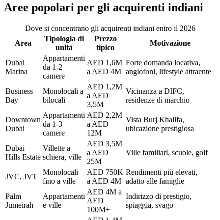
Aree popolari per gli acquirenti indiani
Dove si concentrano gli acquirenti indiani entro il 2026
Tipologia di
Prezzo
Area
Motivazione
unità
tipico
Appartamenti
Dubai
AED 1,6M
Forte domanda locativa,
da 1-2
Marina
a AED 4M
anglofoni, lifestyle attraente
camere
AED 1,2M
Business
Monolocali a
Vicinanza a DIFC,
a AED
Bay
bilocali
residenze di marchio
3,5M
Appartamenti
AED 2,2M
Downtown
Vista Burj Khalifa,
da 1-3
a AED
Dubai
ubicazione prestigiosa
camere
12M
AED 3,5M
Dubai
Villette a
a AED
Ville familiari, scuole, golf
Hills Estate
schiera, ville
25M
Monolocali
AED 750K
Rendimenti più elevati,
JVC, JVT
fino a ville
a AED 4M
adatto alle famiglie
AED 4M a
Palm
Appartamenti
Indirizzo di prestigio,
AED
Jumeirah
e ville
spiaggia, svago
100M+