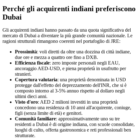
Perché gli acquirenti indiani preferiscono
Dubai
Gli acquirenti indiani hanno passato da una quota significativa del
mercato di Dubai a diventare la più grande comunità nazionale. Le
ragioni strutturali rimangono coerenti nel portafoglio di JRE:
Prossimità
: voli diretti da oltre una dozzina di città indiane,
due ore e mezza a quattro ore fino a DXB.
Efficienza fiscale
: zero imposte personali negli EAU,
ancoraggio AED-USD, e piena proprietà in usufrutto per
stranieri.
Copertura valutaria
: una proprietà denominata in USD
protegge dall'effetto del deprezzamento dell'INR, che si è
composto intorno al 3-5% annuo rispetto al dollaro negli
ultimi dieci anni.
Visto d'oro
: AED 2 milioni investiti in una proprietà
concedono una residenza di 10 anni all'acquirente, coniuge,
figli (senza limite di età) e genitori.
Comunità familiare
: approssimativamente uno su tre
residenti a Dubai è di origine indiana, con scuole consolidate,
luoghi di culto, offerta gastronomica e reti professionali ben
strutturate.