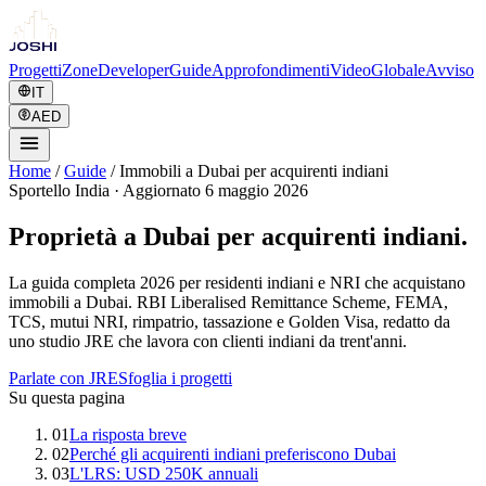
Progetti
Zone
Developer
Guide
Approfondimenti
Video
Globale
Avviso
IT
AED
Home
/
Guide
/
Immobili a Dubai per acquirenti indiani
Sportello India
·
Aggiornato 6 maggio 2026
Proprietà a Dubai per acquirenti indiani.
La guida completa 2026 per residenti indiani e NRI che acquistano
immobili a Dubai. RBI Liberalised Remittance Scheme, FEMA,
TCS, mutui NRI, rimpatrio, tassazione e Golden Visa, redatto da
uno studio JRE che lavora con clienti indiani da trent'anni.
Parlate con JRE
Sfoglia i progetti
Su questa pagina
01
La risposta breve
02
Perché gli acquirenti indiani preferiscono Dubai
03
L'LRS: USD 250K annuali