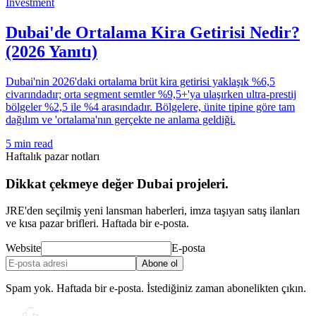
Investment
Dubai'de Ortalama Kira Getirisi Nedir?
(2026 Yanıtı)
Dubai'nin 2026'daki ortalama brüt kira getirisi yaklaşık %6,5
civarındadır; orta segment semtler %9,5+'ya ulaşırken ultra-prestij
bölgeler %2,5 ile %4 arasındadır. Bölgelere, ünite tipine göre tam
dağılım ve 'ortalama'nın gerçekte ne anlama geldiği.
5
min read
Haftalık pazar notları
Dikkat çekmeye değer Dubai projeleri.
JRE'den seçilmiş yeni lansman haberleri, imza taşıyan satış ilanları
ve kısa pazar brifleri. Haftada bir e-posta.
Website
E-posta
Abone ol
Spam yok. Haftada bir e-posta. İstediğiniz zaman abonelikten çıkın.