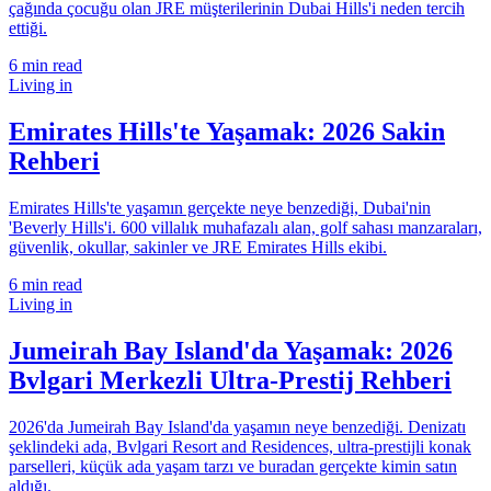
çağında çocuğu olan JRE müşterilerinin Dubai Hills'i neden tercih
ettiği.
6
min read
Living in
Emirates Hills'te Yaşamak: 2026 Sakin
Rehberi
Emirates Hills'te yaşamın gerçekte neye benzediği, Dubai'nin
'Beverly Hills'i. 600 villalık muhafazalı alan, golf sahası manzaraları,
güvenlik, okullar, sakinler ve JRE Emirates Hills ekibi.
6
min read
Living in
Jumeirah Bay Island'da Yaşamak: 2026
Bvlgari Merkezli Ultra-Prestij Rehberi
2026'da Jumeirah Bay Island'da yaşamın neye benzediği. Denizatı
şeklindeki ada, Bvlgari Resort and Residences, ultra-prestijli konak
parselleri, küçük ada yaşam tarzı ve buradan gerçekte kimin satın
aldığı.