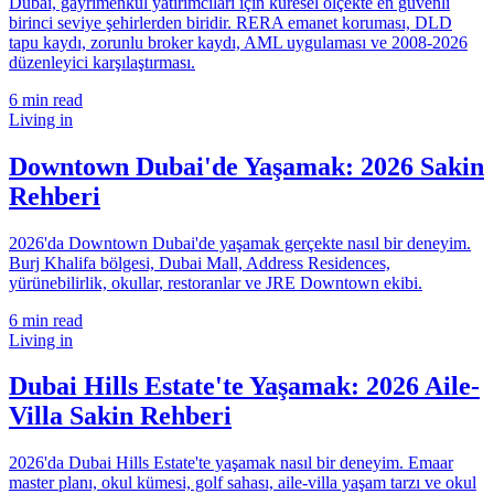
Dubai, gayrimenkul yatırımcıları için küresel ölçekte en güvenli
birinci seviye şehirlerden biridir. RERA emanet koruması, DLD
tapu kaydı, zorunlu broker kaydı, AML uygulaması ve 2008-2026
düzenleyici karşılaştırması.
6
min read
Living in
Downtown Dubai'de Yaşamak: 2026 Sakin
Rehberi
2026'da Downtown Dubai'de yaşamak gerçekte nasıl bir deneyim.
Burj Khalifa bölgesi, Dubai Mall, Address Residences,
yürünebilirlik, okullar, restoranlar ve JRE Downtown ekibi.
6
min read
Living in
Dubai Hills Estate'te Yaşamak: 2026 Aile-
Villa Sakin Rehberi
2026'da Dubai Hills Estate'te yaşamak nasıl bir deneyim. Emaar
master planı, okul kümesi, golf sahası, aile-villa yaşam tarzı ve okul