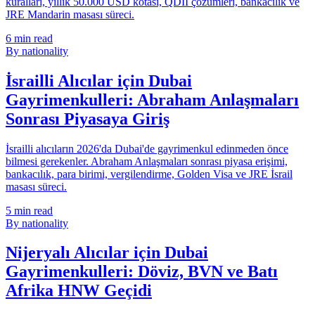
kuralları, yıllık 50.000 USD kotası, QDII çözümleri, bankacılık ve
JRE Mandarin masası süreci.
6
min read
By nationality
İsrailli Alıcılar için Dubai
Gayrimenkulleri: Abraham Anlaşmaları
Sonrası Piyasaya Giriş
İsrailli alıcıların 2026'da Dubai'de gayrimenkul edinmeden önce
bilmesi gerekenler. Abraham Anlaşmaları sonrası piyasa erişimi,
bankacılık, para birimi, vergilendirme, Golden Visa ve JRE İsrail
masası süreci.
5
min read
By nationality
Nijeryalı Alıcılar için Dubai
Gayrimenkulleri: Döviz, BVN ve Batı
Afrika HNW Geçidi