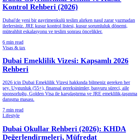
Kontrol Rehberi (2026)
Dubai'de yeni bir gayrimenkulü teslim alırken nasıl zarar yazmadan
ilerlersiniz. JRE kusur kontrol listesi, kusur sorumluluk dönemi,
müteahhit eskalasyonu ve teslim sonrası öncelikler.
6
min read
Visas & tax
Dubai Emeklilik Vizesi: Kapsamlı 2026
Rehberi
2026 için Dubai Emeklilik Vizesi hakkında bilmeniz gereken her
şey. Uygunluk (55+), finansal gereksinimler, başvuru süreci, aile
sponsorluğu, Golden Visa ile karşılaştırma ve JRE emeklilik-taşınma
danışma masası.
7
min read
Lifestyle
Dubai Okullar Rehberi (2026): KHDA
Değerlendirmeleri, Müfredat