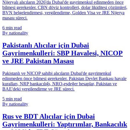
Nijeryalı alıcıların 2026'da Dubai'de gayrimenkul edinmeden önce
bilmesi gerekenler. CBN döviz kontrolleri, dolar likiditesi çözümleri,
BVN belgelendirmesi, vergilendirme, Golden Visa ve JRE Nijerya
masası süreci.
6
min read
By nationality
Pakistanlı Alıcılar için Dubai
Gayrimenkulleri: SBP Havalesi, NICOP
ve JRE Pakistan Masası
Pakistanlı ve NICOP sahibi alıcıların Dubai'de gayrimenkul
edinmeden önce bilmesi gerekenler. Pakistan Devlet Bankası havale
kuralları, NRP bankacılığı, NRO-eşdeğer hesaplar, Pakistan ve
BAE'deki vergilendirme ve JRE süreci.
5
min read
By nationality
Rus ve BDT Alıcılar için Dubai
Gayrimenkulleri: Yaptırımlar, Bankacılık