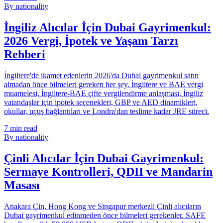
By nationality
İngiliz Alıcılar İçin Dubai Gayrimenkul:
2026 Vergi, İpotek ve Yaşam Tarzı
Rehberi
İngiltere'de ikamet edenlerin 2026'da Dubai gayrimenkul satın
almadan önce bilmeleri gereken her şey. İngiltere ve BAE vergi
muamelesi, İngiltere-BAE çifte vergilendirme anlaşması, İngiliz
vatandaşlar için ipotek seçenekleri, GBP ve AED dinamikleri,
okullar, uçuş bağlantıları ve Londra'dan teslime kadar JRE süreci.
7
min read
By nationality
Çinli Alıcılar İçin Dubai Gayrimenkul:
Sermaye Kontrolleri, QDII ve Mandarin
Masası
Anakara Çin, Hong Kong ve Singapur merkezli Çinli alıcıların
Dubai gayrimenkul edinmeden önce bilmeleri gerekenler. SAFE