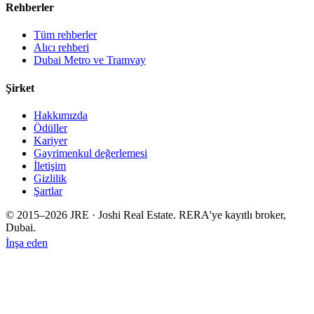
Rehberler
Tüm rehberler
Alıcı rehberi
Dubai Metro ve Tramvay
Şirket
Hakkımızda
Ödüller
Kariyer
Gayrimenkul değerlemesi
İletişim
Gizlilik
Şartlar
© 2015–
2026
JRE · Joshi Real Estate
.
RERA'ye kayıtlı broker,
Dubai.
İnşa eden