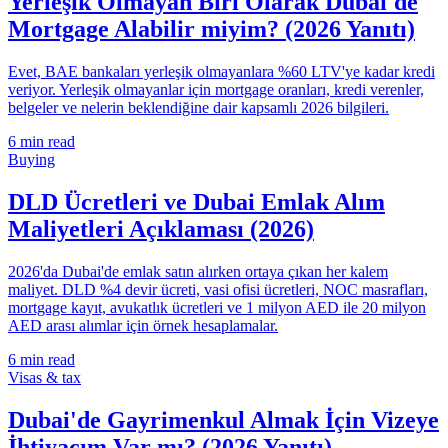
Yerleşik Olmayan Biri Olarak Dubai'de
Mortgage Alabilir miyim? (2026 Yanıtı)
Evet, BAE bankaları yerleşik olmayanlara %60 LTV'ye kadar kredi
veriyor. Yerleşik olmayanlar için mortgage oranları, kredi verenler,
belgeler ve nelerin beklendiğine dair kapsamlı 2026 bilgileri.
6
min read
Buying
DLD Ücretleri ve Dubai Emlak Alım
Maliyetleri Açıklaması (2026)
2026'da Dubai'de emlak satın alırken ortaya çıkan her kalem
maliyet. DLD %4 devir ücreti, vasi ofisi ücretleri, NOC masrafları,
mortgage kayıt, avukatlık ücretleri ve 1 milyon AED ile 20 milyon
AED arası alımlar için örnek hesaplamalar.
6
min read
Visas & tax
Dubai'de Gayrimenkul Almak İçin Vizeye
İhtiyacım Var mı? (2026 Yanıtı)