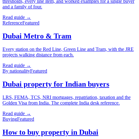
thresholds, every line item, and worked examples for a single buyer
and a family of four.
Read guide →
Reference
Featured
Dubai Metro & Tram
Every station on the Red Line, Green Line and Tram, with the JRE
projects walking distance from each.
Read guide →
By nationality
Featured
Dubai property for Indian buyers
LRS, FEMA, TCS, NRI mortgages, repatriation, taxation and the
Golden Visa from India. The complete India desk reference.
Read guide →
Buying
Featured
How to buy property in Dubai