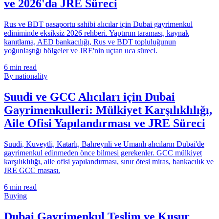
ve 2026'da JRE Süreci
Rus ve BDT pasaportu sahibi alıcılar için Dubai gayrimenkul
ediniminde eksiksiz 2026 rehberi. Yaptırım taraması, kaynak
kanıtlama, AED bankacılığı, Rus ve BDT topluluğunun
yoğunlaştığı bölgeler ve JRE'nin uçtan uca süreci.
6
min read
By nationality
Suudi ve GCC Alıcıları için Dubai
Gayrimenkulleri: Mülkiyet Karşılıklılığı,
Aile Ofisi Yapılandırması ve JRE Süreci
Suudi, Kuveytli, Katarlı, Bahreynli ve Umanlı alıcıların Dubai'de
gayrimenkul edinmeden önce bilmesi gerekenler. GCC mülkiyet
karşılıklılığı, aile ofisi yapılandırması, sınır ötesi miras, bankacılık ve
JRE GCC masası.
6
min read
Buying
Dubai Gayrimenkul Teslim ve Kusur