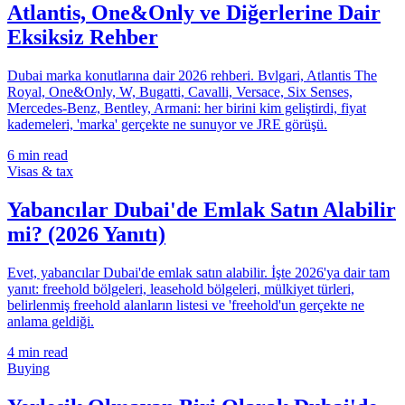
Atlantis, One&Only ve Diğerlerine Dair
Eksiksiz Rehber
Dubai marka konutlarına dair 2026 rehberi. Bvlgari, Atlantis The
Royal, One&Only, W, Bugatti, Cavalli, Versace, Six Senses,
Mercedes-Benz, Bentley, Armani: her birini kim geliştirdi, fiyat
kademeleri, 'marka' gerçekte ne sunuyor ve JRE görüşü.
6
min read
Visas & tax
Yabancılar Dubai'de Emlak Satın Alabilir
mi? (2026 Yanıtı)
Evet, yabancılar Dubai'de emlak satın alabilir. İşte 2026'ya dair tam
yanıt: freehold bölgeleri, leasehold bölgeleri, mülkiyet türleri,
belirlenmiş freehold alanların listesi ve 'freehold'un gerçekte ne
anlama geldiği.
4
min read
Buying