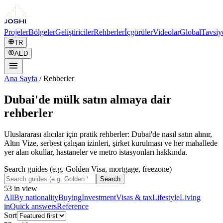
Projeler
Bölgeler
Geliştiriciler
Rehberler
İçgörüler
Videolar
Global
Tavsiy
TR
AED
Ana Sayfa
/
Rehberler
Dubai'de mülk satın almaya dair
rehberler
Uluslararası alıcılar için pratik rehberler: Dubai'de nasıl satın alınır,
Altın Vize, serbest çalışan izinleri, şirket kurulması ve her mahallede
yer alan okullar, hastaneler ve metro istasyonları hakkında.
Search guides (e.g. Golden Visa, mortgage, freezone)
Search
53
in view
All
By nationality
Buying
Investment
Visas & tax
Lifestyle
Living
in
Quick answers
Reference
Sort