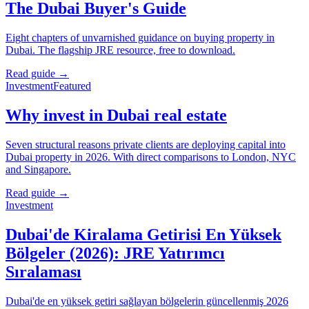
The Dubai Buyer's Guide
Eight chapters of unvarnished guidance on buying property in
Dubai. The flagship JRE resource, free to download.
Read guide →
Investment
Featured
Why invest in Dubai real estate
Seven structural reasons private clients are deploying capital into
Dubai property in 2026. With direct comparisons to London, NYC
and Singapore.
Read guide →
Investment
Dubai'de Kiralama Getirisi En Yüksek
Bölgeler (2026): JRE Yatırımcı
Sıralaması
Dubai'de en yüksek getiri sağlayan bölgelerin güncellenmiş 2026