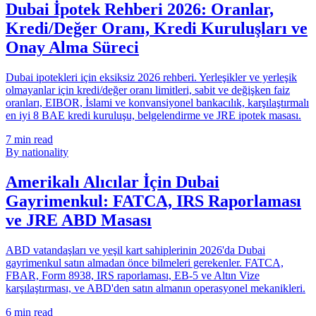
Dubai İpotek Rehberi 2026: Oranlar,
Kredi/Değer Oranı, Kredi Kuruluşları ve
Onay Alma Süreci
Dubai ipotekleri için eksiksiz 2026 rehberi. Yerleşikler ve yerleşik
olmayanlar için kredi/değer oranı limitleri, sabit ve değişken faiz
oranları, EIBOR, İslami ve konvansiyonel bankacılık, karşılaştırmalı
en iyi 8 BAE kredi kuruluşu, belgelendirme ve JRE ipotek masası.
7
min read
By nationality
Amerikalı Alıcılar İçin Dubai
Gayrimenkul: FATCA, IRS Raporlaması
ve JRE ABD Masası
ABD vatandaşları ve yeşil kart sahiplerinin 2026'da Dubai
gayrimenkul satın almadan önce bilmeleri gerekenler. FATCA,
FBAR, Form 8938, IRS raporlaması, EB-5 ve Altın Vize
karşılaştırması, ve ABD'den satın almanın operasyonel mekanikleri.
6
min read