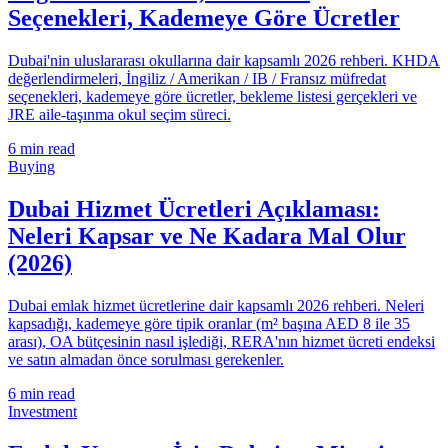
Seçenekleri, Kademeye Göre Ücretler
Dubai'nin uluslararası okullarına dair kapsamlı 2026 rehberi. KHDA
değerlendirmeleri, İngiliz / Amerikan / IB / Fransız müfredat
seçenekleri, kademeye göre ücretler, bekleme listesi gerçekleri ve
JRE aile-taşınma okul seçim süreci.
6
min read
Buying
Dubai Hizmet Ücretleri Açıklaması:
Neleri Kapsar ve Ne Kadara Mal Olur
(2026)
Dubai emlak hizmet ücretlerine dair kapsamlı 2026 rehberi. Neleri
kapsadığı, kademeye göre tipik oranlar (m² başına AED 8 ile 35
arası), OA bütçesinin nasıl işlediği, RERA'nın hizmet ücreti endeksi
ve satın almadan önce sorulması gerekenler.
6
min read
Investment