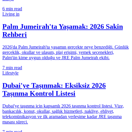
6
min read
Living in
Palm Jumeirah'ta Yaşamak: 2026 Sakin
Rehberi
2026'da Palm Jumeirah'ta yaşamın gerçekte neye benzediği. Günlük
gerçeklik, okullar ve ulaşım, plaj erişimi, yemek seçenekleri,
Palm'ün kime uygun olduğu ve JRE Palm Jumeirah ekibi.
7
min read
Lifestyle
Dubai'ye Taşınmak: Eksiksiz 2026
Taşınma Kontrol Listesi
Dubai'ye taşınma için kapsamlı 2026 taşınma kontrol listesi. Vize,
bankacılık, konut, okullar, sağlık hizmetleri, nakliye, ehliyet,
telekomünikasyon ve ilk aramadan yerleşime kadar JRE taşınma
masası süreci.
7
min read