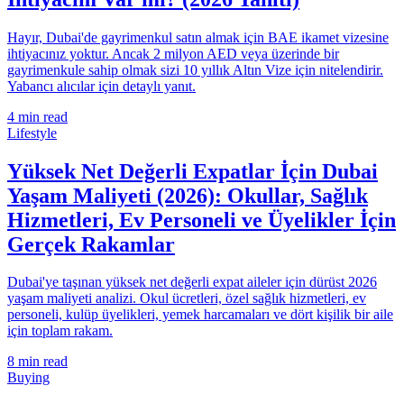
Hayır, Dubai'de gayrimenkul satın almak için BAE ikamet vizesine
ihtiyacınız yoktur. Ancak 2 milyon AED veya üzerinde bir
gayrimenkule sahip olmak sizi 10 yıllık Altın Vize için nitelendirir.
Yabancı alıcılar için detaylı yanıt.
4
min read
Lifestyle
Yüksek Net Değerli Expatlar İçin Dubai
Yaşam Maliyeti (2026): Okullar, Sağlık
Hizmetleri, Ev Personeli ve Üyelikler İçin
Gerçek Rakamlar
Dubai'ye taşınan yüksek net değerli expat aileler için dürüst 2026
yaşam maliyeti analizi. Okul ücretleri, özel sağlık hizmetleri, ev
personeli, kulüp üyelikleri, yemek harcamaları ve dört kişilik bir aile
için toplam rakam.
8
min read
Buying