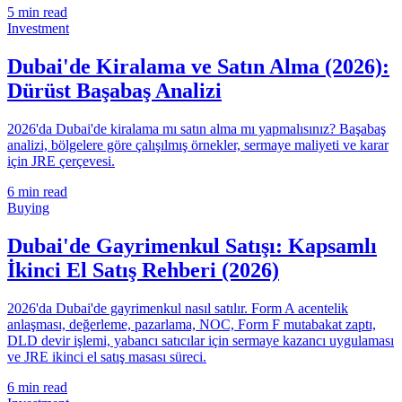
5
min read
Investment
Dubai'de Kiralama ve Satın Alma (2026):
Dürüst Başabaş Analizi
2026'da Dubai'de kiralama mı satın alma mı yapmalısınız? Başabaş
analizi, bölgelere göre çalışılmış örnekler, sermaye maliyeti ve karar
için JRE çerçevesi.
6
min read
Buying
Dubai'de Gayrimenkul Satışı: Kapsamlı
İkinci El Satış Rehberi (2026)
2026'da Dubai'de gayrimenkul nasıl satılır. Form A acentelik
anlaşması, değerleme, pazarlama, NOC, Form F mutabakat zaptı,
DLD devir işlemi, yabancı satıcılar için sermaye kazancı uygulaması
ve JRE ikinci el satış masası süreci.
6
min read