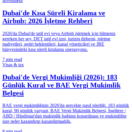
Investment
Dubai'de Kısa Süreli Kiralama ve
Airbnb: 2026 İşletme Rehberi
2026'da Dubai'de tatil evi veya Airbnb işletmek için bilmeniz
gereken her şey. DET tatil evi izni, turizm dirhemi, işletme
maliyetleri, getiri beklentileri, kanal yöneticileri ve JRE
bünyesindeki kısa süreli kiralama operasyonu.
7
min read
Visas & tax
Dubai'de Vergi Mukimliği (2026): 183
Günlük Kural ve BAE Vergi Mukimlik
Belgesi
BAE vergi mukimliğinin 2026'da gerçekte nasıl işlediği. 183 günlük
kural, 90 günlük varyant, BAE Vergi Mukimlik Belgesi, İngiltere /
ABD / Hindistan'dan mukimlik bağının koparılması ve mukimliğin
size neler kazandırıp kazandırmadığı.
8
min read