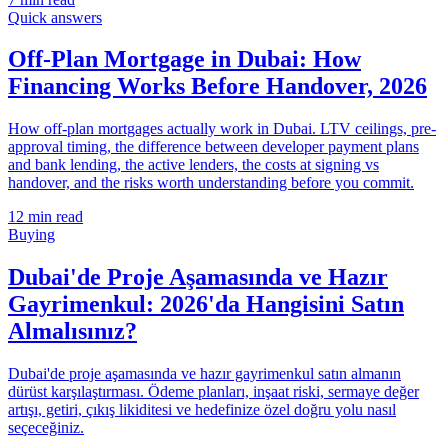
Quick answers
Off-Plan Mortgage in Dubai: How
Financing Works Before Handover, 2026
How off-plan mortgages actually work in Dubai. LTV ceilings, pre-
approval timing, the difference between developer payment plans
and bank lending, the active lenders, the costs at signing vs
handover, and the risks worth understanding before you commit.
12
min read
Buying
Dubai'de Proje Aşamasında ve Hazır
Gayrimenkul: 2026'da Hangisini Satın
Almalısınız?
Dubai'de proje aşamasında ve hazır gayrimenkul satın almanın
dürüst karşılaştırması. Ödeme planları, inşaat riski, sermaye değer
artışı, getiri, çıkış likiditesi ve hedefinize özel doğru yolu nasıl
seçeceğiniz.