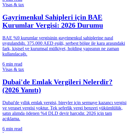
Visas & tax
Gayrimenkul Sahipleri için BAE
Kurumlar Vergisi: 2026 Durumu
BAE %9 kurumlar vergisinin gayrimenkul sahiplerine nasıl
uygulandığı. 375.000 AED eşiği, serbest bölge ile kara arasındaki
fark, kişisel ve kurumsal mülkiyet, holding yapısının ne zaman
kullanılacağı.
6
min read
Visas & tax
Dubai'de Emlak Vergileri Nelerdir?
(2026 Yanıtı)
Dubai'de yıllık emlak vergisi, bireyler için sermaye kazancı vergisi
ve veraset vergisi yoktur. Tek seferlik vergi benzeri yükümlülük,
satın alımda ödenen %4 DLD devir harçıdır. 2026 için tam
açıklama.
6
min read