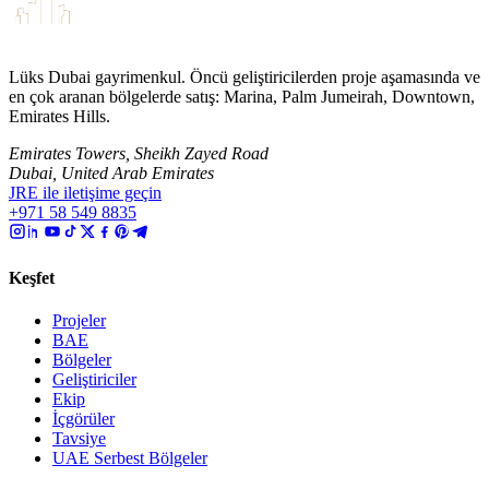
Lüks Dubai gayrimenkul. Öncü geliştiricilerden proje aşamasında ve
en çok aranan bölgelerde satış: Marina, Palm Jumeirah, Downtown,
Emirates Hills.
Emirates Towers, Sheikh Zayed Road
Dubai, United Arab Emirates
JRE ile iletişime geçin
+971 58 549 8835
Keşfet
Projeler
BAE
Bölgeler
Geliştiriciler
Ekip
İçgörüler
Tavsiye
UAE Serbest Bölgeler