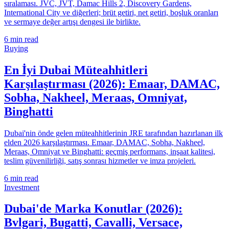
sıralaması. JVC, JVT, Damac Hills 2, Discovery Gardens,
International City ve diğerleri; brüt getiri, net getiri, boşluk oranları
ve sermaye değer artışı dengesi ile birlikte.
6
min read
Buying
En İyi Dubai Müteahhitleri
Karşılaştırması (2026): Emaar, DAMAC,
Sobha, Nakheel, Meraas, Omniyat,
Binghatti
Dubai'nin önde gelen müteahhitlerinin JRE tarafından hazırlanan ilk
elden 2026 karşılaştırması. Emaar, DAMAC, Sobha, Nakheel,
Meraas, Omniyat ve Binghatti: geçmiş performans, inşaat kalitesi,
teslim güvenilirliği, satış sonrası hizmetler ve imza projeleri.
6
min read
Investment
Dubai'de Marka Konutlar (2026):
Bvlgari, Bugatti, Cavalli, Versace,