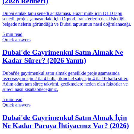
(2026 Rehberi)
Dubai emlak tapu senedi açıklaması. Hazır mülk için DLD tapu
senedi, proje aşamasındaki için Oqood, transferlerin nasıl işlediği,
belgede nelerin göründüğü ve Dubai tapusunun nasıl doğrulanacağı.
5
min read
Quick answers
Dubai'de Gayrimenkul Satın Almak Ne
Kadar Sürer? (2026 Yanıtı)
Dubai'de gayrimenkul satın almak genellikle proje aşamasında
rezervasyon için 2 ila 4 hafta, ikinci el satış için 4 ila 10 hafta sürer.
Adım adım tam süreç takvimi, gecikmelere neden olan faktörler ve
süreci nasıl kısaltabileceğiniz.
5
min read
Quick answers
Dubai'de Gayrimenkul Satın Almak İçin
Ne Kadar Paraya İhtiyacınız Var? (2026)