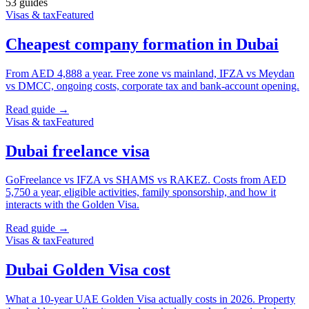
53
guide
s
Visas & tax
Featured
Cheapest company formation in Dubai
From AED 4,888 a year. Free zone vs mainland, IFZA vs Meydan
vs DMCC, ongoing costs, corporate tax and bank-account opening.
Read guide →
Visas & tax
Featured
Dubai freelance visa
GoFreelance vs IFZA vs SHAMS vs RAKEZ. Costs from AED
5,750 a year, eligible activities, family sponsorship, and how it
interacts with the Golden Visa.
Read guide →
Visas & tax
Featured
Dubai Golden Visa cost
What a 10-year UAE Golden Visa actually costs in 2026. Property