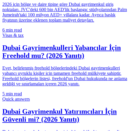
2026 için bölge ve daire tipine göre Dubai gayrimenkul giriş
noktaları. JVC'deki 600 bin AED'lik başlangıç stüdyolarından Palm
Jumeirah'taki 100 milyon AED+ villalara kadar. Ayrıca başlık
fiyatının üzerine eklenen toplam maliyet detayları.
6
min read
Visas & tax
Dubai Gayrimenkulleri Yabancılar İçin
Freehold mu? (2026 Yanıtı)
Evet, belirlenmiş freehold bölgelerindeki Dubai gayrimenkulleri
yabancı uyruklu kişiler için tamamen freehold mülkiyete sahiptir.
Freehold bölgelerin listesi, freehold'un Dubai hukukunda ne anlama
geldiği ve sınırlamaları içeren 2026 yanıtı.
5
min read
Quick answers
Dubai Gayrimenkul Yatırımcıları İçin
Güvenli mi? (2026 Yanıtı)