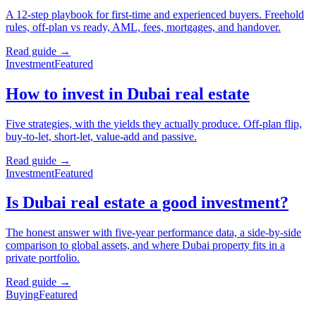
A 12-step playbook for first-time and experienced buyers. Freehold
rules, off-plan vs ready, AML, fees, mortgages, and handover.
Read guide →
Investment
Featured
How to invest in Dubai real estate
Five strategies, with the yields they actually produce. Off-plan flip,
buy-to-let, short-let, value-add and passive.
Read guide →
Investment
Featured
Is Dubai real estate a good investment?
The honest answer with five-year performance data, a side-by-side
comparison to global assets, and where Dubai property fits in a
private portfolio.
Read guide →
Buying
Featured