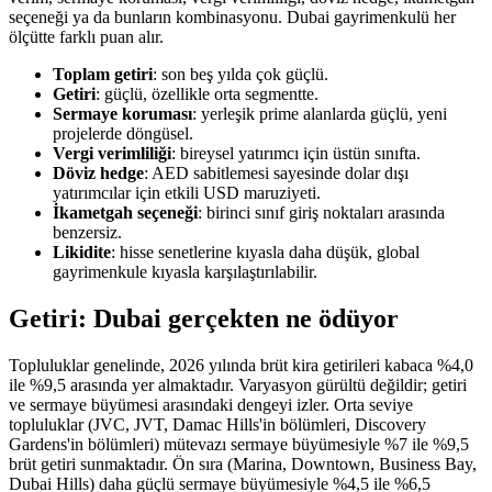
seçeneği ya da bunların kombinasyonu. Dubai gayrimenkulü her
ölçütte farklı puan alır.
Toplam getiri
: son beş yılda çok güçlü.
Getiri
: güçlü, özellikle orta segmentte.
Sermaye koruması
: yerleşik prime alanlarda güçlü, yeni
projelerde döngüsel.
Vergi verimliliği
: bireysel yatırımcı için üstün sınıfta.
Döviz hedge
: AED sabitlemesi sayesinde dolar dışı
yatırımcılar için etkili USD maruziyeti.
İkametgah seçeneği
: birinci sınıf giriş noktaları arasında
benzersiz.
Likidite
: hisse senetlerine kıyasla daha düşük, global
gayrimenkule kıyasla karşılaştırılabilir.
Getiri: Dubai gerçekten ne ödüyor
Topluluklar genelinde, 2026 yılında brüt kira getirileri kabaca %4,0
ile %9,5 arasında yer almaktadır. Varyasyon gürültü değildir; getiri
ve sermaye büyümesi arasındaki dengeyi izler. Orta seviye
topluluklar (JVC, JVT, Damac Hills'in bölümleri, Discovery
Gardens'in bölümleri) mütevazı sermaye büyümesiyle %7 ile %9,5
brüt getiri sunmaktadır. Ön sıra (Marina, Downtown, Business Bay,
Dubai Hills) daha güçlü sermaye büyümesiyle %4,5 ile %6,5