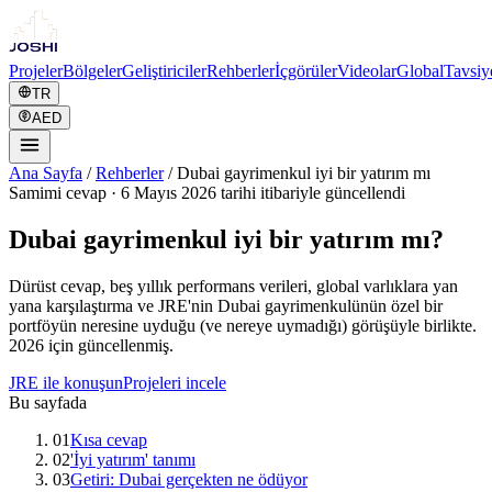
Projeler
Bölgeler
Geliştiriciler
Rehberler
İçgörüler
Videolar
Global
Tavsiy
TR
AED
Ana Sayfa
/
Rehberler
/
Dubai gayrimenkul iyi bir yatırım mı
Samimi cevap
·
6 Mayıs 2026 tarihi itibariyle güncellendi
Dubai gayrimenkul iyi bir yatırım mı?
Dürüst cevap, beş yıllık performans verileri, global varlıklara yan
yana karşılaştırma ve JRE'nin Dubai gayrimenkulünün özel bir
portföyün neresine uyduğu (ve nereye uymadığı) görüşüyle birlikte.
2026 için güncellenmiş.
JRE ile konuşun
Projeleri incele
Bu sayfada
01
Kısa cevap
02
'İyi yatırım' tanımı
03
Getiri: Dubai gerçekten ne ödüyor