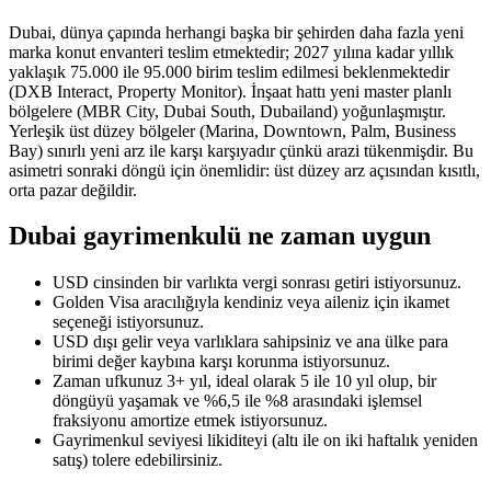
Dubai, dünya çapında herhangi başka bir şehirden daha fazla yeni
marka konut envanteri teslim etmektedir; 2027 yılına kadar yıllık
yaklaşık 75.000 ile 95.000 birim teslim edilmesi beklenmektedir
(DXB Interact, Property Monitor). İnşaat hattı yeni master planlı
bölgelere (MBR City, Dubai South, Dubailand) yoğunlaşmıştır.
Yerleşik üst düzey bölgeler (Marina, Downtown, Palm, Business
Bay) sınırlı yeni arz ile karşı karşıyadır çünkü arazi tükenmişdir. Bu
asimetri sonraki döngü için önemlidir: üst düzey arz açısından kısıtlı,
orta pazar değildir.
Dubai gayrimenkulü ne zaman uygun
USD cinsinden bir varlıkta vergi sonrası getiri istiyorsunuz.
Golden Visa aracılığıyla kendiniz veya aileniz için ikamet
seçeneği istiyorsunuz.
USD dışı gelir veya varlıklara sahipsiniz ve ana ülke para
birimi değer kaybına karşı korunma istiyorsunuz.
Zaman ufkunuz 3+ yıl, ideal olarak 5 ile 10 yıl olup, bir
döngüyü yaşamak ve %6,5 ile %8 arasındaki işlemsel
fraksiyonu amortize etmek istiyorsunuz.
Gayrimenkul seviyesi likiditeyi (altı ile on iki haftalık yeniden
satış) tolere edebilirsiniz.