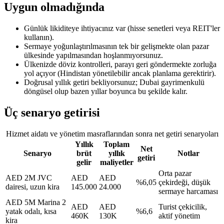
Uygun olmadığında
Günlük likiditeye ihtiyacınız var (hisse senetleri veya REIT'ler
kullanın).
Sermaye yoğunlaştırılmasının tek bir gelişmekte olan pazar
ülkesinde yapılmasından hoşlanmıyorsunuz.
Ülkenizde döviz kontrolleri, parayı geri göndermekte zorluğa
yol açıyor (Hindistan yönetilebilir ancak planlama gerektirir).
Doğrusal yıllık getiri bekliyorsunuz; Dubai gayrimenkulü
döngüsel olup bazen yıllar boyunca bu şekilde kalır.
Üç senaryo getirisi
Hizmet aidatı ve yönetim masraflarından sonra net getiri senaryoları
Yıllık
Toplam
Net
Senaryo
brüt
yıllık
Notlar
getiri
gelir
maliyetler
Orta pazar
AED 2M JVC
AED
AED
%6,05
çekirdeği, düşük
dairesi, uzun kira
145.000
24.000
sermaye harcaması
AED 5M Marina 2
AED
AED
Turist çekicilik,
yatak odalı, kısa
%6,6
460K
130K
aktif yönetim
kira