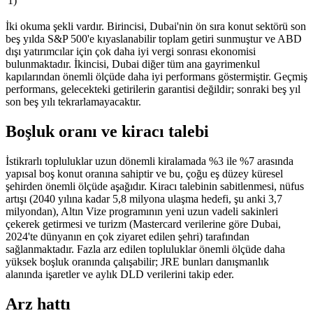
1)
İki okuma şekli vardır. Birincisi, Dubai'nin ön sıra konut sektörü son
beş yılda S&P 500'e kıyaslanabilir toplam getiri sunmuştur ve ABD
dışı yatırımcılar için çok daha iyi vergi sonrası ekonomisi
bulunmaktadır. İkincisi, Dubai diğer tüm ana gayrimenkul
kapılarından önemli ölçüde daha iyi performans göstermiştir. Geçmiş
performans, gelecekteki getirilerin garantisi değildir; sonraki beş yıl
son beş yılı tekrarlamayacaktır.
Boşluk oranı ve kiracı talebi
İstikrarlı topluluklar uzun dönemli kiralamada %3 ile %7 arasında
yapısal boş konut oranına sahiptir ve bu, çoğu eş düzey küresel
şehirden önemli ölçüde aşağıdır. Kiracı talebinin sabitlenmesi, nüfus
artışı (2040 yılına kadar 5,8 milyona ulaşma hedefi, şu anki 3,7
milyondan), Altın Vize programının yeni uzun vadeli sakinleri
çekerek getirmesi ve turizm (Mastercard verilerine göre Dubai,
2024'te dünyanın en çok ziyaret edilen şehri) tarafından
sağlanmaktadır. Fazla arz edilen topluluklar önemli ölçüde daha
yüksek boşluk oranında çalışabilir; JRE bunları danışmanlık
alanında işaretler ve aylık DLD verilerini takip eder.
Arz hattı