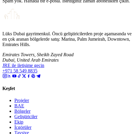
Spam yok. Haftada bir e-posta. İstediğiniz zaman abonelikten çıkın.
Lüks Dubai gayrimenkul. Öncü geliştiricilerden proje aşamasında ve
en çok aranan bölgelerde satış: Marina, Palm Jumeirah, Downtown,
Emirates Hills.
Emirates Towers, Sheikh Zayed Road
Dubai, United Arab Emirates
JRE ile iletişime geçin
+971 58 549 8835
Keşfet
Projeler
BAE
Bölgeler
Geliştiriciler
Ekip
İçgörüler
Tavsiye