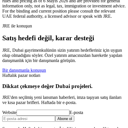
rules and pricing as of 6 Mayıs 2026 and are provided for general
information only, not as legal, tax, immigration or investment advice.
For the binding and current position please consult the relevant
UAE federal authority, a licensed advisor or speak with JRE.
JRE ile konuşun
Satış hedefi değil, karar desteği
JRE, Dubai gayrimenkulünün sizin yatırım hedefleriniz için uygun
olup olmadığını söyler. Özel yatırım amacınızdan hareketle yapılan
danışmanlık için bir danışmanla görüşün.
Bir danışmanla konuşun
Haftalık pazar notları
Dikkat çekmeye değer Dubai projeleri.
JRE'den seçilmiş yeni lansman haberleri, imza taşıyan satış ilanları
ve kısa pazar brifleri. Haftada bir e-posta.
Website
E-posta
Abone ol