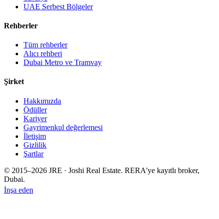
UAE Serbest Bölgeler
Rehberler
Tüm rehberler
Alıcı rehberi
Dubai Metro ve Tramvay
Şirket
Hakkımızda
Ödüller
Kariyer
Gayrimenkul değerlemesi
İletişim
Gizlilik
Şartlar
© 2015–
2026
JRE · Joshi Real Estate
.
RERA'ye kayıtlı broker,
Dubai.
İnşa eden