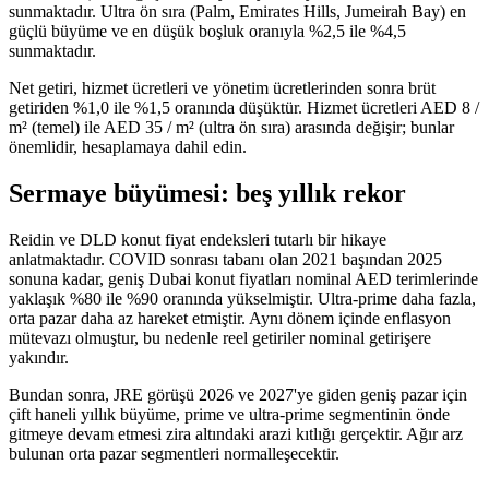
sunmaktadır. Ultra ön sıra (Palm, Emirates Hills, Jumeirah Bay) en
güçlü büyüme ve en düşük boşluk oranıyla %2,5 ile %4,5
sunmaktadır.
Net getiri, hizmet ücretleri ve yönetim ücretlerinden sonra brüt
getiriden %1,0 ile %1,5 oranında düşüktür. Hizmet ücretleri AED 8 /
m² (temel) ile AED 35 / m² (ultra ön sıra) arasında değişir; bunlar
önemlidir, hesaplamaya dahil edin.
Sermaye büyümesi: beş yıllık rekor
Reidin ve DLD konut fiyat endeksleri tutarlı bir hikaye
anlatmaktadır. COVID sonrası tabanı olan 2021 başından 2025
sonuna kadar, geniş Dubai konut fiyatları nominal AED terimlerinde
yaklaşık %80 ile %90 oranında yükselmiştir. Ultra-prime daha fazla,
orta pazar daha az hareket etmiştir. Aynı dönem içinde enflasyon
mütevazı olmuştur, bu nedenle reel getiriler nominal getirişere
yakındır.
Bundan sonra, JRE görüşü 2026 ve 2027'ye giden geniş pazar için
çift haneli yıllık büyüme, prime ve ultra-prime segmentinin önde
gitmeye devam etmesi zira altındaki arazi kıtlığı gerçektir. Ağır arz
bulunan orta pazar segmentleri normalleşecektir.