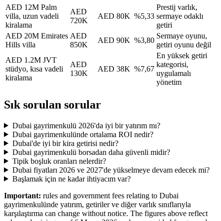
AED 12M Palm
Prestij varlık,
AED
villa, uzun vadeli
AED 80K
%5,33
sermaye odaklı
720K
kiralama
getiri
AED 20M Emirates
AED
Sermaye oyunu,
AED 90K
%3,80
Hills villa
850K
getiri oyunu değil
En yüksek getiri
AED 1.2M JVT
AED
kategorisi,
stüdyo, kısa vadeli
AED 38K
%7,67
130K
uygulamalı
kiralama
yönetim
Sık sorulan sorular
Dubai gayrimenkulü 2026'da iyi bir yatırım mı?
Dubai gayrimenkulünde ortalama ROI nedir?
Dubai'de iyi bir kira getirisi nedir?
Dubai gayrimenkulü borsadan daha güvenli midir?
Tipik boşluk oranları nelerdir?
Dubai fiyatları 2026 ve 2027'de yükselmeye devam edecek mi?
Başlamak için ne kadar ihtiyacım var?
Important:
rules and government fees relating to Dubai
gayrimenkulünde yatırım, getiriler ve diğer varlık sınıflarıyla
karşılaştırma can change without notice. The figures above reflect