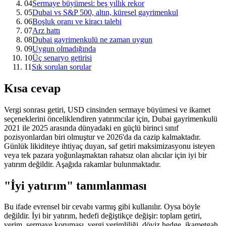
04
Sermaye büyümesi: beş yıllık rekor
05
Dubai vs S&P 500, altın, küresel gayrimenkul
06
Boşluk oranı ve kiracı talebi
07
Arz hattı
08
Dubai gayrimenkulü ne zaman uygun
09
Uygun olmadığında
10
Üç senaryo getirisi
11
Sık sorulan sorular
Kısa cevap
Vergi sonrası getiri, USD cinsinden sermaye büyümesi ve ikamet
seçeneklerini önceliklendiren yatırımcılar için, Dubai gayrimenkulü
2021 ile 2025 arasında dünyadaki en güçlü birinci sınıf
pozisyonlardan biri olmuştur ve 2026'da da cazip kalmaktadır.
Günlük likiditeye ihtiyaç duyan, saf getiri maksimizasyonu isteyen
veya tek pazara yoğunlaşmaktan rahatsız olan alıcılar için iyi bir
yatırım değildir. Aşağıda rakamlar bulunmaktadır.
"İyi yatırım" tanımlanması
Bu ifade evrensel bir cevabı varmış gibi kullanılır. Oysa böyle
değildir. İyi bir yatırım, hedefi değiştikçe değişir: toplam getiri,
verim, sermaye koruması, vergi verimliliği, döviz hedge, ikametgah