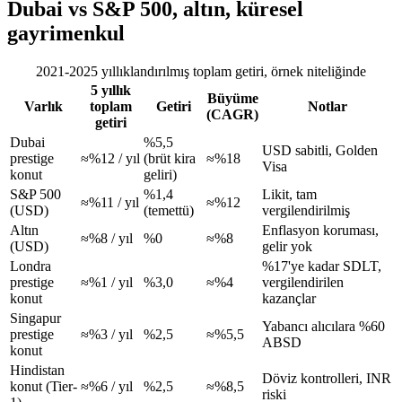
Dubai vs S&P 500, altın, küresel
gayrimenkul
2021-2025 yıllıklandırılmış toplam getiri, örnek niteliğinde
5 yıllık
Büyüme
Varlık
toplam
Getiri
Notlar
(CAGR)
getiri
Dubai
%5,5
USD sabitli, Golden
prestige
≈%12 / yıl
(brüt kira
≈%18
Visa
konut
geliri)
S&P 500
%1,4
Likit, tam
≈%11 / yıl
≈%12
(USD)
(temettü)
vergilendirilmiş
Altın
Enflasyon koruması,
≈%8 / yıl
%0
≈%8
(USD)
gelir yok
Londra
%17'ye kadar SDLT,
prestige
≈%1 / yıl
%3,0
≈%4
vergilendirilen
konut
kazançlar
Singapur
Yabancı alıcılara %60
prestige
≈%3 / yıl
%2,5
≈%5,5
ABSD
konut
Hindistan
Döviz kontrolleri, INR
konut (Tier-
≈%6 / yıl
%2,5
≈%8,5
riski