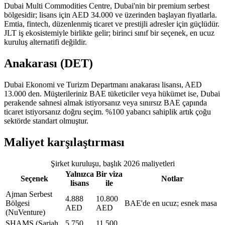
Dubai Multi Commodities Centre, Dubai'nin bir premium serbest
bölgesidir; lisans için AED 34.000 ve üzerinden başlayan fiyatlarla.
Emtia, fintech, düzenlenmiş ticaret ve prestijli adresler için güçlüdür.
JLT iş ekosistemiyle birlikte gelir; birinci sınıf bir seçenek, en ucuz
kuruluş alternatifi değildir.
Anakarası (DET)
Dubai Ekonomi ve Turizm Departmanı anakarası lisansı, AED
13.000 den. Müşterileriniz BAE tüketiciler veya hükümet ise, Dubai
perakende sahnesi almak istiyorsanız veya sınırsız BAE çapında
ticaret istiyorsanız doğru seçim. %100 yabancı sahiplik artık çoğu
sektörde standart olmuştur.
Maliyet karşılaştırması
Şirket kuruluşu, başlık 2026 maliyetleri
Yalnızca
Bir viza
Seçenek
Notlar
lisans
ile
Ajman Serbest
4.888
10.800
Bölgesi
BAE'de en ucuz; esnek masa
AED
AED
(NuVenture)
SHAMS (Şarjah
5.750
11.500