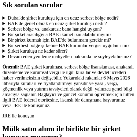
Sık sorulan sorular
Dubai'de şirket kuruluşu için en ucuz serbest bölge nedir?
BAE'de genel olarak en ucuz şirket kuruluşu nedir?
Serbest bölge vs. anakarası: bana hangisi uygun?
Bir şirket aracılığıyla BAE ikamet izni alabilir miyim?
Bir şirket kurmak için BAE'de bulunmam gerekir mi?
Bir serbest bölge şirketine BAE kurumlar vergisi uygulanır mı?
Şirket kuruluşu ne kadar sürer?
Devam eden yenileme maliyetleri hakkında ne söyleyebilirsiniz?
Önemli:
BAE şirket kurulması, serbest bölge lisanslaması, anakaralı
düzenleme ve kurumsal vergi ile ilgili kurallar ve devlet ücretleri
haber verilmeksizin değişebilir. Yukarıdaki rakamlar 6 Mayıs 2026
itibarıyla kuralları ve fiyatlandırmayı yansıtır ve yasal, vergi,
göçmenlik veya yatırım tavsiyeleri olarak değil, yalnızca genel bilgi
amacıyla sağlanır. Bağlayıcı ve güncel konumu öğrenmek için lütfen
ilgili BAE federal otoritesine, lisanslı bir danışmana başvurunuz
veya JRE ile konuşunuz.
JRE ile konuşun
Mülk satın alımı ile birlikte bir şirket