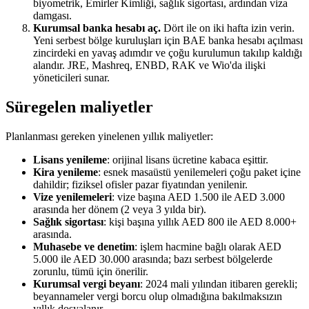
biyometrik, Emirler Kimliği, sağlık sigortası, ardından viza
damgası.
Kurumsal banka hesabı aç
.
Dört ile on iki hafta izin verin.
Yeni serbest bölge kuruluşları için BAE banka hesabı açılması
zincirdeki en yavaş adımdır ve çoğu kurulumun takılıp kaldığı
alandır. JRE, Mashreq, ENBD, RAK ve Wio'da ilişki
yöneticileri sunar.
Süregelen maliyetler
Planlanması gereken yinelenen yıllık maliyetler:
Lisans yenileme
: orijinal lisans ücretine kabaca eşittir.
Kira yenileme
: esnek masaüstü yenilemeleri çoğu paket içine
dahildir; fiziksel ofisler pazar fiyatından yenilenir.
Vize yenilemeleri
: vize başına AED 1.500 ile AED 3.000
arasında her dönem (2 veya 3 yılda bir).
Sağlık sigortası
: kişi başına yıllık AED 800 ile AED 8.000+
arasında.
Muhasebe ve denetim
: işlem hacmine bağlı olarak AED
5.000 ile AED 30.000 arasında; bazı serbest bölgelerde
zorunlu, tümü için önerilir.
Kurumsal vergi beyanı
: 2024 mali yılından itibaren gerekli;
beyannameler vergi borcu olup olmadığına bakılmaksızın
yıllık dosyalanır.