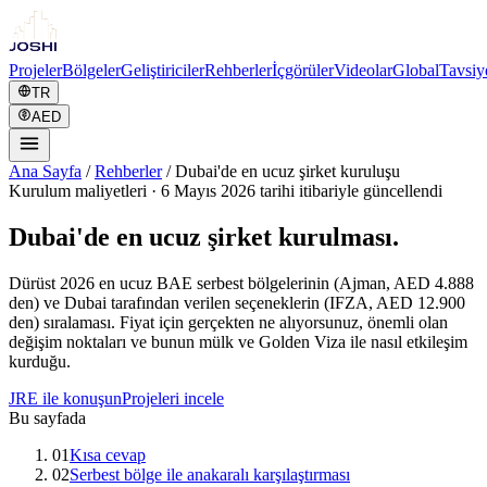
Projeler
Bölgeler
Geliştiriciler
Rehberler
İçgörüler
Videolar
Global
Tavsiy
TR
AED
Ana Sayfa
/
Rehberler
/
Dubai'de en ucuz şirket kuruluşu
Kurulum maliyetleri
·
6 Mayıs 2026 tarihi itibariyle güncellendi
Dubai'de en ucuz şirket kurulması.
Dürüst 2026 en ucuz BAE serbest bölgelerinin (Ajman, AED 4.888
den) ve Dubai tarafından verilen seçeneklerin (IFZA, AED 12.900
den) sıralaması. Fiyat için gerçekten ne alıyorsunuz, önemli olan
değişim noktaları ve bunun mülk ve Golden Viza ile nasıl etkileşim
kurduğu.
JRE ile konuşun
Projeleri incele
Bu sayfada
01
Kısa cevap
02
Serbest bölge ile anakaralı karşılaştırması