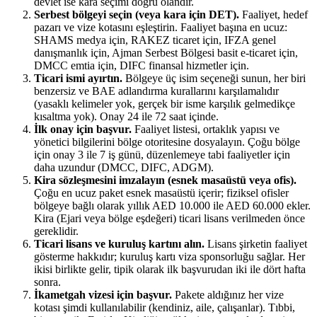
devlet ise kara seçimi doğru olandır.
Serbest bölgeyi seçin (veya kara için DET)
.
Faaliyet, hedef
pazarı ve vize kotasını eşleştirin. Faaliyet başına en ucuz:
SHAMS medya için, RAKEZ ticaret için, IFZA genel
danışmanlık için, Ajman Serbest Bölgesi basit e-ticaret için,
DMCC emtia için, DIFC finansal hizmetler için.
Ticari ismi ayırtın
.
Bölgeye üç isim seçeneği sunun, her biri
benzersiz ve BAE adlandırma kurallarını karşılamalıdır
(yasaklı kelimeler yok, gerçek bir isme karşılık gelmedikçe
kısaltma yok). Onay 24 ile 72 saat içinde.
İlk onay için başvur
.
Faaliyet listesi, ortaklık yapısı ve
yönetici bilgilerini bölge otoritesine dosyalayın. Çoğu bölge
için onay 3 ile 7 iş günü, düzenlemeye tabi faaliyetler için
daha uzundur (DMCC, DIFC, ADGM).
Kira sözleşmesini imzalayın (esnek masaüstü veya ofis)
.
Çoğu en ucuz paket esnek masaüstü içerir; fiziksel ofisler
bölgeye bağlı olarak yıllık AED 10.000 ile AED 60.000 ekler.
Kira (Ejari veya bölge eşdeğeri) ticari lisans verilmeden önce
gereklidir.
Ticari lisans ve kuruluş kartını alın
.
Lisans şirketin faaliyet
gösterme hakkıdır; kuruluş kartı viza sponsorluğu sağlar. Her
ikisi birlikte gelir, tipik olarak ilk başvurudan iki ile dört hafta
sonra.
İkametgah vizesi için başvur
.
Pakete aldığınız her vize
kotası şimdi kullanılabilir (kendiniz, aile, çalışanlar). Tıbbi,