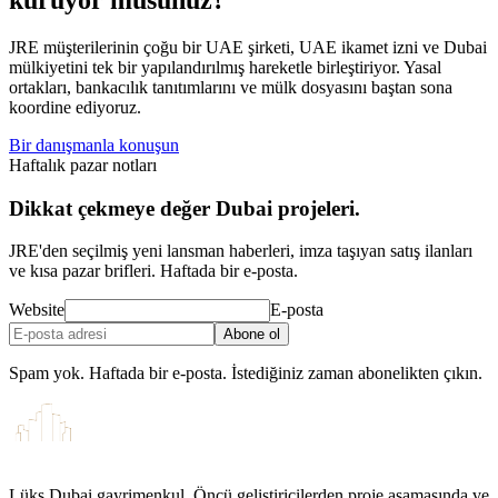
kuruyor musunuz?
JRE müşterilerinin çoğu bir UAE şirketi, UAE ikamet izni ve Dubai
mülkiyetini tek bir yapılandırılmış hareketle birleştiriyor. Yasal
ortakları, bankacılık tanıtımlarını ve mülk dosyasını baştan sona
koordine ediyoruz.
Bir danışmanla konuşun
Haftalık pazar notları
Dikkat çekmeye değer Dubai projeleri.
JRE'den seçilmiş yeni lansman haberleri, imza taşıyan satış ilanları
ve kısa pazar brifleri. Haftada bir e-posta.
Website
E-posta
Abone ol
Spam yok. Haftada bir e-posta. İstediğiniz zaman abonelikten çıkın.
Lüks Dubai gayrimenkul. Öncü geliştiricilerden proje aşamasında ve