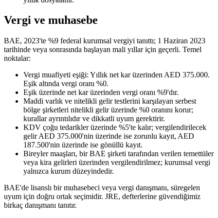
Vergi ve muhasebe
BAE, 2023'te %9 federal kurumsal vergiyi tanıttı; 1 Haziran 2023
tarihinde veya sonrasında başlayan mali yıllar için geçerli. Temel
noktalar:
Vergi muafiyeti eşiği: Yıllık net kar üzerinden AED 375.000.
Eşik altında vergi oranı %0.
Eşik üzerinde net kar üzerinden vergi oranı %9'dır.
Maddi varlık ve nitelikli gelir testlerini karşılayan serbest
bölge şirketleri nitelikli gelir üzerinde %0 oranını korur;
kurallar ayrıntılıdır ve dikkatli uyum gerektirir.
KDV çoğu tedarikler üzerinde %5'te kalır; vergilendirilecek
gelir AED 375.000'nin üzerinde ise zorunlu kayıt, AED
187.500'nin üzerinde ise gönüllü kayıt.
Bireyler maaşları, bir BAE şirketi tarafından verilen temettüler
veya kira gelirleri üzerinden vergilendirilmez; kurumsal vergi
yalnızca kurum düzeyindedir.
BAE'de lisanslı bir muhasebeci veya vergi danışmanı, süregelen
uyum için doğru ortak seçimidir. JRE, defterlerine güvendiğimiz
birkaç danışmanı tanıtır.