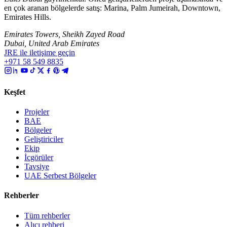
en çok aranan bölgelerde satış: Marina, Palm Jumeirah, Downtown,
Emirates Hills.
Emirates Towers, Sheikh Zayed Road
Dubai, United Arab Emirates
JRE ile iletişime geçin
+971 58 549 8835
Keşfet
Projeler
BAE
Bölgeler
Geliştiriciler
Ekip
İçgörüler
Tavsiye
UAE Serbest Bölgeler
Rehberler
Tüm rehberler
Alıcı rehberi