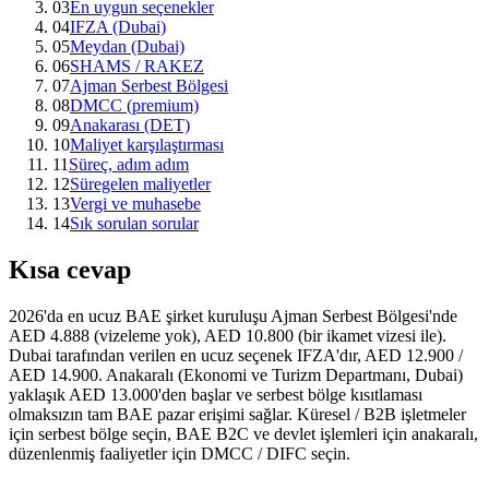
03
En uygun seçenekler
04
IFZA (Dubai)
05
Meydan (Dubai)
06
SHAMS / RAKEZ
07
Ajman Serbest Bölgesi
08
DMCC (premium)
09
Anakarası (DET)
10
Maliyet karşılaştırması
11
Süreç, adım adım
12
Süregelen maliyetler
13
Vergi ve muhasebe
14
Sık sorulan sorular
Kısa cevap
2026'da en ucuz BAE şirket kuruluşu Ajman Serbest Bölgesi'nde
AED 4.888 (vizeleme yok), AED 10.800 (bir ikamet vizesi ile).
Dubai tarafından verilen en ucuz seçenek IFZA'dır, AED 12.900 /
AED 14.900. Anakaralı (Ekonomi ve Turizm Departmanı, Dubai)
yaklaşık AED 13.000'den başlar ve serbest bölge kısıtlaması
olmaksızın tam BAE pazar erişimi sağlar. Küresel / B2B işletmeler
için serbest bölge seçin, BAE B2C ve devlet işlemleri için anakaralı,
düzenlenmiş faaliyetler için DMCC / DIFC seçin.