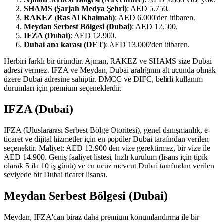
SHAMS (Şarjah Medya Şehri)
: AED 5.750.
RAKEZ (Ras Al Khaimah)
: AED 6.000'den itibaren.
Meydan Serbest Bölgesi (Dubai)
: AED 12.500.
IFZA (Dubai)
: AED 12.900.
Dubai ana karası (DET)
: AED 13.000'den itibaren.
Herbiri farklı bir üründür. Ajman, RAKEZ ve SHAMS size Dubai
adresi vermez. IFZA ve Meydan, Dubai aralığının alt ucunda olmak
üzere Dubai adresine sahiptir. DMCC ve DIFC, belirli kullanım
durumları için premium seçeneklerdir.
IFZA (Dubai)
IFZA (Uluslararası Serbest Bölge Otoritesi), genel danışmanlık, e-
ticaret ve dijital hizmetler için en popüler Dubai tarafından verilen
seçenektir. Maliyet: AED 12.900 den vize gerektirmez, bir vize ile
AED 14.900. Geniş faaliyet listesi, hızlı kurulum (lisans için tipik
olarak 5 ila 10 iş günü) ve en ucuz mevcut Dubai tarafından verilen
seviyede bir Dubai ticaret lisansı.
Meydan Serbest Bölgesi (Dubai)
Meydan, IFZA'dan biraz daha premium konumlandırma ile bir