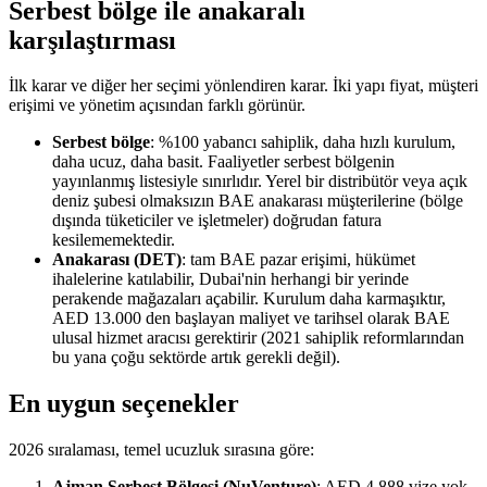
Serbest bölge ile anakaralı
karşılaştırması
İlk karar ve diğer her seçimi yönlendiren karar. İki yapı fiyat, müşteri
erişimi ve yönetim açısından farklı görünür.
Serbest bölge
: %100 yabancı sahiplik, daha hızlı kurulum,
daha ucuz, daha basit. Faaliyetler serbest bölgenin
yayınlanmış listesiyle sınırlıdır. Yerel bir distribütör veya açık
deniz şubesi olmaksızın BAE anakarası müşterilerine (bölge
dışında tüketiciler ve işletmeler) doğrudan fatura
kesilememektedir.
Anakarası (DET)
: tam BAE pazar erişimi, hükümet
ihalelerine katılabilir, Dubai'nin herhangi bir yerinde
perakende mağazaları açabilir. Kurulum daha karmaşıktır,
AED 13.000 den başlayan maliyet ve tarihsel olarak BAE
ulusal hizmet aracısı gerektirir (2021 sahiplik reformlarından
bu yana çoğu sektörde artık gerekli değil).
En uygun seçenekler
2026 sıralaması, temel ucuzluk sırasına göre:
Ajman Serbest Bölgesi (NuVenture)
: AED 4.888 vize yok.