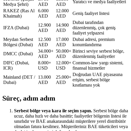
Yaratıcı ve medya faaliyetleri
Medya Şehri)
AED
AED
RAKEZ (Ras Al
6.000
12.000
Geniş faaliyet listesi
Khaimah)
AED
AED
Dubai tarafından
12.900
14.900
IFZA (Dubai)
düzenlenmiş, çok geniş
AED
AED
faaliyet yelpazesi
Meydan Serbest
12.500
17.000
Dubai adresi, premium
Bölgesi (Dubai)
AED
AED
konumlandırma
34.000+
50.000+
Birinci seviye serbest bölge,
DMCC (Dubai)
AED
AED
düzenlenmiş faaliyetler
DIFC (Dubai,
8.000+
12.000+
Common-law yargı sistemi,
ICR)
USD
USD
finansal hizmetler
Doğrudan UAE piyasasına
Mainland (DET /
13.000
25.000+
erişim, serbest bölge
Dubai)
AED
AED
kısıtlaması yok
Süreç, adım adım
Serbest bölge veya kara ile seçim yapın
.
Serbest bölge daha
ucuz, daha hızlı ve daha basittir; faaliyetler bölgenin listesi ile
sınırlıdır ve BAE anakarasındaki müşterilere yerel distribütör
olmadan fatura kesilmez. Müşterileriniz BAE tüketicileri veya