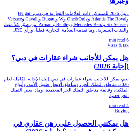
وغيرها
دليل 2026 للمساكن ذات العلامات التجارية في دبي. Bvlgari
وAtlantis The Royal وOne&Only وW وBugatti وCavalli وVersace
وSix Senses وMercedes-Benz وBentley وArmani: من طوّر كلاً منها،
والفئات السعرية، وما تقدمه العلامة التجارية فعلياً، ورأي JRE.
min read
6
Visas & tax
هل يمكن للأجانب شراء عقارات في دبي؟
(إجابة 2026)
نعم، يمكن للأجانب شراء عقارات في دبي. إليك الإجابة الكاملة لعام
2026: مناطق التملك الحر، ومناطق الإيجار طويل الأمد، وأنواع
الملكية، وقائمة مناطق التملك الحر المعتمدة، وماذا يعني التملك
الحر فعلياً.
min read
4
Buying
هل يمكنني الحصول على رهن عقاري في