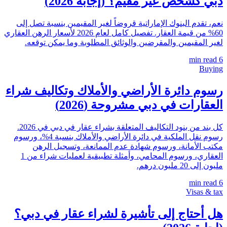
دبي كشخص غير مقيم؟ (إجابة 2026)
نعم، تقدم البنوك الإماراتية قروضاً لغير المقيمين بنسبة تصل إلى
60% من قيمة العقار. تفصيل كامل لعام 2026 لأسعار الرهن العقاري
لغير المقيمين والمقرضين والوثائق المطلوبة وما يمكن توقعه.
min read
6
Buying
رسوم دائرة الأراضي والأملاك وتكاليف شراء
العقارات في دبي مشروحة (2026)
كل بند من بنود التكاليف المتعلقة بشراء عقار في دبي في 2026.
رسوم نقل الملكية في دائرة الأراضي والأملاك بنسبة 4%، ورسوم
مكتب الأمانة، ورسوم شهادة عدم الممانعة، وتسجيل الرهن
العقاري، ورسوم المحامي، وأمثلة تطبيقية لعمليات شراء من 1
مليون إلى 20 مليون درهم.
min read
6
Visas & tax
هل أحتاج إلى تأشيرة لشراء عقار في دبي؟