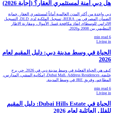
هل دبي آمنة لمستثمري العقار؟ (إجابة 2026)
دبي واحدة من أكثر المدن العالمية أماناً لمستثمري العقار. حماية
الضمان المصرفي من RERA، تسجيل الملكية لدى DLD، التسجيل
الإلزامي للوسطاء، إنفاذ مكافحة غسل الأموال، ومقارنة الإطار
التنظيمي بين 2008 و2026.
min read
6
Living in
الحياة في وسط مدينة دبي: دليل المقيم لعام
2026
كيف هي الحياة الفعلية في وسط مدينة دبي في 2026. حي برج
خليفة، Dubai Mall، Address Residences، إمكانية المشي، المدارس،
المطاعم، وفريق JRE في وسط المدينة.
min read
6
Living in
الحياة في Dubai Hills Estate: دليل المقيم
للفلل العائلية لعام 2026