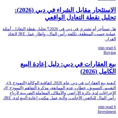
الاستئجار مقابل الشراء في دبي (2026):
تحليل نقطة التعادل الواقعي
هل تستأجر أم تشتري في دبي في 2026؟ تحليل نقطة التعادل، أمثلة
عملية حسب المنطقة، تكلفة رأس المال، وإطار عمل JRE لاتخاذ
القرار.
min read
6
Buying
بيع العقارات في دبي: دليل إعادة البيع
الكامل (2026)
كيفية بيع العقارات في دبي عام 2026. اتفاقية الوكالة (النموذج A)،
التقييم، التسويق، خطاب عدم الممانعة، مذكرة التفاهم (النموذج F)،
الإجراءات لدى دائرة الأراضي والأملاك، المعاملة الضريبية لأرباح
رأس المال للبائعين الأجانب، وآلية عمل مكتب إعادة البيع لدى JRE.
min read
6
Investment