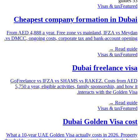
s
guide
53
Visas & tax
Featured
Cheapest company formation in Dubai
From AED 4,888 a year. Free zone vs mainland, IFZA vs Meydan
vs DMCC, ongoing costs, corporate tax and bank-account opening.
Read guide →
Visas & tax
Featured
Dubai freelance visa
GoFreelance vs IFZA vs SHAMS vs RAKEZ. Costs from AED
5,750 a year, eligible activities, family sponsorship, and how it
interacts with the Golden Visa.
Read guide →
Visas & tax
Featured
Dubai Golden Visa cost
What a 10-year UAE Golden Visa actually costs in 2026. Property