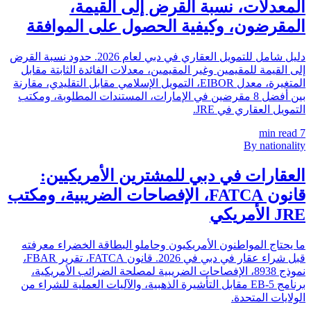
المعدلات، نسبة القرض إلى القيمة،
المقرضون، وكيفية الحصول على الموافقة
دليل شامل للتمويل العقاري في دبي لعام 2026. حدود نسبة القرض
إلى القيمة للمقيمين وغير المقيمين، معدلات الفائدة الثابتة مقابل
المتغيرة، معدل EIBOR، التمويل الإسلامي مقابل التقليدي، مقارنة
بين أفضل 8 مقرضين في الإمارات، المستندات المطلوبة، ومكتب
التمويل العقاري في JRE.
min read
7
By nationality
العقارات في دبي للمشترين الأمريكيين:
قانون FATCA، الإفصاحات الضريبية، ومكتب
JRE الأمريكي
ما يحتاج المواطنون الأمريكيون وحاملو البطاقة الخضراء معرفته
قبل شراء عقار في دبي في 2026. قانون FATCA، تقرير FBAR،
نموذج 8938، الإفصاحات الضريبية لمصلحة الضرائب الأمريكية،
برنامج EB-5 مقابل التأشيرة الذهبية، والآليات العملية للشراء من
الولايات المتحدة.