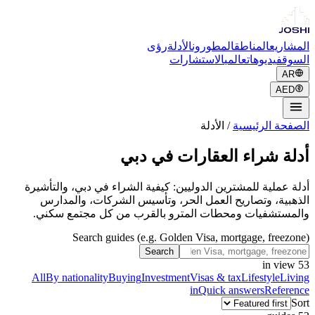
المشاريع
المناطق
المطورون
الأدلة
رؤى
السوق
فيديوهات
عالمي
الاستشارات
AR
AED
الصفحة الرئيسية
/
الأدلة
أدلة شراء العقارات في دبي
أدلة عملية للمشترين الدوليين: كيفية الشراء في دبي، والتأشيرة
الذهبية، وتصاريح العمل الحر، وتأسيس الشركات، والمدارس
والمستشفيات ومحطات المترو بالقرب من كل مجتمع سكني.
Search guides (e.g. Golden Visa, mortgage, freezone)
Search
in view
53
All
By nationality
Buying
Investment
Visas & tax
Lifestyle
Living
in
Quick answers
Reference
Sort