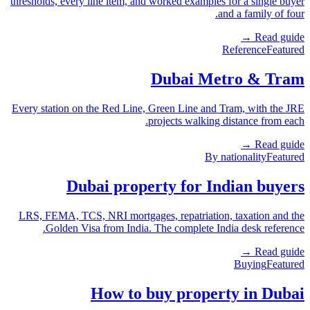
thresholds, every line item, and worked examples for a single buyer
and a family of four.
Read guide →
Reference
Featured
Dubai Metro & Tram
Every station on the Red Line, Green Line and Tram, with the JRE
projects walking distance from each.
Read guide →
By nationality
Featured
Dubai property for Indian buyers
LRS, FEMA, TCS, NRI mortgages, repatriation, taxation and the
Golden Visa from India. The complete India desk reference.
Read guide →
Buying
Featured
How to buy property in Dubai