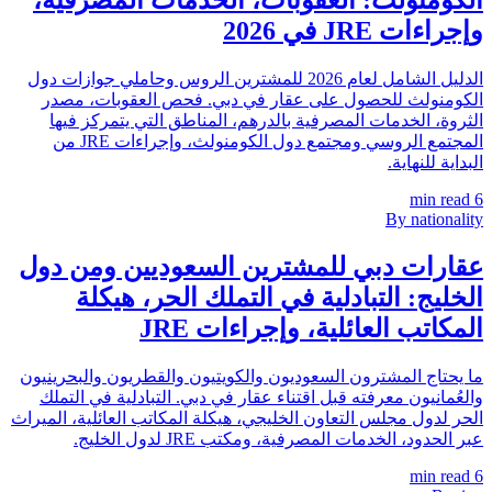
الكومنولث: العقوبات، الخدمات المصرفية،
وإجراءات JRE في 2026
الدليل الشامل لعام 2026 للمشترين الروس وحاملي جوازات دول
الكومنولث للحصول على عقار في دبي. فحص العقوبات، مصدر
الثروة، الخدمات المصرفية بالدرهم، المناطق التي يتمركز فيها
المجتمع الروسي ومجتمع دول الكومنولث، وإجراءات JRE من
البداية للنهاية.
min read
6
By nationality
عقارات دبي للمشترين السعوديين ومن دول
الخليج: التبادلية في التملك الحر، هيكلة
المكاتب العائلية، وإجراءات JRE
ما يحتاج المشترون السعوديون والكويتيون والقطريون والبحرينيون
والعُمانيون معرفته قبل اقتناء عقار في دبي. التبادلية في التملك
الحر لدول مجلس التعاون الخليجي، هيكلة المكاتب العائلية، الميراث
عبر الحدود، الخدمات المصرفية، ومكتب JRE لدول الخليج.
min read
6