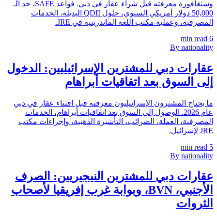
وسنغافورة معرفته قبل شراء عقار في دبي. قواعد SAFE، حد الـ
50,000 دولار أمريكي السنوي، حلول QDII البديلة، الخدمات
المصرفية، وعملية مكتب اللغة الماندرينية في JRE.
min read
6
By nationality
عقارات دبي للمشترين الإسرائيليين: الدخول
إلى السوق بعد اتفاقيات أبراهام
ما يحتاج المشترون الإسرائيليون معرفته قبل اقتناء عقار في دبي
عام 2026. الوصول إلى السوق بعد اتفاقيات أبراهام، الخدمات
المصرفية، العملة، الضرائب، التأشيرة الذهبية، وإجراءات مكتب
JRE لإسرائيل.
min read
5
By nationality
عقارات دبي للمشترين النيجيريين: الصرف
الأجنبي، BVN، وبوابة غرب إفريقيا لأصحاب
الثروات