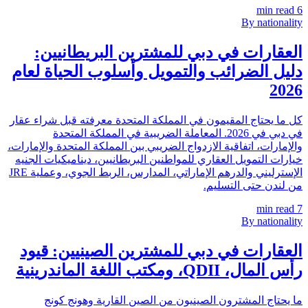
min read
6
By nationality
العقارات في دبي للمشترين البريطانيين:
دليل الضرائب والتمويل وأسلوب الحياة لعام
2026
كل ما يحتاج المقيمون في المملكة المتحدة معرفته قبل شراء عقار
في دبي في 2026. المعاملة الضريبية في المملكة المتحدة
والإمارات، اتفاقية الازدواج الضريبي بين المملكة المتحدة والإمارات،
خيارات التمويل العقاري للمواطنين البريطانيين، ديناميكيات الجنيه
الإسترليني والدرهم الإماراتي، المدارس، الربط الجوي، وعملية JRE
من لندن حتى التسليم.
min read
7
By nationality
العقارات في دبي للمشترين الصينيين: قيود
رأس المال، QDII، ومكتب اللغة الماندرينية
ما يحتاج المشترون الصينيون من الصين القارية وهونج كونج