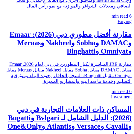
وInternational City ومناطق أخرى، مع العائد الإجمالي والعائد
الصافي ومعدلات الشواغر والموازنة مع نمو رأس المال.
min read
6
Buying
مقارنة أفضل مطوري دبي (2026): Emaar
وDAMAC وSobha وNakheel وMeraas
وOmniyat وBinghatti
مقارنة JRE المباشرة لكبار المطورين في دبي لعام 2026. Emaar
مقابل DAMAC مقابل Sobha مقابل Nakheel مقابل Meraas مقابل
Omniyat مقابل Binghatti: السجل الحافل وجودة البناء وموثوقية
التسليم وخدمة ما بعد البيع والمشاريع المميزة.
min read
6
Investment
المساكن ذات العلامات التجارية في دبي
(2026): الدليل الشامل لـ Bvlgari وBugatti
وCavalli وVersace وAtlantis وOne&Only