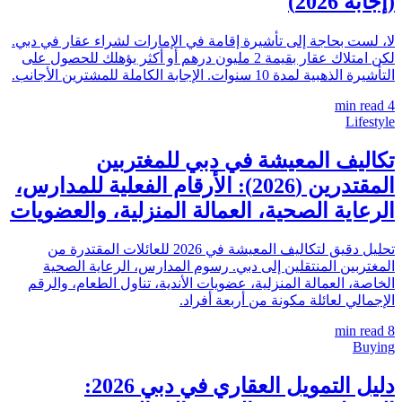
(إجابة 2026)
لا، لست بحاجة إلى تأشيرة إقامة في الإمارات لشراء عقار في دبي.
لكن امتلاك عقار بقيمة 2 مليون درهم أو أكثر يؤهلك للحصول على
التأشيرة الذهبية لمدة 10 سنوات. الإجابة الكاملة للمشترين الأجانب.
min read
4
Lifestyle
تكاليف المعيشة في دبي للمغتربين
المقتدرين (2026): الأرقام الفعلية للمدارس،
الرعاية الصحية، العمالة المنزلية، والعضويات
تحليل دقيق لتكاليف المعيشة في 2026 للعائلات المقتدرة من
المغتربين المنتقلين إلى دبي. رسوم المدارس، الرعاية الصحية
الخاصة، العمالة المنزلية، عضويات الأندية، تناول الطعام، والرقم
الإجمالي لعائلة مكونة من أربعة أفراد.
min read
8
Buying
دليل التمويل العقاري في دبي 2026: