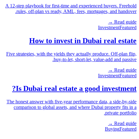
A 12-step playbook for first-time and experienced buyers. Freehold
rules, off-plan vs ready, AML, fees, mortgages, and handover.
Read guide →
Investment
Featured
How to invest in Dubai real estate
Five strategies, with the yields they actually produce. Off-plan flip,
buy-to-let, short-let, value-add and passive.
Read guide →
Investment
Featured
Is Dubai real estate a good investment?
The honest answer with five-year performance data, a side-by-side
comparison to global assets, and where Dubai property fits in a
private portfolio.
Read guide →
Buying
Featured