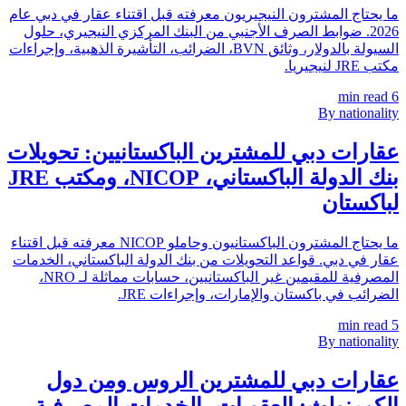
ما يحتاج المشترون النيجيريون معرفته قبل اقتناء عقار في دبي عام
2026. ضوابط الصرف الأجنبي من البنك المركزي النيجيري، حلول
السيولة بالدولار، وثائق BVN، الضرائب، التأشيرة الذهبية، وإجراءات
مكتب JRE لنيجيريا.
min read
6
By nationality
عقارات دبي للمشترين الباكستانيين: تحويلات
بنك الدولة الباكستاني، NICOP، ومكتب JRE
لباكستان
ما يحتاج المشترون الباكستانيون وحاملو NICOP معرفته قبل اقتناء
عقار في دبي. قواعد التحويلات من بنك الدولة الباكستاني، الخدمات
المصرفية للمقيمين غير الباكستانيين، حسابات مماثلة لـ NRO،
الضرائب في باكستان والإمارات، وإجراءات JRE.
min read
5
By nationality
عقارات دبي للمشترين الروس ومن دول