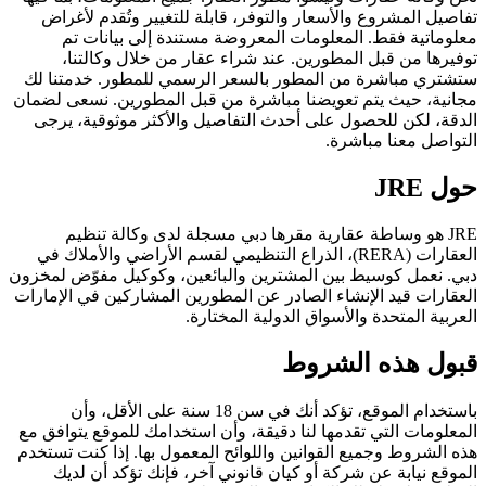
تفاصيل المشروع والأسعار والتوفر، قابلة للتغيير وتُقدم لأغراض
معلوماتية فقط. المعلومات المعروضة مستندة إلى بيانات تم
توفيرها من قبل المطورين. عند شراء عقار من خلال وكالتنا،
ستشتري مباشرة من المطور بالسعر الرسمي للمطور. خدمتنا لك
مجانية، حيث يتم تعويضنا مباشرة من قبل المطورين. نسعى لضمان
الدقة، لكن للحصول على أحدث التفاصيل والأكثر موثوقية، يرجى
التواصل معنا مباشرة.
حول JRE
JRE هو وساطة عقارية مقرها دبي مسجلة لدى وكالة تنظيم
العقارات (RERA)، الذراع التنظيمي لقسم الأراضي والأملاك في
دبي. نعمل كوسيط بين المشترين والبائعين، وكوكيل مفوّض لمخزون
العقارات قيد الإنشاء الصادر عن المطورين المشاركين في الإمارات
العربية المتحدة والأسواق الدولية المختارة.
قبول هذه الشروط
باستخدام الموقع، تؤكد أنك في سن 18 سنة على الأقل، وأن
المعلومات التي تقدمها لنا دقيقة، وأن استخدامك للموقع يتوافق مع
هذه الشروط وجميع القوانين واللوائح المعمول بها. إذا كنت تستخدم
الموقع نيابة عن شركة أو كيان قانوني آخر، فإنك تؤكد أن لديك