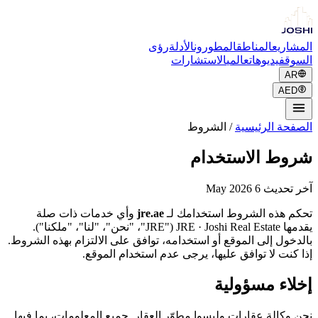
المشاريع
المناطق
المطورون
الأدلة
رؤى
السوق
فيديوهات
عالمي
الاستشارات
AR
AED
الصفحة الرئيسية
/
الشروط
شروط الاستخدام
آخر تحديث 6 May 2026
تحكم هذه الشروط استخدامك لـ
jre.ae
وأي خدمات ذات صلة
يقدمها JRE · Joshi Real Estate ("JRE"، "نحن"، "لنا"، "ملكنا").
بالدخول إلى الموقع أو استخدامه، توافق على الالتزام بهذه الشروط.
إذا كنت لا توافق عليها، يرجى عدم استخدام الموقع.
إخلاء مسؤولية
نحن وكالة عقارات وليسوا مطوّر العقار. جميع المعلومات، بما فيها