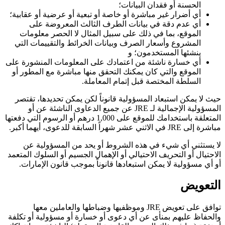
الحسنة أو فقدان البيانات؛
أي أضرار غير مباشرة أو خاصة أو تبعية أو عرضية أو عقابية؛
أي عدم دقة في بيانات الطرف الثالث المعروضة على
الموقع، بما في ذلك على سبيل المثال لا الحصر معلومات
المشروع وأسعار الصرف وبيانات الخرائط والتقييمات التي
ينشئها المستخدمون؛ و
أي خسارة ناشئة من اعتمادك على المعلومات المنشورة على
الموقع والتي كان يمكنك التحقق منها مباشرة مع المطور أو
السلطة المختصة قبل إتمام المعاملة.
حيث لا يمكن استبعاد المسؤولية قانوناً لكن يمكن تحديدها، تقتصر
المسؤولية الإجمالية لـ JRE عن جميع الدعاوى الناشئة عن أو
المتعلقة باستخدامك للموقع على 1,000 درهم أو الرسوم التي دفعتها
مباشرة إلى JRE في الاثني عشر شهراً السابقة للدعوى، أيهما أكبر.
لا يستثني أي شيء في هذه الشروط أو يحد من المسؤولية عن
الاحتيال أو التحريف الاحتيالي أو الإهمال الجسيم أو السلوك المتعمد
أو أي مسؤولية لا يمكن استبعادها قانوناً بموجب قانون الإمارات.
التعويض
توافق على تعويض JRE وموظفيها وضباطها والعاملين معها
والحفاظ عليهم بمنأى عن أي دعوى أو خسارة أو مسؤولية أو تكلفة