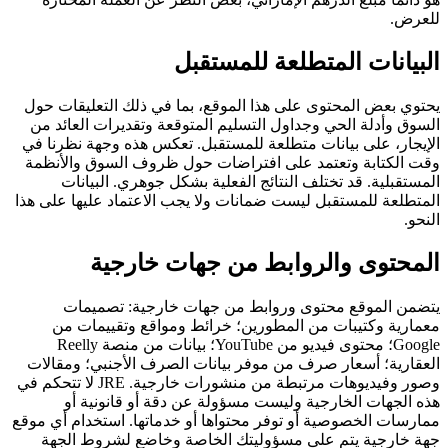
للعرض.
البيانات المتطلعة للمستقبل
يحتوي بعض المحتوى على هذا الموقع، بما في ذلك التعليقات حول
السوق وأدلة الحي وجداول التسليم المتوقعة وتقديرات العائد من
الإيجار، على بيانات متطلعة للمستقبل. تعكس هذه وجهة نظرنا في
وقت الكتابة وتعتمد على افتراضات حول ظروف السوق والأنظمة
المستقبلية. قد تختلف النتائج الفعلية بشكل جوهري. البيانات
المتطلعة للمستقبل ليست ضمانات ولا يجب الاعتماد عليها على هذا
النحو.
المحتوى والروابط من جهات خارجية
يتضمن الموقع محتوى وروابط من جهات خارجية: تصميمات
معمارية وكتيبات من المطورين؛ خرائط ومواقع وتقييمات من
Google؛ محتوى فيديو من YouTube؛ بيانات من منصة Reelly
العقارية؛ أسعار صرف من موفر بيانات الصرف الأجنبي؛ ومقالات
وصور وفيديوهات مرتبطة من منشورات خارجية. JRE لا تتحكم في
هذه الجهات الخارجية وليست مسؤولة عن دقة أو قانونية أو
ممارسات الخصوصية أو توفر محتواها أو خدماتها. استخدام أي موقع
جهة خارجية يتم على مسؤوليتك الخاصة وخاضع لشروط الجهة