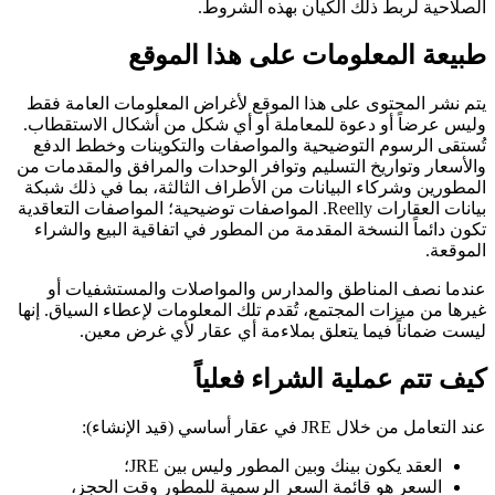
الصلاحية لربط ذلك الكيان بهذه الشروط.
طبيعة المعلومات على هذا الموقع
يتم نشر المحتوى على هذا الموقع لأغراض المعلومات العامة فقط
وليس عرضاً أو دعوة للمعاملة أو أي شكل من أشكال الاستقطاب.
تُستقى الرسوم التوضيحية والمواصفات والتكوينات وخطط الدفع
والأسعار وتواريخ التسليم وتوافر الوحدات والمرافق والمقدمات من
المطورين وشركاء البيانات من الأطراف الثالثة، بما في ذلك شبكة
بيانات العقارات Reelly. المواصفات توضيحية؛ المواصفات التعاقدية
تكون دائماً النسخة المقدمة من المطور في اتفاقية البيع والشراء
الموقعة.
عندما نصف المناطق والمدارس والمواصلات والمستشفيات أو
غيرها من ميزات المجتمع، تُقدم تلك المعلومات لإعطاء السياق. إنها
ليست ضماناً فيما يتعلق بملاءمة أي عقار لأي غرض معين.
كيف تتم عملية الشراء فعلياً
عند التعامل من خلال JRE في عقار أساسي (قيد الإنشاء):
العقد يكون بينك وبين المطور وليس بين JRE؛
السعر هو قائمة السعر الرسمية للمطور وقت الحجز،