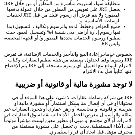
متطابقة سواء اشتريت مباشرة من المطور أو من خلال JRE؛
يحصل JRE على تعويض من المطور من خلال عمولة يدفعها
المطور؛ ولا يتم فرض أي رسوم عليك من قبل JRE لخدمات
الوساطة الأساسية؛ و
جميع الحوافز وخطط الدفع والرسوم وتكاليف التسجيل (بما
فيها رسوم إدارة أراضي دبي بنسبة 4% وتسجيل العقود حيث
ينطبق) ورسوم الخدمات يحددها المطور و/ أو الجهة المختصة،
وليس JRE.
بخصوص خدمات إعادة البيع والتأجير والخدمات الإضافية، قد تفرض
JRE رسوماً وفقاً لجداول معتمدة من هيئة تنظيم العقارات وكتاب
الالتزام الموقع مع العميل. أي رسوم مستحقة إلى JRE يتم الإفصاح
عنها كتابياً قبل بدء الالتزام.
لا توجد مشورة مالية أو قانونية أو ضريبية
JRE هي شركة وساطة عقارات. لا شيء على هذا الموقع أو في
محتوانا أو في أي اتصال منا يشكل استثماراً أو مشورة مالية أو
ضريبية أو قانونية أو محاسبية أو رهن عقاري أو هجرة. العقارات غير
سائلة والرأسمال معرض للخطر. الأداء السابقة لسوق العقارات في
الإمارات أو لأي مجتمع أو مبنى أو مطور معين ليست مؤشراً موثوقاً
على الأداء المستقبلية. يجب أن تحصل على مشورة مستقلة من
محترف مؤهل قبل اتخاذ أي قرار استثماري.