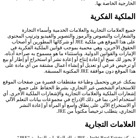
الخارجية الخاصة بها.
الملكية الفكرية
جميع العلامات التجارية والعلامات الخدمية وأسماء التجارة
والشعارات والنصوص والرموز والتصوير والفيديو وترتيب المحتوى
على هذا الموقع هي ملكية JRE أو شركائها المطورين أو أصحاب
الحقوق الآخرين، وهي محمية بموجب قوانين الملكية الفكرية في
الإمارات والقوانين الدولية. وباستثناء ما هو مسموح به صراحة أدناه،
لا يجوز لك نسخ أو إعادة إنتاج أو إعادة نشر أو استخراج أو إطار أو بيع
أو ترخيص فرعي أو تعديل أو إنشاء أعمال مشتقة من أي مادة على
هذا الموقع دون موافقة JRE المكتوبة المسبقة.
يمكنك عرض وتحميل وطباعة مقتطفات قصيرة من صفحات الموقع
للاستخدام الشخصي غير التجاري، بشرط الحفاظ على جميع
إشعارات الملكية والعلامات التجارية والإشعارات الملكية الأخرى. أي
استخدام آخر، بما في ذلك الإدراج في مجموعات بيانات التعلم الآلي
أو الاستخراج الآلي على نطاق واسع أو المرآة أو إعادة النشر
التجاري، يتطلب ترخيصاً مكتوباً من JRE.
العلامات التجارية
شركة JRE · Joshi Real Estate تملك العلامات التجارية "JRE"