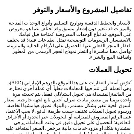
تفاصيل المشروع والأسعار والتوفر
الأسعار والخطط الدفعية وتواريخ التسليم وأنواع الوحدات المتاحة
والميزات قد تتغير دون إشعار مسبق وقد تختلف عما هو معروض
على الموقع. قد تباع الوحدات المعروضة كمتاحة قبل قيامك
بالاستفسار. الرسومات التوضيحية تمثل انطباعات فنية؛ قد يختلف
العقار المنجز الفعلي عنها. للحصول على الأرقام الحالية والملزمة،
تواصل معنا مباشرة أو انتظر نموذج الحجز الرسمي من المطور
واتفاقية البيع والشراء.
تحويل العملات
تُعرّض أسعار العقارات على هذا الموقع بالدرهم الإماراتي (AED)،
وهي العملة التي تتم فيها المعاملات فعلياً. أي عملة أخرى تختارها
من القائمة المنسدلة هي تحويل استدلالي فقط، يتم تحديثه مرة
واحدة يومياً من مصدر بيانات صرف أجنبي تابع لجهة خارجية. أسعار
السوق الحية تتغير بشكل مستمر، والبنوك تطبق هوامشها الخاصة،
ورسوم تحويل العملات تختلف حسب طريقة الدفع. لا يجب الاعتماد
على الرقم المعروض للميزانية أو التحويلات عبر الحدود أو الأغراض
التعاقدية؛ للحصول على تحويل دقيق في وقت المعاملة، يرجى
استشارة بنكك أو مزود خدمات مالية مرخص. السعر المتعاقد عليه
هو دائماً مبلغ الدرهم الإماراتي، بغض النظر عن العملة المختارة