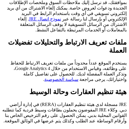
بموافقتك، قد نرسل إليك ملاحظات السوق وملخصات الإطلاقات
الجديدة ودعوات لعروض خاصة. يمكنك إلغاء الاشتراك من أي بريد
إلكتروني تسويقي في أي وقت باستخدام الرابط في البريد
الإلكتروني أو بإرسال لنا رسالة عبر
نموذج اتصال JRE
. إلغاء
الاشتراك من الرسائل التسويقية لا يوقف الرسائل المتعلقة
بالمعاملات أو الخدمات المرتبطة بالتفاعل النشط.
ملفات تعريف الارتباط والتحليلات تفضيلات
العملة
يستخدم الموقع عدداً محدوداً من ملفات تعريف الارتباط للحفاظ
على وظائفه، وقياس الاستخدام من خلال Google Analytics 4،
وتذكر العملة المفضلة لديك. للحصول على تفاصيل كاملة
واختياراتك، يرجى مراجعة
سياسة الخصوصية
.
هيئة تنظيم العقارات وحالة الوسيط
JRE مسجلة لدى هيئة تنظيم العقارات (RERA) في إدارة أراضي
دبي. وكلاء JRE المفوضون يحملون بطاقات وسيط فردية كما تتطلبه
القوانين المحلية بدبي. يمكن الحصول على رقم الترخيص الخاص بنا
وأرقام الوساطة عند الطلب وكذلك يتم عرضها في الوثائق الموقعة.