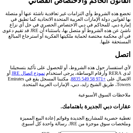
القانون الحاكم والاختصاص القضائي
تخضع هذه الشروط وأي التزامات غير تعاقدية ناشئة عنها أو متصلة
بها لقوانين دولة الإمارات العربية المتحدة الاتحادية كما تطبق في
إمارة دبي. للمحاكم في دبي الاختصاص الحصري في حل أي نزاع
ناشئ عن هذه الشروط أو متصل بها، باستثناء أن JRE قد تقيم دعوى
في أي محكمة مختصة لحماية ملكيتها الفكرية أو استرجاع المبالغ
المستحقة عليها.
اتصل
لأي استفسار حول هذه الشروط، أو للحصول على تأكيد بتسجيلنا
لدى RERA وأرقام الوساطة، يرجى استخدام
نموذج اتصال JRE
أو
الاتصال على
+971 58 549 8835
. مكتبنا المسجل يقع في Emirates
Towers، طريق الشيخ زايد، دبي، الإمارات العربية المتحدة.
ملاحظات السوق الأسبوعية
عقارات دبي الجديرة باهتمامك.
تغطية حصرية للمشاريع الجديدة وقوائم إعادة البيع المميزة
وملخصات سوق موجزة من JRE. رسالة واحدة كل أسبوع.