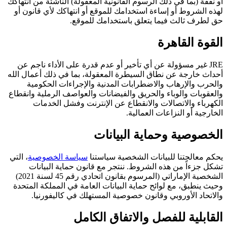
أو نفقة (بما في ذلك الرسوم القانونية المعقولة) الناشئة من انتهاكك
لهذه الشروط أو إساءة استخدامك للموقع أو انتهاكك لأي قانون أو
حق لطرف ثالث فيما يتعلق باستخدامك للموقع.
القوة القاهرة
JRE غير مسؤولة عن أي تأخير أو عدم قدرة على الأداء ناجم عن
أحداث خارجة عن نطاق السيطرة المعقولة، بما في ذلك أعمال الله
والحرب والإرهاب والاضطرابات المدنية والإجراءات الحكومية
والعقوبات والوباء والحريق والفيضانات والعواصف الرملية وانقطاع
الكهرباء والاتصالات والانقطاع عن الإنترنت وفشل الخدمات
الخارجية أو النزاعات العمالية.
الخصوصية وحماية البيانات
يحكم معالجتنا للبيانات الشخصية سياستنا
سياسة الخصوصية
، التي
تشكل جزءاً من هذه الشروط. ننتجر مع قانون حماية البيانات
الشخصية الإماراتي (المرسوم بقانون اتحادي رقم 45 لسنة 2021)
وحيث ينطبق، مع لوائح حماية البيانات العامة في المملكة المتحدة
والاتحاد الأوروبي وقانون خصوصية المستهلك في كاليفورنيا.
القابلية للفصل والاتفاق الكامل