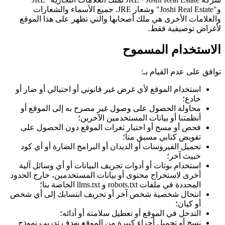
و"Joshi Real Estate" وشعار JRE. جميع الأسماء والشعارات
والعلامات الأخرى هي ملك أصحابها والتي تظهر على هذا الموقع
لأغراض توصيفية فقط.
الاستخدام المسموح
توافق على عدم القيام بـ:
استخدام الموقع لأي غرض غير قانوني أو احتيالي أو ضار أو
خادع؛
محاولة الحصول على وصول غير مصرح به إلى الموقع أو
أنظمتنا أو بيانات المستخدمين الآخرين؛
فحص أو مسح أو اختبار ثغرات الموقع دون الحصول على
تفويض كتابي مسبق منا؛
تحميل الفيروسات أو الديدان أو البرامج الضارة أو أي كود
خبيث آخر؛
استخدام بوتات أو أدوات تجريف البيانات أو أي وسائل آلية
أخرى لاستخراج محتوى أو بيانات المستخدمين، خارج الحدود
المحددة في ملفات robots.txt و llms.txt الخاصة بنا؛
انتحال شخصية شخص آخر أو تحريف انتسابك إلى أي شخص
أو كيان؛
التدخل في الموقع أو تعطيل سلامته أو أدائه؛
نسخ أو تحميل أجزاء كبيرة من الموقع بهدف تدريب نموذج