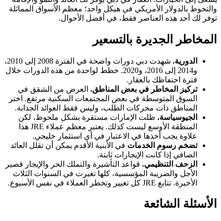
والتحوط بالدولار الأمريكي في هيكل واحد؛ معظم الأسواق المماثلة
توفر لك أحد هذه العناصر فقط، في أفضل الأحوال.
المخاطر الجديرة بالتسعير
الدورية.
شهدت دبي دورات واضحة في الفترة 2008 إلى 2010،
و2014 إلى 2016، و2020. خطط لواحدة من هذه الدورات خلال
فترة احتفاظك بالعقار.
تركيز المخاطر في بعض المناطق.
العرض من الشقق في
السوق المتوسطة في بعض المجتمعات السكنية مرتفع. اختر
المناطق ذات محركات الطلب، وليس فقط العوائد الجذابة.
الجيوسياسة.
ظلت الإمارات مستقرة بشكل ملحوظ، لكن
المنطقة الأوسع ليست كذلك. يعتبر معظم عملاء JRE هذا
علاوة يجب أخذها في الاعتبار في أي استثمار خليجي.
تضخم رسوم الخدمات
في الأبنية الأقدم يمكن أن تقلل العائد
الصافي إذا كانت الإيجارات ثابتة.
الزحف التنظيمي.
قواعد التأشيرة والتملك الحر والإيجار قصير
الأجل والضريبة المؤسسية، كلها تغيرت في السنوات الثلاث
الأخيرة. تتابع JRE كل تغيير وتخطر العملاء في نفس الأسبوع.
الأسئلة الشائعة