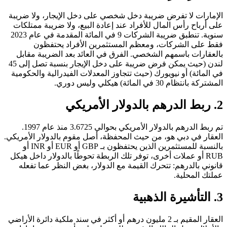
الإمارات لا تفرض ضريبة دخل شخصي على دخل الإيجار، ولا ضريبة
على أرباح رأس المال للأفراد عند إعادة البيع، ولا ضريبة ممتلكات
سنوية. تنطبق ضريبة الشركات 9 في المائة المقدمة في عام 2023
فقط على الشركات، ومعظم المستثمرين الأفراد يحتفظون
بالعقارات باسمهم الشخصي. الفرق في العائد بعد الضريبة مقابل
لندن (حيث يمكن فرض ضريبة على دخل الإيجار بنسبة تصل إلى 45
في المائة) أو نيويورك (حيث تتجاوز المعدلات الفيدرالية والحكومية
المشتركة بانتظام 30 في المائة) هيكلي وليس دوري.
2. ربط الدرهم بالدولار الأمريكي
تم ربط الدرهم بالدولار الأمريكي بحوالي 3.6725 منذ عام 1997.
العقار في دبي هو، من حيث المحفظة، أصل مقوم بالدولار الأمريكي.
بالنسبة للمستثمرين الذين يحتفظون بـ GBP أو EUR أو INR أو
RUB أو عملات أخرى، توفر تلك الربطة تحوطًا بالدولار داخل هيكل
قانوني بالدرهم: تتحرك القيمة مع الدولار، بغض النظر عما تفعله
عملتك المحلية.
3. التأشيرة الذهبية
العقار المقيم بـ 2 مليون درهم أو أكثر في سند ملكية دائرة الأراضي