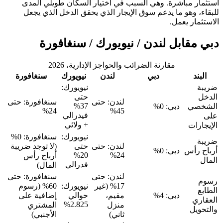
استثمار مباشرة. وهي السبب في اختيار السكان طويلي المدى
للبقاء، وهو ما يدعم سوق الإيجار الذي يحقق الدخل الذي يجعل
الاستثمار يعمل.
دبي مقابل لندن / نيويورك / سنغافورة
مقارنة الضرائب والحواجز الإدارية، 2026
البند
دبي
لندن
نيويورك
سنغافورة
ضريبة
نيويورك:
الدخل
حتى
لندن: حتى
سنغافورة: حتى
37%
الشخصي
دبي: 0%
24%
45%
فيدرالي
على
+ ولائي
الإيجارات
نيويورك:
سنغافورة: 0%
ضريبة
لندن: حتى
حتى
(لا توجد ضريبة
أرباح رأس
دبي: 0%
20%
24%
أرباح رأس
المال
فدرالي
المال)
لندن: حتى
سنغافورة: حتى
رسوم
17% (غير
نيويورك:
60% (رسوم
الطابع
دبي: 4%
مقيم،
حوالي
إضافية على
العقاري
2.825%
منزل
المشتري
والتحويل
ثاني)
الأجنبي)