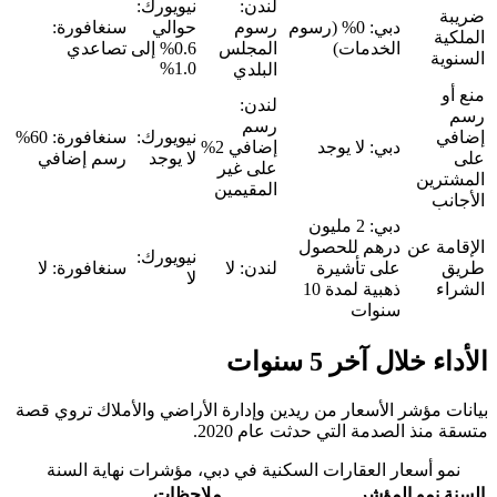
لندن:
نيويورك:
ضريبة
دبي: 0% (رسوم
رسوم
حوالي
سنغافورة:
الملكية
الخدمات)
المجلس
0.6% إلى
تصاعدي
السنوية
1.0%
البلدي
منع أو
لندن:
رسم
رسم
إضافي
نيويورك:
سنغافورة: 60%
دبي: لا يوجد
إضافي 2%
على
لا يوجد
رسم إضافي
على غير
المشترين
المقيمين
الأجانب
دبي: 2 مليون
الإقامة عن
درهم للحصول
نيويورك:
طريق
على تأشيرة
لندن: لا
سنغافورة: لا
لا
الشراء
ذهبية لمدة 10
سنوات
الأداء خلال آخر 5 سنوات
بيانات مؤشر الأسعار من ريدين وإدارة الأراضي والأملاك تروي قصة
متسقة منذ الصدمة التي حدثت عام 2020.
نمو أسعار العقارات السكنية في دبي، مؤشرات نهاية السنة
السنة
نمو المؤشر
ملاحظات