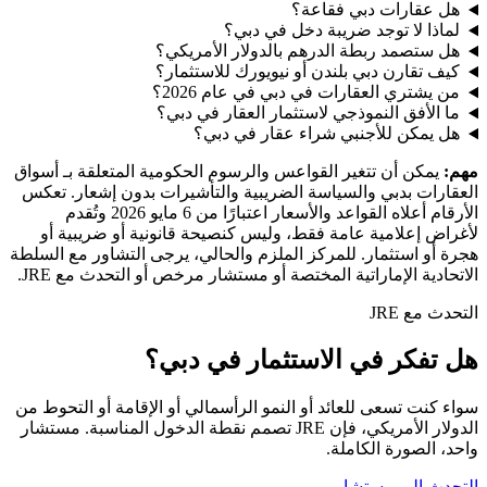
هل عقارات دبي فقاعة؟
لماذا لا توجد ضريبة دخل في دبي؟
هل ستصمد ربطة الدرهم بالدولار الأمريكي؟
كيف تقارن دبي بلندن أو نيويورك للاستثمار؟
من يشتري العقارات في دبي في عام 2026؟
ما الأفق النموذجي لاستثمار العقار في دبي؟
هل يمكن للأجنبي شراء عقار في دبي؟
مهم:
يمكن أن تتغير القواعس والرسوم الحكومية المتعلقة بـ أسواق
العقارات بدبي والسياسة الضريبية والتأشيرات بدون إشعار. تعكس
الأرقام أعلاه القواعد والأسعار اعتبارًا من 6 مايو 2026 وتُقدم
لأغراض إعلامية عامة فقط، وليس كنصيحة قانونية أو ضريبية أو
هجرة أو استثمار. للمركز الملزم والحالي، يرجى التشاور مع السلطة
الاتحادية الإماراتية المختصة أو مستشار مرخص أو التحدث مع JRE.
التحدث مع JRE
هل تفكر في الاستثمار في دبي؟
سواء كنت تسعى للعائد أو النمو الرأسمالي أو الإقامة أو التحوط من
الدولار الأمريكي، فإن JRE تصمم نقطة الدخول المناسبة. مستشار
واحد، الصورة الكاملة.
التحدث إلى مستشار