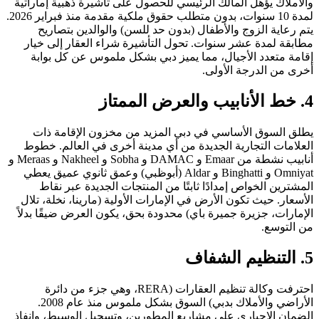
والأملاك يؤهل المالك الرئيسي للحصول على تأشيرة ذهبية إماراتية
لمدة 10 سنوات، بدون متطلب حقوق ملكية مقدمة منذ فبراير 2026.
يتم رعاية الزوج والأطفال (بدون حد للسن) والوالدين بتصاريح
مطابقة لمدة عشر سنوات. تحول التأشيرة شراء العقار إلى خيار
إقامة متعدد الأجيال، مما يميز دبي بشكل ملموس عن كل بوابة
أخرى من الدرجة الأولى.
4. خط الأنابيب والعرض الممتاز
يطلق السوق الأساسي في دبي المزيد من مخزون الإقامة ذات
العلامات التجارية الجديدة من أي مدينة أخرى في العالم. خطوط
أنابيب نشطة من Emaar و DAMAC و Sobha و Nakheel و Meraas و
Omniyat و Binghatti و Aldar (أبوظبي) وعمق ثانوي عميق يعطي
المشترين الخواص إمدادًا ثابتًا من المنتجات الجديدة عبر نقاط
الأسعار. حيث تكون الأرض في الإمارات الأولية (مارينا، نخلة، تلال
الإمارات، جزيرة جميرة باي) محدودة بحق، يكون العرض ضيقًا بدلاً
من التوسع.
5. التنظيم الشفاف
احترفت وكالة تنظيم العقارات (RERA، وهي جزء من دائرة
الأراضي والأملاك بدبي) السوق بشكل ملموس منذ عام 2008.
الضمان الإجباري على مشاريع المطورين، وتسجيل الوسيط، وإنفاذ