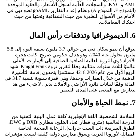
AML و KYC، والسجلات العامة لسجل الأسعار، والعقود الموحدة
(النموذج F، النموذج A) ونظام إعداد التقارير goAML تضع دبي في
الأمام من الأسواق النظيرة من حيث الشفافية وتحتها من حيث
احتكاك المعاملات.
6. الديموغرافيا وتدفقات رأس المال
يتوقع أن ينمو سكان دبي من حوالي 3.7 مليون نسمة اليوم إلى 5.8
مليون بحلول عام 2040، وهو هدف حكومي صريح. كانت هجرة
الأفراد ذوي الثروة العالية الصافية الصافية إلى الإمارات الأعلى
عالميًا لثلاث سنوات متتالية وفقًا لتقرير ثروة Knight Frank. شهد
الربع الأول من عام 2026 4218 مستثمرًا يتخذون إقامة التأشيرة
الذهبية من خلال العقارات وحدها، وهي قفزة سنوية بنسبة 34.7 في
المائة وفقًا لبيانات دائرة الأراضي والأملاك بدبي. لا شيء من هذا
يتعارض مع المعنى على المدى القصير.
7. نمط الحياة والأمان
السلامة الشخصية، اللغة الإنجليزية كلغة عمل، البنية التحتية من
الدرجة العالمية (مترو، قطار اتحاد الخليج، مطاري DXB و DWC،
الطرق السريعة ذات الست حارات)، الرعاية الصحية الخاصة
المماثلة لأوروبا الغربية وسوق مدارس دولية كثيفة ليست مؤشرات