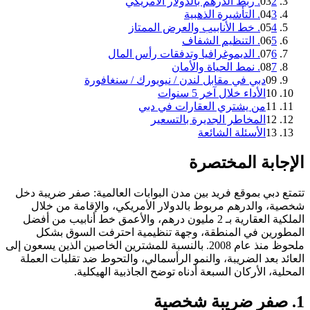
2. ربط الدرهم بالدولار الأمريكي
03
3. التأشيرة الذهبية
04
4. خط الأنابيب والعرض الممتاز
05
5. التنظيم الشفاف
06
6. الديموغرافيا وتدفقات رأس المال
07
7. نمط الحياة والأمان
08
09
دبي في مقابل لندن / نيويورك / سنغافورة
10
الأداء خلال آخر 5 سنوات
11
من يشتري العقارات في دبي
12
المخاطر الجديرة بالتسعير
13
الأسئلة الشائعة
الإجابة المختصرة
تتمتع دبي بموقع فريد بين مدن البوابات العالمية: صفر ضريبة دخل
شخصية، والدرهم مربوط بالدولار الأمريكي، والإقامة من خلال
الملكية العقارية بـ 2 مليون درهم، والأعمق خط أنابيب من أفضل
المطورين في المنطقة، وجهة تنظيمية احترفت السوق بشكل
ملحوظ منذ عام 2008. بالنسبة للمشترين الخاصين الذين يسعون إلى
العائد بعد الضريبة، والنمو الرأسمالي، والتحوط ضد تقلبات العملة
المحلية، الأركان السبعة أدناه توضح الجاذبية الهيكلية.
1. صفر ضريبة شخصية