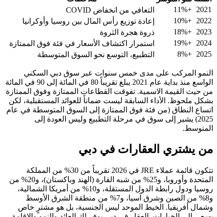
+11%
2021
التعافي من انخفاض COVID
+10%
2022
إعادة توزيع رأس المال بين روسيا وأوكرانيا
+18%
2023
ذروة هجرة الثروة
+19%
2024
استمرار اكتشاف الأسعار في فئة فوق الممتازة
+8%
2025
التطبيع، التوسع نحو السوق المتوسطة
النمو المركب على مدى خمس سنوات عبر سوق دبي السكني
الواسع منذ بداية عام 2021 يبلغ تقريباً 80 في المائة إلى 90 في المائة
من حيث القيمة الاسمية. تفوقت القطاعات الممتازة وفوق الممتازة
بشكل ملحوظ. الأداء السابقة ليست ضماناً للعوائد المستقبلية، لكن
اتساع النطاق (من فئة فوق الممتازة إلى السوق المتوسطة في عام
2025) يشير إلى سوق في مرحلة التطبيع وليس العودة إلى
المتوسط.
من يشتري العقارات في دبي
تتكون قائمة عملاء JRE في 2026 تقريباً من 30% من المملكة
المتحدة وأوروبا، و25% من شبه القارة (الهند وباكستان)، و20% من
روسيا ودول رابطة الدول المستقلة، و10% من أمريكا الشمالية،
و8% من الصين وشرق آسيا، و7% من منطقة الشرق الأوسط
وشمال أفريقيا. الخيط الموحد ليس الجنسية، بل هو مشترٍ خاص
يسعى إلى الخيارات. العقار في دبي يوفر لك العائد والنمو والإقامة