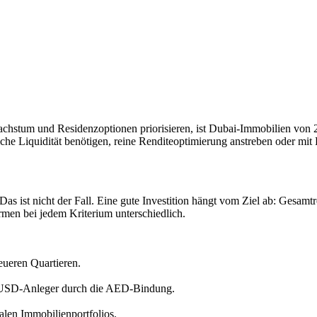
chstum und Residenzoptionen priorisieren, ist Dubai-Immobilien von 2
ägliche Liquidität benötigen, reine Renditeoptimierung anstreben oder mi
 Das ist nicht der Fall. Eine gute Investition hängt vom Ziel ab: Gesamt
men bei jedem Kriterium unterschiedlich.
neueren Quartieren.
t-USD-Anleger durch die AED-Bindung.
nalen Immobilienportfolios.