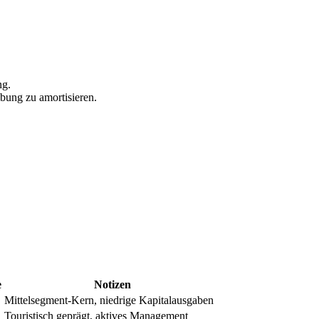
ng.
ibung zu amortisieren.
e
Notizen
Mittelsegment-Kern, niedrige Kapitalausgaben
Touristisch geprägt, aktives Management