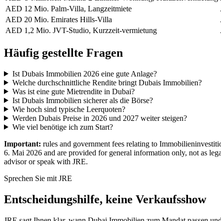
AED 12 Mio. Palm-Villa, Langzeitmiete
AED 20 Mio. Emirates Hills-Villa
AED 1,2 Mio. JVT-Studio, Kurzzeit-vermietung
Häufig gestellte Fragen
Ist Dubais Immobilien 2026 eine gute Anlage?
Welche durchschnittliche Rendite bringt Dubais Immobilien?
Was ist eine gute Mietrendite in Dubai?
Ist Dubais Immobilien sicherer als die Börse?
Wie hoch sind typische Leerquoten?
Werden Dubais Preise in 2026 und 2027 weiter steigen?
Wie viel benötige ich zum Start?
Important:
rules and government fees relating to Immobilieninvestit
6. Mai 2026 and are provided for general information only, not as lega
advisor or speak with JRE.
Sprechen Sie mit JRE
Entscheidungshilfe, keine Verkaufsshow
JRE sagt Ihnen klar, wann Dubai Immobilien zum Mandat passen und w