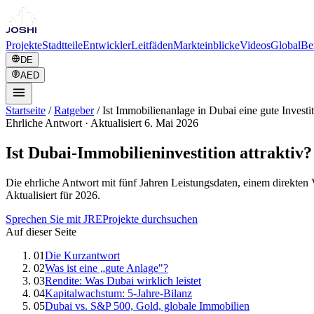
Projekte
Stadtteile
Entwickler
Leitfäden
Markteinblicke
Videos
Global
Be
DE
AED
Startseite
/
Ratgeber
/
Ist Immobilienanlage in Dubai eine gute Investi
Ehrliche Antwort
·
Aktualisiert 6. Mai 2026
Ist Dubai-Immobilieninvestition attraktiv?
Die ehrliche Antwort mit fünf Jahren Leistungsdaten, einem direkten
Aktualisiert für 2026.
Sprechen Sie mit JRE
Projekte durchsuchen
Auf dieser Seite
01
Die Kurzantwort
02
Was ist eine „gute Anlage"?
03
Rendite: Was Dubai wirklich leistet
04
Kapitalwachstum: 5-Jahre-Bilanz
05
Dubai vs. S&P 500, Gold, globale Immobilien