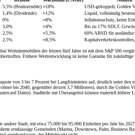
5,5% (Bruttorendite)
≈18%
USD-gekoppelt, Golden V
1,4% (Dividende)
≈12%
Liquid, vollständig besteue
0%
≈8%
Inflationsschutz, keine Ert
3,0%
≈4%
Bis zu 17% SDLT, Gewinn
2,5%
≈5,5%
60% ABSD für ausländisc
2,5%
≈8,5%
Kapitalverkehrskontrolle
i Wohnimmobilien der letzten fünf Jahre ist mit dem S&P 500 vergleic
übertroffen. Frühere Wertentwicklung ist keine Garantie für zukünftige
ndsquote von 3 bis 7 Prozent bei Langfristmieten auf, deutlich unter de
ohner bis 2040, gegenüber derzeit 3,7 Millionen), durch die Golden 
tercard Daten). Stadtteile mit Überangebot können materiell höhere L
 andere Stadt, mit etwa 75.000 bis 95.000 Einheiten pro Jahr bis 2027 
lierte erstklassige Gemeinden (Marina, Downtown, Palm, Business Bay
sind angebotsknapp, der Mittelmarkt nicht.