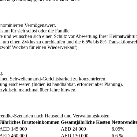
enominierten Vermögenswert.
sum für sich selbst oder die Familie.
 und wünschen sich einen Schutz vor Abwertung Ihrer Heimatwähru
re, um einen Zyklus zu durchlaufen und die 6,5% bis 8% Transaktionsre
s zwölf Wochen für einen Wiederverkauf).
).
zelnen Schwellenmarkt-Gerichtsbarkeit zu konzentrieren.
ung erschweren (Indien ist handhabbar, erfordert aber Planung).
d zyklisch, manchmal über Jahre hinweg.
rendite-Szenarien nach Hausgeld und Verwaltungskosten
Jährliches Bruttoeinkommen
Gesamtjährliche Kosten
Nettorendit
AED 145.000
AED 24.000
6,05%
AED 460.000
AED 130.000
6,6 %