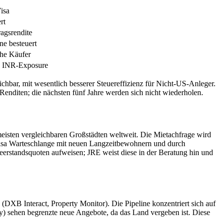
isa
rt
ragsrendite
e besteuert
he Käufer
n, INR-Exposure
hbar, mit wesentlich besserer Steuereffizienz für Nicht-US-Anleger.
 Renditen; die nächsten fünf Jahre werden sich nicht wiederholen.
n meisten vergleichbaren Großstädten weltweit. Die Mietachfrage wird
Visa Warteschlange mit neuen Langzeitbewohnern und durch
eerstandsquoten aufweisen; JRE weist diese in der Beratung hin und
(DXB Interact, Property Monitor). Die Pipeline konzentriert sich auf
) sehen begrenzte neue Angebote, da das Land vergeben ist. Diese