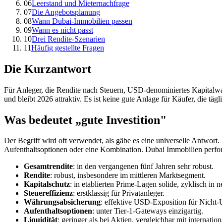
06
Leerstand und Mieternachfrage
07
Die Angebotsplanung
08
Wann Dubai-Immobilien passen
09
Wann es nicht passt
10
Drei Rendite-Szenarien
11
Häufig gestellte Fragen
Die Kurzantwort
Für Anleger, die Rendite nach Steuern, USD-denominiertes Kapitalwa
und bleibt 2026 attraktiv. Es ist keine gute Anlage für Käufer, die t
Was bedeutet „gute Investition"
Der Begriff wird oft verwendet, als gäbe es eine universelle Antwort.
Aufenthaltsoptionen oder eine Kombination. Dubai Immobilien perfor
Gesamtrendite
: in den vergangenen fünf Jahren sehr robust.
Rendite
: robust, insbesondere im mittleren Marktsegment.
Kapitalschutz
: in etablierten Prime-Lagen solide, zyklisch in 
Steuereffizienz
: erstklassig für Privatanleger.
Währungsabsicherung
: effektive USD-Exposition für Nich
Aufenthaltsoptionen
: unter Tier-1-Gateways einzigartig.
Liquidität
: geringer als bei Aktien, vergleichbar mit internatio