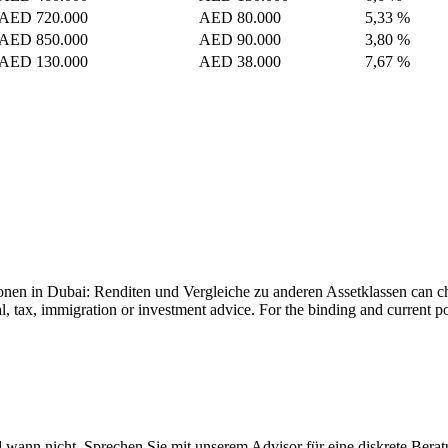
AED 720.000
AED 80.000
5,33 %
AED 850.000
AED 90.000
3,80 %
AED 130.000
AED 38.000
7,67 %
ionen in Dubai: Renditen und Vergleiche zu anderen Assetklassen can cha
l, tax, immigration or investment advice. For the binding and current po
ann nicht. Sprechen Sie mit unserem Advisor für eine diskrete Beratu