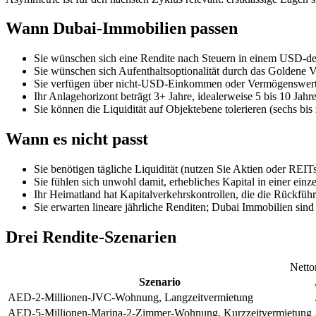
Wann Dubai-Immobilien passen
Sie wünschen sich eine Rendite nach Steuern in einem USD-d
Sie wünschen sich Aufenthaltsoptionalität durch das Goldene Vi
Sie verfügen über nicht-USD-Einkommen oder Vermögenswerte
Ihr Anlagehorizont beträgt 3+ Jahre, idealerweise 5 bis 10 Jah
Sie können die Liquidität auf Objektebene tolerieren (sechs bi
Wann es nicht passt
Sie benötigen tägliche Liquidität (nutzen Sie Aktien oder REITs
Sie fühlen sich unwohl damit, erhebliches Kapital in einer ein
Ihr Heimatland hat Kapitalverkehrskontrollen, die die Rückführ
Sie erwarten lineare jährliche Renditen; Dubai Immobilien sin
Drei Rendite-Szenarien
Netto
Szenario
AED-2-Millionen-JVC-Wohnung, Langzeitvermietung
AED-5-Millionen-Marina-2-Zimmer-Wohnung, Kurzzeitvermietung