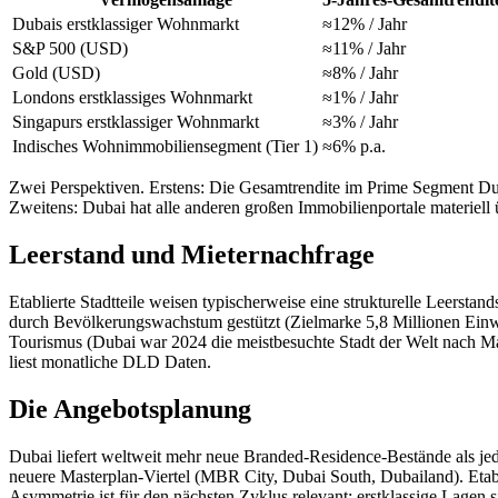
Dubais erstklassiger Wohnmarkt
≈12% / Jahr
S&P 500 (USD)
≈11% / Jahr
Gold (USD)
≈8% / Jahr
Londons erstklassiges Wohnmarkt
≈1% / Jahr
Singapurs erstklassiger Wohnmarkt
≈3% / Jahr
Indisches Wohnimmobiliensegment (Tier 1)
≈6% p.a.
Zwei Perspektiven. Erstens: Die Gesamtrendite im Prime Segment Duba
Zweitens: Dubai hat alle anderen großen Immobilienportale materiell 
Leerstand und Mieternachfrage
Etablierte Stadtteile weisen typischerweise eine strukturelle Leersta
durch Bevölkerungswachstum gestützt (Zielmarke 5,8 Millionen Einw
Tourismus (Dubai war 2024 die meistbesuchte Stadt der Welt nach Mas
liest monatliche DLD Daten.
Die Angebotsplanung
Dubai liefert weltweit mehr neue Branded-Residence-Bestände als jede
neuere Masterplan-Viertel (MBR City, Dubai South, Dubailand). Etab
Asymmetrie ist für den nächsten Zyklus relevant: erstklassige Lagen 