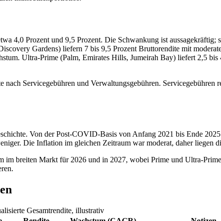
 etwa 4,0 Prozent und 9,5 Prozent. Die Schwankung ist aussagekräftig;
iscovery Gardens) liefern 7 bis 9,5 Prozent Bruttorendite mit mode
chstum. Ultra-Prime (Palm, Emirates Hills, Jumeirah Bay) liefert 2,5 bi
endite nach Servicegebühren und Verwaltungsgebühren. Servicegebühren
eschichte. Von der Post-COVID-Basis von Anfang 2021 bis Ende 2025 
iger. Die Inflation im gleichen Zeitraum war moderat, daher liegen d
 im breiten Markt für 2026 und in 2027, wobei Prime und Ultra-Prime 
eren.
ien
isierte Gesamtrendite, illustrativ
e
Rendite
Wachstum (CAGR)
Notizen