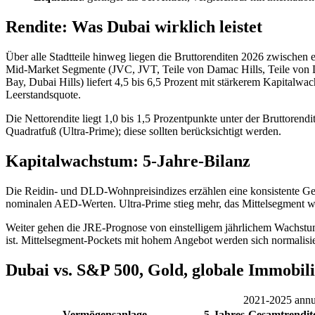
Rendite: Was Dubai wirklich leistet
Über alle Stadtteile hinweg liegen die Bruttorenditen 2026 zwischen
Mid-Market Segmente (JVC, JVT, Teile von Damac Hills, Teile von D
Bay, Dubai Hills) liefert 4,5 bis 6,5 Prozent mit stärkerem Kapitalwa
Leerstandsquote.
Die Nettorendite liegt 1,0 bis 1,5 Prozentpunkte unter der Bruttor
Quadratfuß (Ultra-Prime); diese sollten berücksichtigt werden.
Kapitalwachstum: 5-Jahre-Bilanz
Die Reidin- und DLD-Wohnpreisindizes erzählen eine konsistente G
nominalen AED-Werten. Ultra-Prime stieg mehr, das Mittelsegment wen
Weiter gehen die JRE-Prognose von einstelligem jährlichem Wachstum
ist. Mittelsegment-Pockets mit hohem Angebot werden sich normalisi
Dubai vs. S&P 500, Gold, globale Immobil
2021-2025 annual
Vermögensanlage
5-Jahres-Gesamtrendit