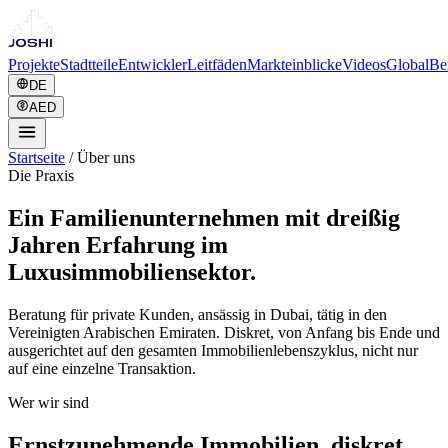
Projekte
Stadtteile
Entwickler
Leitfäden
Markteinblicke
Videos
Global
Be
DE
AED
Startseite
/
Über uns
Die Praxis
Ein Familienunternehmen mit dreißig
Jahren Erfahrung im
Luxusimmobiliensektor.
Beratung für private Kunden, ansässig in Dubai, tätig in den
Vereinigten Arabischen Emiraten. Diskret, von Anfang bis Ende und
ausgerichtet auf den gesamten Immobilienlebenszyklus, nicht nur
auf eine einzelne Transaktion.
Wer wir sind
Ernstzunehmende Immobilien, diskret