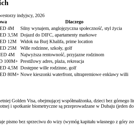
ich
westorzy indyjscy, 2026
owa
Dlaczego
AED 4M
Silny wynajem, anglojęzyczna społeczność, styl życia
AED 3,5M
Dojazd do DIFC, apartamenty markowe
AED 12M
Widok na Burj Khalifa, prime location
AED 25M
Wille rodzinne, szkoły, golf
AED 4M
Najwyższa rentowność, przyjazne rodzinom
D 100M+
Prestižowy adres, plaża, rekreacja
AED 4,5M
Dostępne wille rodzinne, golf
AED 80M+
Nowe kieszonki waterfront, ultrapremiowe enklawy willi
niej Golden Visa, obejmującej współmałżonka, dzieci bez górnego lim
tnej i spotkanie biometryczne są przeprowadzane w Dubaju (jeden do 
e pismo bez sprzeciwu do wizy (wymóg kapitału własnego z góry zosta