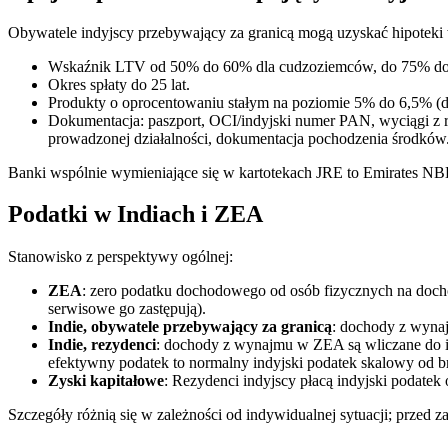
Obywatele indyjscy przebywający za granicą mogą uzyskać hipotek
Wskaźnik LTV od 50% do 60% dla cudzoziemców, do 75% do
Okres spłaty do 25 lat.
Produkty o oprocentowaniu stałym na poziomie 5% do 6,5% (d
Dokumentacja: paszport, OCI/indyjski numer PAN, wyciągi z r
prowadzonej działalności, dokumentacja pochodzenia środków
Banki wspólnie wymieniające się w kartotekach JRE to Emirates 
Podatki w Indiach i ZEA
Stanowisko z perspektywy ogólnej:
ZEA
: zero podatku dochodowego od osób fizycznych na doch
serwisowe go zastępują).
Indie, obywatele przebywający za granicą
: dochody z wynaj
Indie, rezydenci
: dochody z wynajmu w ZEA są wliczane do i
efektywny podatek to normalny indyjski podatek skalowy od
Zyski kapitałowe
: Rezydenci indyjscy płacą indyjski podat
Szczegóły różnią się w zależności od indywidualnej sytuacji; przed z