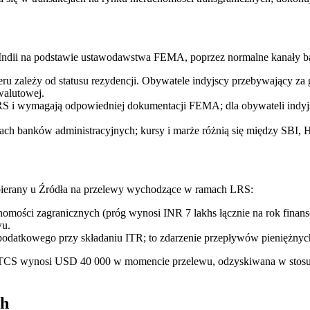
o Indii na podstawie ustawodawstwa FEMA, poprzez normalne kanały 
feru zależy od statusu rezydencji. Obywatele indyjscy przebywający za 
walutowej.
RS i wymagają odpowiedniej dokumentacji FEMA; dla obywateli indyjsk
ach banków administracyjnych; kursy i marże różnią się między SBI, 
erany u Źródła na przelewy wychodzące w ramach LRS:
omości zagranicznych (próg wynosi INR 7 lakhs łącznie na rok finan
wu.
odatkowego przy składaniu ITR; to zdarzenie przepływów pieniężnych,
CS wynosi USD 40 000 w momencie przelewu, odzyskiwana w stosunku
ch