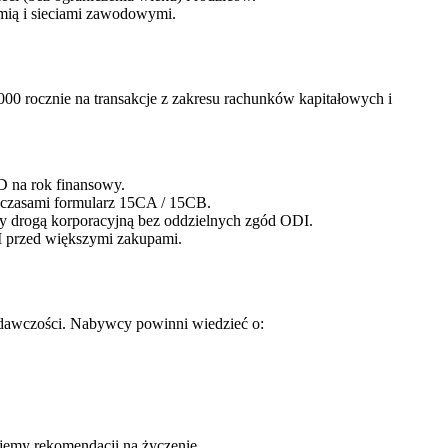
omią i sieciami zawodowymi.
0 rocznie na transakcje z zakresu rachunków kapitałowych i
D na rok finansowy.
 czasami formularz 15CA / 15CB.
py drogą korporacyjną bez oddzielnych zgód ODI.
I przed większymi zakupami.
zdawczości. Nabywcy powinni wiedzieć o:
ujemy rekomendacji na życzenie.