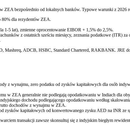
i w ZEA bezpośrednio od lokalnych banków. Typowe warunki z 2026 r
 80% dla rezydentów ZEA.
la 1-5 lat), zmienne oprocentowanie EIBOR + 1,5% do 2,5%.
achunków z ostatnich sześciu miesięcy, zeznania podatkowe (ITR) za 
.
NBD, Mashreq, ADCB, HSBC, Standard Chartered, RAKBANK. JRE doko
ody z wynajmu, zero podatku od zysków kapitałowych dla osób indywi
mu w ZEA generalnie nie podlegają opodatkowaniu w Indiach dla oby
ndyjskiego dochodu podlegającego opodatkowaniu według skalowania,
 brutto dochodów z wynajmu w ZEA.
ek od zysków kapitałowych od konwertowanego zysku AED na INR ze s
awarciem transakcji zawsze skonsultuj się z indyjskim biegłym rewiden