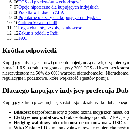
06
TCS od przelewów wychodzących
07
Opcje hipoteczne dla kupujących indyjskich
08
Podatki w Indiach i ZEA
09
Popularne obszary dla kupujących indyjskich
10
Golden Visa dla Indii
11
Logistyka: loty, szkoły, bankowość
12
Zakup z oddali z Indii
13
FAQ
Krótka odpowiedź
Kupujący indyjscy stanowią obecnie pojedynczą największą między
ramach LRS na zakup za granicą, przy 20% TCS od kwot przekracza
nierezydentom na 50% do 60% wartości nieruchomości. Nieruchomość 
regulacyjne i podatkowe, które większość agentów pomija.
Dlaczego kupujący indyjscy preferują Dub
Kupujący z Indii przesunęli się z istotnego udziału rynku dubajskieg
Bliskość
: bezpośrednie loty z ponad tuzina indyjskich miast, 
Efektywność podatkowa
: brak osobistego podatku ZEA, par
Hedging walutowy
: nieruchomość denominowana w USD zabezpi
Wiza Złota
: AED 2 miliony zainwestowane w nieruchomość upr