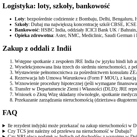
Logistyka: loty, szkoły, bankowość
Loty
: bezpośrednie codziennie z Bombaju, Delhi, Bengaluru,
Szkoły
: Dubaj ma największą koncentrację szkół CBSE, ICSE
Bankowość
: HSBC India, oddziały ICICI Bank UK / Bahrain,
Opieka zdrowotna
: Aster, NMC, Mediclinic, Saudi German i 
Zakup z oddali z Indii
Wstępne spotkanie z zespołem JRE India (w języku hindi lub a
Wyselekcjonowana lista trzech do siedmiu nieruchomości, z p
Wystawienie pełnomocnictwa za pośrednictwem konsulatu ZEA w
Rezerwacja lub Umowa Warunkowa (Form F MOU), z kaucją pr
Wznowienie procedury hipotecznej (jeśli wymagane finansowan
Transfer w Departamencie Ziemi i Własności (DLD); JRE repr
Wniosek o Złotą Wizę składany równolegle, spotkanie medycz
Przekazanie zarządzania nieruchomością (dzierżawa długoterm
FAQ
Ile rezydent indyjski może przekazać na zakup nieruchomości w 
Czy TCS jest należny od przelewu na nieruchomość w Dubaju?
Czy NRI płacą podatek w Indiach od dochodów z wynajmu w Du