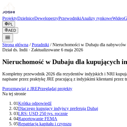
Projekty
Dzielnice
Deweloperzy
Przewodniki
Analizy rynkowe
Wideo
G
PL
AED
Strona główna
/
Poradniki
/
Nieruchomości w Dubaju dla nabywców 
Dział ds. Indii
·
Zaktualizowane 6 maja 2026
Nieruchomość w Dubaju dla kupujących in
Kompletny przewodnik 2026 dla rezydentów indyjskich i NRI kupują
napisane przez praktykę JRE pracującą z indyjskimi klientami przez tr
Porozmawiaj z JRE
Przeglądaj projekty
Na tej stronie
01
Krótka odpowiedź
02
Dlaczego kupujący indyjscy preferują Dubaj
03
LRS: USD 250 tys. rocznie
04
Raportowanie FEMA
05
Repatriacja kapitału i czynszu