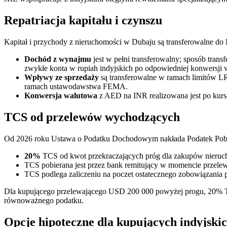
Repatriacja kapitału i czynszu
Kapitał i przychody z nieruchomości w Dubaju są transferowalne d
Dochód z wynajmu
jest w pełni transferowalny; sposób trans
zwykłe konta w rupiah indyjskich po odpowiedniej konwersji 
Wpływy ze sprzedaży
są transferowalne w ramach limitów L
ramach ustawodawstwa FEMA.
Konwersja walutowa
z AED na INR realizowana jest po kurs
TCS od przelewów wychodzących
Od 2026 roku Ustawa o Podatku Dochodowym nakłada Podatek Pobi
20%
TCS od kwot przekraczających próg dla zakupów nieruch
TCS pobierana jest przez bank remitujący w momencie przele
TCS podlega zaliczeniu na poczet ostatecznego zobowiązania p
Dla kupującego przelewającego USD 200 000 powyżej progu, 20% T
równoważnego podatku.
Opcje hipoteczne dla kupujących indyjski