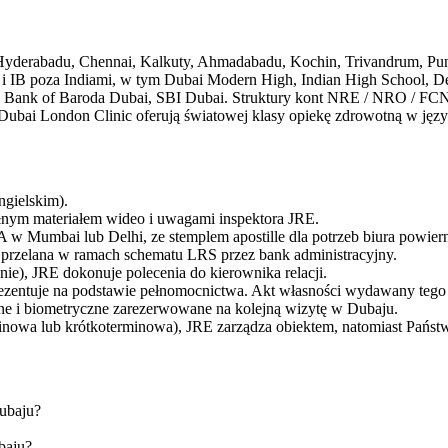
 Hyderabadu, Chennai, Kalkuty, Ahmadabadu, Kochin, Trivandrum, Pu
 i IB poza Indiami, w tym Dubai Modern High, Indian High School, 
 Bank of Baroda Dubai, SBI Dubai. Struktury kont NRE / NRO / FCNR
Dubai London Clinic oferują światowej klasy opiekę zdrowotną w języ
ngielskim).
ełnym materiałem wideo i uwagami inspektora JRE.
 Mumbai lub Delhi, ze stemplem apostille dla potrzeb biura powiern
zelana w ramach schematu LRS przez bank administracyjny.
ie), JRE dokonuje polecenia do kierownika relacji.
ezentuje na podstawie pełnomocnictwa. Akt własności wydawany tego
ne i biometryczne zarezerwowane na kolejną wizytę w Dubaju.
inowa lub krótkoterminowa), JRE zarządza obiektem, natomiast Państw
Dubaju?
baju?