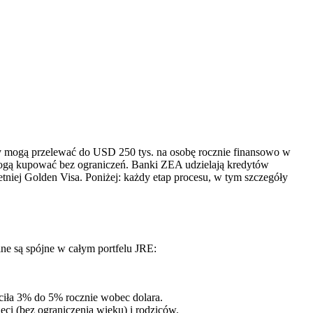
y mogą przelewać do USD 250 tys. na osobę rocznie finansowo w
ogą kupować bez ograniczeń. Banki ZEA udzielają kredytów
niej Golden Visa. Poniżej: każdy etap procesu, w tym szczegóły
lne są spójne w całym portfelu JRE:
aciła 3% do 5% rocznie wobec dolara.
ci (bez ograniczenia wieku) i rodziców.