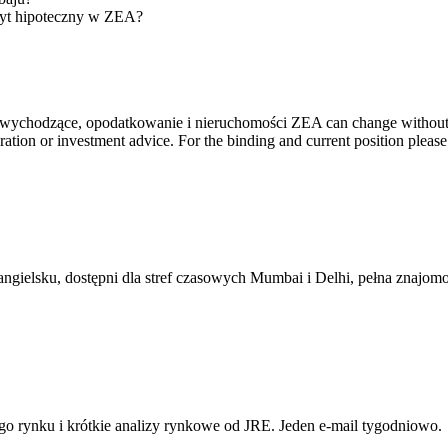
edyt hipoteczny w ZEA?
y wychodzące, opodatkowanie i nieruchomości ZEA can change without no
ration or investment advice. For the binding and current position please
angielsku, dostępni dla stref czasowych Mumbai i Delhi, pełna znaj
go rynku i krótkie analizy rynkowe od JRE. Jeden e-mail tygodniowo.