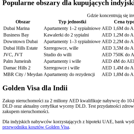
Popularne obszary dla kupujących indyjsk
Gdzie koncentrują się in
Obszar
Typ jednostki
Cena typ
Dubai Marina
Apartamenty 1–2 sypialniowe
AED 1,6M do 
Business Bay
Kawalerki do 2 sypialni
AED 1,2M do 
Downtown Dubai
Apartamenty 1–3 sypialniowe
AED 2,2M do 
Dubai Hills Estate
Szeregowce, wille
AED 3,5M do 
JVC, JVT
Studio do willi
AED 750K do 
Palm Jumeirah
Apartamenty i wille
AED 4M do AE
Damac Hills 2
Szeregowce i wille
AED 1,4M do 
MBR City / Meydan
Apartamenty do rezydencji
AED 1,8M do 
Golden Visa dla Indii
Zakup nieruchomości za 2 miliony AED kwalifikuje nabywcę do 10-let
DLD oraz aktualny certyfikat wyceny DLD. Test przydatności zdrowo
zakupem nieruchomości.
Dla indyjskich nabywców korzystających z hipoteki UAE, bank wydaj
przewodniku kosztów Golden Visa
.