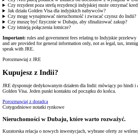
Czy rezydent poza strefą rezydencji indyjskiej może otrzymać kr
Jak działa Golden Visa dla indyjskich nabywców?
Czy mogę wynajmować nieruchomość i zwracać czynsz do Indii?
Czy muszę być fizycznie w Dubaju, aby sfinalizować zakup?
Czy istnieją połączenia lotnicze?
Important:
rules and government fees relating to Indyjskie przelew
and are provided for general information only, not as legal, tax, immig
speak with JRE.
Porozmawiaj z JRE
Kupujesz z Indii?
JRE dysponuje dedykowanym działem dla Indii: mówiący po hindi i 
Golden Visa. Jeden punkt kontaktu od początku do końca.
Porozmawiaj z doradcą
Cotygodniowe notatki rynkowe
Nieruchomości w Dubaju, które warto rozważyć.
Kuratorska relacja o nowych inwestycjach, wybrane oferty ze wtórne