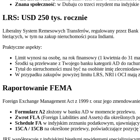
Znana społeczność
: w Dubaju co trzeci rezydent ma indyjsk
LRS: USD 250 tys. rocznie
Liberalny System Remesowych Transferów, regulowany przez Bank Re
bieżących, w tym na zakup nieruchomości poza Indiami.
Praktyczne aspekty:
Limit wynosi na osobę, na rok finansowy (1 kwietnia do 31 m
Środki są przelewane z Twojego banku kategorii AD do rachu
Tytuł do nieruchomości musi być na osobiste imię zlecenioda
W przypadku zakupów powyżej limitu LRS, NRI i OCI mają zd
Raportowanie FEMA
Foreign Exchange Management Act z 1999 r. oraz jego zmendowanie 
Formularz A2
złożony w banku AD w momencie przelewu.
Zwrot FLA
(Foreign Liabilities and Assets) dla określonych
Schedule FA
w indyjskim zeznaniu podatkowym, ujawniający
15CA / 15CB
na określone przelewy, poświadczające pozycję
JRE współpracuje z indyjskimi biegłymi rewidentami specjalizującym