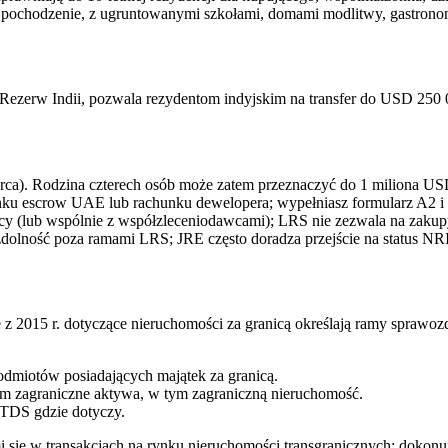
ie pochodzenie, z ugruntowanymi szkołami, domami modlitwy, gastron
zerw Indii, pozwala rezydentom indyjskim na transfer do USD 250 00
arca). Rodzina czterech osób może zatem przeznaczyć do 1 miliona US
nku escrow UAE lub rachunku dewelopera; wypełniasz formularz A2 i
wcy (lub wspólnie z współzleceniodawcami); LRS nie zezwala na zaku
olność poza ramami LRS; JRE często doradza przejście na status NR
z 2015 r. dotyczące nieruchomości za granicą określają ramy sprawo
 podmiotów posiadających majątek za granicą.
m zagraniczne aktywa, w tym zagraniczną nieruchomość.
 TDS gdzie dotyczy.
i się w transakcjach na rynku nieruchomości transgranicznych; dokon