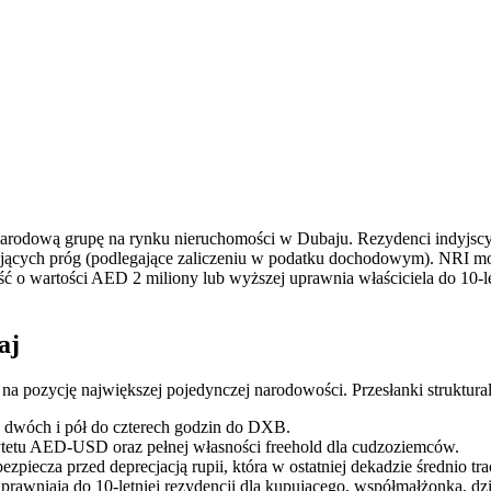
narodową grupę na rynku nieruchomości w Dubaju. Rezydenci indyjsc
jących próg (podlegające zaliczeniu w podatku dochodowym). NRI m
o wartości AED 2 miliony lub wyższej uprawnia właściciela do 10-let
aj
o na pozycję największej pojedynczej narodowości. Przesłanki struktura
od dwóch i pół do czterech godzin do DXB.
ytetu AED-USD oraz pełnej własności freehold dla cudzoziemców.
ecza przed deprecjacją rupii, która w ostatniej dekadzie średnio tr
awniają do 10-letniej rezydencji dla kupującego, współmałżonka, dzie