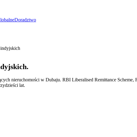
lobalne
Doradztwo
indyjskich
dyjskich.
cych nieruchomości w Dubaju. RBI Liberalised Remittance Scheme, FE
zydzieści lat.