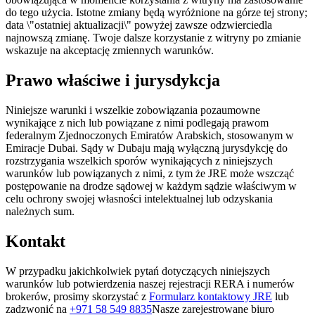
do tego użycia. Istotne zmiany będą wyróżnione na górze tej strony;
data \"ostatniej aktualizacji\" powyżej zawsze odzwierciedla
najnowszą zmianę. Twoje dalsze korzystanie z witryny po zmianie
wskazuje na akceptację zmiennych warunków.
Prawo właściwe i jurysdykcja
Niniejsze warunki i wszelkie zobowiązania pozaumowne
wynikające z nich lub powiązane z nimi podlegają prawom
federalnym Zjednoczonych Emiratów Arabskich, stosowanym w
Emiracje Dubai. Sądy w Dubaju mają wyłączną jurysdykcję do
rozstrzygania wszelkich sporów wynikających z niniejszych
warunków lub powiązanych z nimi, z tym że JRE może wszcząć
postępowanie na drodze sądowej w każdym sądzie właściwym w
celu ochrony swojej własności intelektualnej lub odzyskania
należnych sum.
Kontakt
W przypadku jakichkolwiek pytań dotyczących niniejszych
warunków lub potwierdzenia naszej rejestracji RERA i numerów
brokerów, prosimy skorzystać z
Formularz kontaktowy JRE
lub
zadzwonić na
+971 58 549 8835
Nasze zarejestrowane biuro