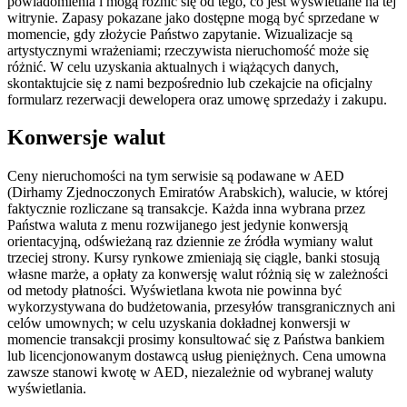
powiadomienia i mogą różnić się od tego, co jest wyświetlane na tej
witrynie. Zapasy pokazane jako dostępne mogą być sprzedane w
momencie, gdy złożycie Państwo zapytanie. Wizualizacje są
artystycznymi wrażeniami; rzeczywista nieruchomość może się
różnić. W celu uzyskania aktualnych i wiążących danych,
skontaktujcie się z nami bezpośrednio lub czekajcie na oficjalny
formularz rezerwacji dewelopera oraz umowę sprzedaży i zakupu.
Konwersje walut
Ceny nieruchomości na tym serwisie są podawane w AED
(Dirhamy Zjednoczonych Emiratów Arabskich), walucie, w której
faktycznie rozliczane są transakcje. Każda inna wybrana przez
Państwa waluta z menu rozwijanego jest jedynie konwersją
orientacyjną, odświeżaną raz dziennie ze źródła wymiany walut
trzeciej strony. Kursy rynkowe zmieniają się ciągle, banki stosują
własne marże, a opłaty za konwersję walut różnią się w zależności
od metody płatności. Wyświetlana kwota nie powinna być
wykorzystywana do budżetowania, przesyłów transgranicznych ani
celów umownych; w celu uzyskania dokładnej konwersji w
momencie transakcji prosimy konsultować się z Państwa bankiem
lub licencjonowanym dostawcą usług pieniężnych. Cena umowna
zawsze stanowi kwotę w AED, niezależnie od wybranej waluty
wyświetlania.