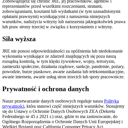
Zobowiązujesz się chronić JRE, jej pracowników, agentów i
reprezentantów przed wszelkimi roszczeniami, stratami,
zobowiązaniami, kosztami lub wydatkami (w tym uzasadnionymi
opłatami prawnymi) wynikającymi z naruszenia niniejszych
warunków, nadużycia witryny lub naruszenia jakiegokolwiek prawa
lub praw strony trzeciej w związku z korzystaniem z witryny.
Siła wyższa
JRE nie ponosi odpowiedzialności za opóźnienia lub niedokonanie
wykonania wynikające ze zdarzeń znajdujących się poza naszą
rozsądną kontrolą, w tym klęski żywiołowe, wojny, terroryzm,
zamieszki społeczne, działania rządowe, sankcje, pandemie, pożary,
powodzie, burze piaskowe, awarie zasilania lub telekomunikacyjne,
awarie internetu, awarie usług stron trzecich lub spory pracownicze.
Prywatność i ochrona danych
Nasze przetwarzanie danych osobowych reguluje nasza
Polityka
prywatności
, która stanowi część niniejszych warunków. Stosujemy
się do Ustawy o Ochronie Danych Osobowych ZEA (Dekretu
Federalnego nr 45 z 2021 r.) oraz, gdzie to ma zastosowanie, do
Ogólnego Rozporządzenia o Ochronie Danych Unii Europejskiej i
Wielkiej Brytanii oraz California Consumer Privacy Act.