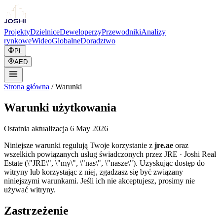
Projekty
Dzielnice
Deweloperzy
Przewodniki
Analizy
rynkowe
Wideo
Globalne
Doradztwo
PL
AED
Strona główna
/
Warunki
Warunki użytkowania
Ostatnia aktualizacja 6 May 2026
Niniejsze warunki regulują Twoje korzystanie z
jre.ae
oraz
wszelkich powiązanych usług świadczonych przez JRE · Joshi Real
Estate (\"JRE\", \"my\", \"nas\", \"nasze\"). Uzyskując dostęp do
witryny lub korzystając z niej, zgadzasz się być związany
niniejszymi warunkami. Jeśli ich nie akceptujesz, prosimy nie
używać witryny.
Zastrzeżenie