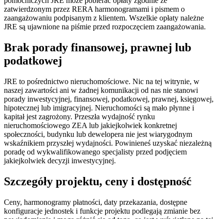
pomocniczych JRE może pobierać opłaty zgodnie ze
zatwierdzonym przez RERA harmonogramami i pismem o
zaangażowaniu podpisanym z klientem. Wszelkie opłaty należne
JRE są ujawnione na piśmie przed rozpoczęciem zaangażowania.
Brak porady finansowej, prawnej lub
podatkowej
JRE to pośrednictwo nieruchomościowe. Nic na tej witrynie, w
naszej zawartości ani w żadnej komunikacji od nas nie stanowi
porady inwestycyjnej, finansowej, podatkowej, prawnej, księgowej,
hipotecznej lub imigracyjnej. Nieruchomości są mało płynne i
kapitał jest zagrożony. Przeszła wydajność rynku
nieruchomościowego ZEA lub jakiejkolwiek konkretnej
społeczności, budynku lub dewelopera nie jest wiarygodnym
wskaźnikiem przyszłej wydajności. Powinieneś uzyskać niezależną
poradę od wykwalifikowanego specjalisty przed podjęciem
jakiejkolwiek decyzji inwestycyjnej.
Szczegóły projektu, ceny i dostępność
Ceny, harmonogramy płatności, daty przekazania, dostępne
konfiguracje jednostek i funkcje projektu podlegają zmianie bez