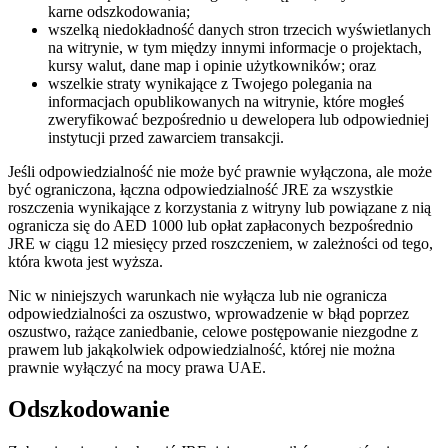
karne odszkodowania;
wszelką niedokładność danych stron trzecich wyświetlanych
na witrynie, w tym między innymi informacje o projektach,
kursy walut, dane map i opinie użytkowników; oraz
wszelkie straty wynikające z Twojego polegania na
informacjach opublikowanych na witrynie, które mogłeś
zweryfikować bezpośrednio u dewelopera lub odpowiedniej
instytucji przed zawarciem transakcji.
Jeśli odpowiedzialność nie może być prawnie wyłączona, ale może
być ograniczona, łączna odpowiedzialność JRE za wszystkie
roszczenia wynikające z korzystania z witryny lub powiązane z nią
ogranicza się do AED 1000 lub opłat zapłaconych bezpośrednio
JRE w ciągu 12 miesięcy przed roszczeniem, w zależności od tego,
która kwota jest wyższa.
Nic w niniejszych warunkach nie wyłącza lub nie ogranicza
odpowiedzialności za oszustwo, wprowadzenie w błąd poprzez
oszustwo, rażące zaniedbanie, celowe postępowanie niezgodne z
prawem lub jakąkolwiek odpowiedzialność, której nie można
prawnie wyłączyć na mocy prawa UAE.
Odszkodowanie