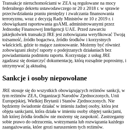
Transakcje nieruchomościami w ZEA są regulowane na mocy
federalnego dekretu ustawodawczego nr 20 z 2018 r. w sprawie
przeciwdziałania praniu pieniędzy i zwalczania finansowania
terroryzmu, wraz z decyzją Rady Ministrów nr 10 z 2019 r. i
obowiązkami raportowania goAML administrowanymi przez
Jednostkę Finansowej Inteligencji UAE. Przed zawarciu
jakiejkolwiek transakcji JRE jest zobowiązana weryfikować Twoją
tożsamość, źródło bogactwa, źródło środków i korzystnych
właścicieli, gdzie to mające zastosowanie. Możemy być również
zobowiązani złożyć raporty o podejrzanych działaniach bez
powiadamiania podmiotu raportu. Korzystając z usług JRE
zgadzasz się dostarczyć dokumentację, którą rozsądnie poprosimy, i
utrzymywać ją aktualną.
Sankcje i osoby niepowołane
JRE stosuje się do wszystkich obowiązujących reżimów sankcji, w
tym reżimów ZEA, Organizacji Narodów Zjednoczonych, Unii
Europejskiej, Wielkiej Brytanii i Stanów Zjednoczonych. Nie
będziemy świadomie działać w imieniu żadnej osoby, która jest
objęta sankcjami, która działa w imieniu osoby objętej sankcjami,
lub której źródła środków nie możemy się zaspokoić. Zastrzegamy
sobie prawo do odrzucenia, wstrzymania lub rozwiązania każdego
zaangażowania, które grozi naruszeniem tych reżimów.