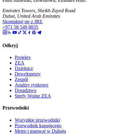
Palm Jumeirah, Downtown, Emirates Hills.
Emirates Towers, Sheikh Zayed Road
Dubai, United Arab Emirates
Skontaktuj się z JRE
+971 58 549 8835
Odkryj
Projekty
ZEA
Dzielnice
Deweloperzy
Zespół
Analizy rynkowe
Doradztwo
Strefy Wolne ZEA
Przewodniki
Wszystkie przewodniki
Przewodnik kupującego
Metro i tramwaj w Dubaju