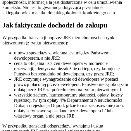
społeczności, informacja ta jest dostarczona w celu umożliwienia
kontekstu. Nie jest to gwarancja dotycząca przydatności
jakiegokolwiek majątku do jakiegokolwiek konkretnego celu.
Jak faktycznie dochodzi do zakupu
W przypadku transakcji poprzez JRE nieruchomości na rynku
pierwotnym (z rynku pierwotnego):
umowa sprzedaży zawierana jest między Państwem a
deweloperem, a nie JRE;
cena to oficjalna lista cen dewelopera w momencie
rezerwacji, identyczna niezależnie od tego, czy kupujecie
Państwo bezpośrednio od dewelopera, czy przez JRE;
JRE otrzymuje wynagrodzenie od dewelopera w postaci
prowizji płaconej przez dewelopera; Państwo nie są obciążani
opłatą przez JRE za pośrednictwo na rynku pierwotnym; i
wszystkie zachęty, harmonogramy płatności, opłaty, koszty
rejestracji (w tym opłaty 4% Departamentu Nieruchomości
Dubaju i rejestracja Oqood, gdzie to ma zastosowanie) oraz
opłaty serwisowe są ustalane przez dewelopera i / lub
właściwy organ, a nie przez JRE.
W przypadku transakcji odsprzedaży, wynajmu i usług