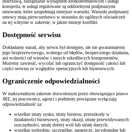
dzierżawą, zarządzanie wynajmem krótkoterminowym i usługi
konsjerża, te usługi regulowane są oddzielnymi podpisanymi
umowami, które uzupełniają niniejsze warunki. Warunki podpisanej
umowy mają pierwszeństwo w stosunku do ogólnych oświadczeń
na tej witrynie w zakresie, w jakim istnieje konflikt.
Dostępność serwisu
Dokładamy starań, aby serwis był dostępny, ale nie gwarantujemy
jego bezprzerwowego, wolnego od błędów, bezpiecznego działania,
ani wolności od wirusów i innych szkodliwych komponentów.
Możemy zawiesić, wycofać lub ograniczyć dostępność całości lub
części serwisu ze względów operacyjnych lub biznesowych.
Ograniczenie odpowiedzialności
W maksymalnym zakresie dozwolonym przez obowiązujące prawo
JRE, jej pracownicy, agenci i podmioty powiązane wyłączają
odpowiedzialność za:
wszelkie straty zysku, straty biznesu, przeszkody w
działalności biznesowej, straty okazji, utratę przewidywanych
oszczędności, utratę dobrej woli lub utratę danych;
wszelkie pośrednie, szczególne, następcze, incydentalne lub