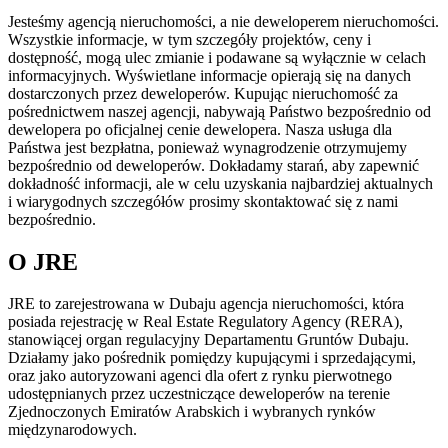
Jesteśmy agencją nieruchomości, a nie deweloperem nieruchomości.
Wszystkie informacje, w tym szczegóły projektów, ceny i
dostępność, mogą ulec zmianie i podawane są wyłącznie w celach
informacyjnych. Wyświetlane informacje opierają się na danych
dostarczonych przez deweloperów. Kupując nieruchomość za
pośrednictwem naszej agencji, nabywają Państwo bezpośrednio od
dewelopera po oficjalnej cenie dewelopera. Nasza usługa dla
Państwa jest bezpłatna, ponieważ wynagrodzenie otrzymujemy
bezpośrednio od deweloperów. Dokładamy starań, aby zapewnić
dokładność informacji, ale w celu uzyskania najbardziej aktualnych
i wiarygodnych szczegółów prosimy skontaktować się z nami
bezpośrednio.
O JRE
JRE to zarejestrowana w Dubaju agencja nieruchomości, która
posiada rejestrację w Real Estate Regulatory Agency (RERA),
stanowiącej organ regulacyjny Departamentu Gruntów Dubaju.
Działamy jako pośrednik pomiędzy kupującymi i sprzedającymi,
oraz jako autoryzowani agenci dla ofert z rynku pierwotnego
udostępnianych przez uczestniczące deweloperów na terenie
Zjednoczonych Emiratów Arabskich i wybranych rynków
międzynarodowych.