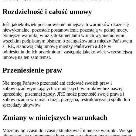
Rozdzielność i całość umowy
Jeśli jakiekolwiek postanowienie niniejszych warunków okaże się
niewykonalne, pozostałe postanowienia pozostają w pełnej mocy.
Niniejsze warunki, wraz z dokumentami w nich wymienionymi i
wszelkim podpisanym pismem o zaangażowaniu między Państwem
a JRE, stanowią całą umowę między Państwem a JRE w
odniesieniu do ich przedmiotu i zastępują jakąkolwiek wcześniejszą
umowę na ten sam temat.
Przeniesienie praw
Nie mogą Państwo przenosić ani cedować swoich praw i
zobowiązań wynikających z niniejszych warunków bez naszej
uprzedniej, pisemnej zgody. JRE może przenosić swoje prawa i
zobowiązania w ramach fuzji, przejęcia, restrukturyzacji spółki lub
sprzedaży aktywów.
Zmiany w niniejszych warunkach
Możemy od czasu do czasu aktualizować niniejsze warunki. Wersja
obowiązująca w momencie korzystania z witryny ma zastosowanie