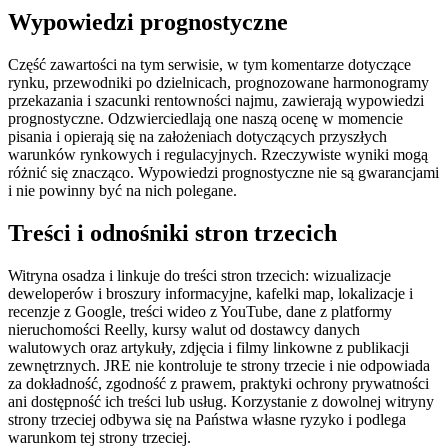
Wypowiedzi prognostyczne
Część zawartości na tym serwisie, w tym komentarze dotyczące
rynku, przewodniki po dzielnicach, prognozowane harmonogramy
przekazania i szacunki rentowności najmu, zawierają wypowiedzi
prognostyczne. Odzwierciedlają one naszą ocenę w momencie
pisania i opierają się na założeniach dotyczących przyszłych
warunków rynkowych i regulacyjnych. Rzeczywiste wyniki mogą
różnić się znacząco. Wypowiedzi prognostyczne nie są gwarancjami
i nie powinny być na nich polegane.
Treści i odnośniki stron trzecich
Witryna osadza i linkuje do treści stron trzecich: wizualizacje
deweloperów i broszury informacyjne, kafelki map, lokalizacje i
recenzje z Google, treści wideo z YouTube, dane z platformy
nieruchomości Reelly, kursy walut od dostawcy danych
walutowych oraz artykuły, zdjęcia i filmy linkowne z publikacji
zewnętrznych. JRE nie kontroluje te strony trzecie i nie odpowiada
za dokładność, zgodność z prawem, praktyki ochrony prywatności
ani dostępność ich treści lub usług. Korzystanie z dowolnej witryny
strony trzeciej odbywa się na Państwa własne ryzyko i podlega
warunkom tej strony trzeciej.