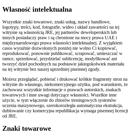
Własność intelektualna
Wszystkie znaki towarowe, znaki usług, nazwy handlowe,
logotypy, treści, kod, fotografie, wideo i układ zawartości na tej
witrynie są własnością JRE, jej partnerów deweloperskich lub
innych posiadaczy praw i są chronione na mocy prawa UAE i
międzynarodowego prawa własności intelektualnej. Z wyjątkiem
casos wyraźnie dozwolonych poniżej nie wolno Ci kopiować,
reprodukować, ponownie publikować, scrapować, umieszczać w
ramce, sprzedawać, przydzielać sublicencję, modyfikować ani
tworzyć dzieł pochodnych na podstawie jakiegokolwiek materiału
na tej witrynie bez naszej uprzedniej pisemnej zgody.
Możesz przeglądać, pobierać i drukować krótkie fragmenty stron na
witrynie do własnego, niekomercyjnego użytku, pod warunkiem, że
zachowasz wszystkie informacje o prawach autorskich, znakach
towarowych i inne uwagi dotyczące własności. Wszelkie inne
użycie, w tym włączenie do zbiorów treningowych systemów
uczenia maszynowego, szerokorozległa automatyczna ekstrakcja,
dublowanie czy komercyjna republlikacja wymaga pisemnej licencji
od JRE.
Znaki towarowe