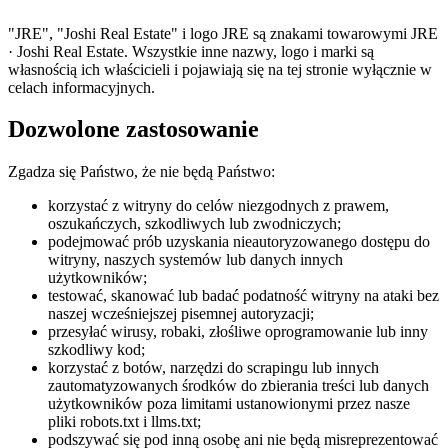
"JRE", "Joshi Real Estate" i logo JRE są znakami towarowymi JRE
· Joshi Real Estate. Wszystkie inne nazwy, logo i marki są
własnością ich właścicieli i pojawiają się na tej stronie wyłącznie w
celach informacyjnych.
Dozwolone zastosowanie
Zgadza się Państwo, że nie będą Państwo:
korzystać z witryny do celów niezgodnych z prawem,
oszukańczych, szkodliwych lub zwodniczych;
podejmować prób uzyskania nieautoryzowanego dostępu do
witryny, naszych systemów lub danych innych
użytkowników;
testować, skanować lub badać podatność witryny na ataki bez
naszej wcześniejszej pisemnej autoryzacji;
przesyłać wirusy, robaki, złośliwe oprogramowanie lub inny
szkodliwy kod;
korzystać z botów, narzędzi do scrapingu lub innych
zautomatyzowanych środków do zbierania treści lub danych
użytkowników poza limitami ustanowionymi przez nasze
pliki robots.txt i llms.txt;
podszywać się pod inną osobę ani nie będą misreprezentować