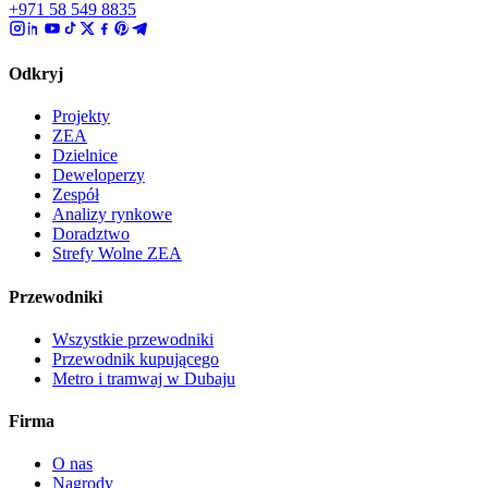
+971 58 549 8835
Odkryj
Projekty
ZEA
Dzielnice
Deweloperzy
Zespół
Analizy rynkowe
Doradztwo
Strefy Wolne ZEA
Przewodniki
Wszystkie przewodniki
Przewodnik kupującego
Metro i tramwaj w Dubaju
Firma
O nas
Nagrody