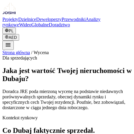
Projekty
Dzielnice
Deweloperzy
Przewodniki
Analizy
rynkowe
Wideo
Globalne
Doradztwo
PL
AED
Strona główna
/
Wycena
Dla sprzedających
Jaka jest wartość Twojej nieruchomości w
Dubaju?
Doradca JRE poda mierzoną wycenę na podstawie niedawnych
porównywalnych sprzedaży, obecnej dynamiki rynku i
specyficznych cech Twojej rezydencji. Poufnie, bez zobowiązań,
dostarczone w ciągu jednego dnia roboczego.
Kontekst rynkowy
Co Dubaj faktycznie sprzedał.