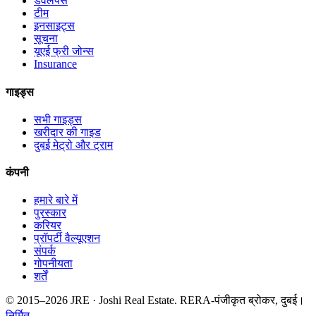
डेवलपर्स
टीम
इनसाइट्स
सूचना
यूएई फ्री जोन्स
Insurance
गाइड्स
सभी गाइड्स
खरीदार की गाइड
दुबई मेट्रो और ट्राम
कंपनी
हमारे बारे में
पुरस्कार
करियर
प्रॉपर्टी वैल्यूएशन
संपर्क
गोपनीयता
शर्तें
© 2015–
2026
JRE · Joshi Real Estate
.
RERA-पंजीकृत ब्रोकर, दुबई।
निर्मित