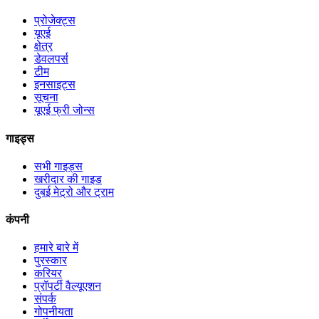
प्रोजेक्ट्स
यूएई
क्षेत्र
डेवलपर्स
टीम
इनसाइट्स
सूचना
यूएई फ्री जोन्स
गाइड्स
सभी गाइड्स
खरीदार की गाइड
दुबई मेट्रो और ट्राम
कंपनी
हमारे बारे में
पुरस्कार
करियर
प्रॉपर्टी वैल्यूएशन
संपर्क
गोपनीयता