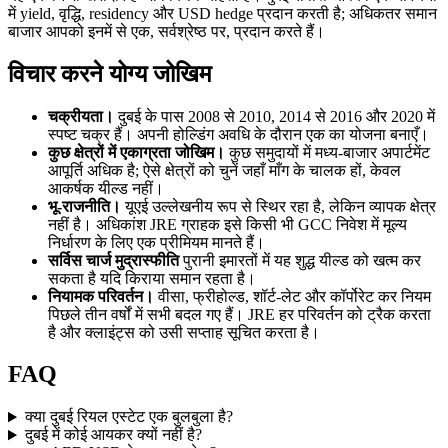
में yield, वृद्धि, residency और USD hedge प्रदान करती है; अधिकतर समान
बाजार आपको इनमें से एक, सर्वश्रेष्ठ पर, प्रदान करते हैं।
विचार करने योग्य जोखिम
चक्रीयता।
दुबई के पास 2008 से 2010, 2014 से 2016 और 2020 में
स्पष्ट चक्र हैं। अपनी होल्डिंग अवधि के दौरान एक का योजना बनाएँ।
कुछ क्षेत्रों में एकाग्रता जोखिम।
कुछ समुदायों में मध्य-बाजार अपार्टमेंट
आपूर्ति अधिक है; ऐसे क्षेत्रों को चुनें जहाँ माँग के चालक हों, केवल
आकर्षक यील्ड नहीं।
भू-राजनीति।
यूएई उल्लेखनीय रूप से स्थिर रहा है, लेकिन व्यापक क्षेत्र
नहीं है। अधिकांश JRE ग्राहक इसे किसी भी GCC निवेश में मूल्य
निर्धारण के लिए एक प्रीमियम मानते हैं।
सर्विस चार्ज मुद्रास्फीति
पुरानी इमारतों में यह शुद्ध यील्ड को खत्म कर
सकता है यदि किराया समान रहता है।
नियामक परिवर्तन।
वीसा, फ्रीहोल्ड, शॉर्ट-लेट और कॉर्पोरेट कर नियम
पिछले तीन वर्षों में सभी बदल गए हैं। JRE हर परिवर्तन को ट्रैक करता
है और क्लाइंट्स को उसी सप्ताह सूचित करता है।
FAQ
क्या दुबई रियल एस्टेट एक बुलबुला है?
दुबई में कोई आयकर क्यों नहीं है?