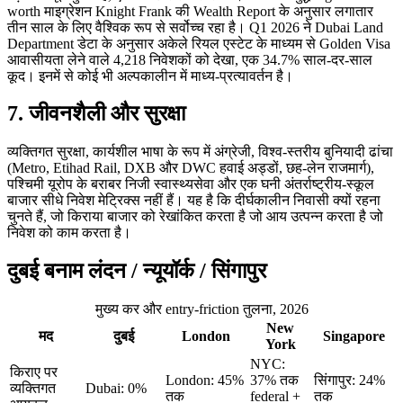
worth माइग्रेशन Knight Frank की Wealth Report के अनुसार लगातार
तीन साल के लिए वैश्विक रूप से सर्वोच्च रहा है। Q1 2026 ने Dubai Land
Department डेटा के अनुसार अकेले रियल एस्टेट के माध्यम से Golden Visa
आवासीयता लेने वाले 4,218 निवेशकों को देखा, एक 34.7% साल-दर-साल
कूद। इनमें से कोई भी अल्पकालीन में माध्य-प्रत्यावर्तन है।
7. जीवनशैली और सुरक्षा
व्यक्तिगत सुरक्षा, कार्यशील भाषा के रूप में अंग्रेजी, विश्व-स्तरीय बुनियादी ढांचा
(Metro, Etihad Rail, DXB और DWC हवाई अड्डों, छह-लेन राजमार्ग),
पश्चिमी यूरोप के बराबर निजी स्वास्थ्यसेवा और एक घनी अंतर्राष्ट्रीय-स्कूल
बाजार सीधे निवेश मेट्रिक्स नहीं हैं। यह है कि दीर्घकालीन निवासी क्यों रहना
चुनते हैं, जो किराया बाजार को रेखांकित करता है जो आय उत्पन्न करता है जो
निवेश को काम करता है।
दुबई बनाम लंदन / न्यूयॉर्क / सिंगापुर
मुख्य कर और entry-friction तुलना, 2026
New
मद
दुबई
London
Singapore
York
NYC:
किराए पर
London: 45%
37% तक
सिंगापुर: 24%
व्यक्तिगत
Dubai: 0%
तक
federal +
तक