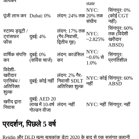
आयकर
state
NYC:
सिंगापुर: 0%
पूंजी लाभ कर
Dubai: 0%
लंदन: 24% तक
20% तक
(कोई CGT
संघीय
नहीं)
सिंगापुर: 60%
स्टाम्प ड्यूटी /
लंदन: 17% तक
NYC:
तक (विदेशी
ट्रांसफर
दुबई: 4%
(गैर-निवासी,
~2.825%
खरीदार
फीस
द्वितीय गृह)
ABSD)
NYC:
वार्षिक संपत्ति
दुबई: 0%
लंदन: काउंसिल
सिंगापुर:
~0.6% से
कर
(सर्विस चार्ज)
कर
प्रगतिशील
1.0%
विदेशी-
खरीदार
लंदन: 2% गैर-
NYC: कोई
सिंगापुर: 60%
प्रतिबंध /
दुबई: कोई नहीं
निवासी SDLT
नहीं
ABSD
अतिरिक्त
अतिरिक्त शुल्क
शुल्क
दुबई: AED 20
खरीद द्वारा
लाख में 10-वर्ष
लंदन: नहीं
NYC: नहीं
सिंगापुर: नहीं
निवास
गोल्डन वीजा
प्रदर्शन, पिछले 5 वर्ष
Reidin और DLD मूल्य सूचकांक डेटा 2020 के बाद से एक सुसंगत कहानी