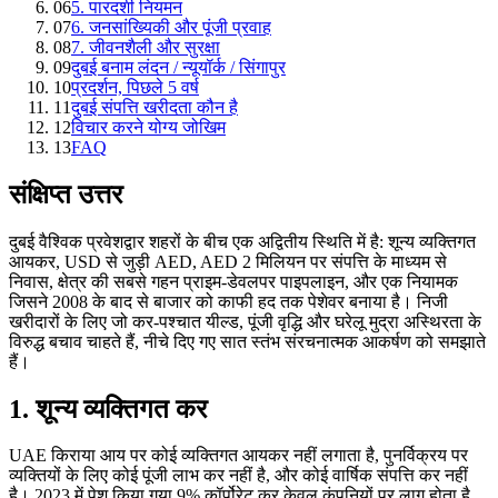
06
5. पारदर्शी नियमन
07
6. जनसांख्यिकी और पूंजी प्रवाह
08
7. जीवनशैली और सुरक्षा
09
दुबई बनाम लंदन / न्यूयॉर्क / सिंगापुर
10
प्रदर्शन, पिछले 5 वर्ष
11
दुबई संपत्ति खरीदता कौन है
12
विचार करने योग्य जोखिम
13
FAQ
संक्षिप्त उत्तर
दुबई वैश्विक प्रवेशद्वार शहरों के बीच एक अद्वितीय स्थिति में है: शून्य व्यक्तिगत
आयकर, USD से जुड़ी AED, AED 2 मिलियन पर संपत्ति के माध्यम से
निवास, क्षेत्र की सबसे गहन प्राइम-डेवलपर पाइपलाइन, और एक नियामक
जिसने 2008 के बाद से बाजार को काफी हद तक पेशेवर बनाया है। निजी
खरीदारों के लिए जो कर-पश्चात यील्ड, पूंजी वृद्धि और घरेलू मुद्रा अस्थिरता के
विरुद्ध बचाव चाहते हैं, नीचे दिए गए सात स्तंभ संरचनात्मक आकर्षण को समझाते
हैं।
1. शून्य व्यक्तिगत कर
UAE किराया आय पर कोई व्यक्तिगत आयकर नहीं लगाता है, पुनर्विक्रय पर
व्यक्तियों के लिए कोई पूंजी लाभ कर नहीं है, और कोई वार्षिक संपत्ति कर नहीं
है। 2023 में पेश किया गया 9% कॉर्पोरेट कर केवल कंपनियों पर लागू होता है,