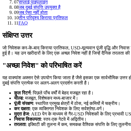
07
सप्लाई पाइपलाइन
08
जब दुबई संपत्ति उपयुक्त है
09
जब ऐसा नहीं होता
10
तीन परिदृश्य किराया प्रतिफल
11
FAQ
संक्षिप्त उत्तर
जो निवेशक कर-के-बाद किराया प्रतिफल, USD-मूल्यवान पूंजी वृद्धि और निवास विकल
हुई है। यह उन खरीदारों के लिए एक अच्छा निवेश नहीं है जिन्हें दैनिक तरलता 
"अच्छा निवेश" को परिभाषित करें
यह वाक्यांश अक्सर ऐसे उपयोग किया जाता है जैसे इसका एक सार्वभौमिक उत्तर हो। 
दुबई संपत्ति प्रत्येक पर अलग-अलग प्रदर्शन करती है।
कुल रिटर्न
: पिछले पाँच वर्षों में बेहद मजबूत रहा है।
यील्ड
: मजबूत, विशेषकर मध्य-बाजार में।
पूंजी संरक्षण
: स्थापित प्रमुख क्षेत्रों में ठोस, नई कमियों में चक्रीय।
कर दक्षता
: एक व्यक्तिगत निवेशक के लिए सर्वश्रेष्ठ-वर्ग।
मुद्रा हेज
: AED पेग के माध्यम से गैर-USD निवेशकों के लिए प्रभावी U
निवास विकल्पता
: स्तर-एक गेटवे में अद्वितीय।
तरलता
: इक्विटी की तुलना में कम, समकक्ष वैश्विक संपत्ति के लिए तुलनी