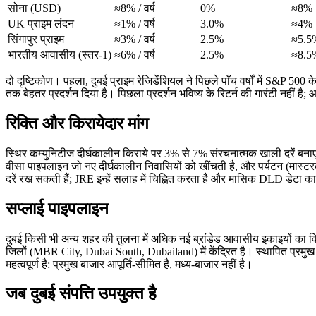
सोना (USD)
≈8% / वर्ष
0%
≈8%
UK प्राइम लंदन
≈1% / वर्ष
3.0%
≈4%
सिंगापुर प्राइम
≈3% / वर्ष
2.5%
≈5.5
भारतीय आवासीय (स्तर-1)
≈6% / वर्ष
2.5%
≈8.5
दो दृष्टिकोण। पहला, दुबई प्राइम रेजिडेंशियल ने पिछले पाँच वर्षों में S&P 500 
तक बेहतर प्रदर्शन दिया है। पिछला प्रदर्शन भविष्य के रिटर्न की गारंटी नहीं है; आने
रिक्ति और किरायेदार मांग
स्थिर कम्युनिटीज दीर्घकालीन किराये पर 3% से 7% संरचनात्मक खाली दरें बनाए र
वीसा पाइपलाइन जो नए दीर्घकालीन निवासियों को खींचती है, और पर्यटन (मास्टरक
दरें रख सकती हैं; JRE इन्हें सलाह में चिह्नित करता है और मासिक DLD डेटा क
सप्लाई पाइपलाइन
दुबई किसी भी अन्य शहर की तुलना में अधिक नई ब्रांडेड आवासीय इकाइयों का
जिलों (MBR City, Dubai South, Dubailand) में केंद्रित है। स्थापित प्रम
महत्वपूर्ण है: प्रमुख बाजार आपूर्ति-सीमित है, मध्य-बाजार नहीं है।
जब दुबई संपत्ति उपयुक्त है