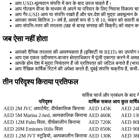
आप USD-मूल्यवान संपत्ति में कर के बाद उपज चाहते हैं।
आप गोल्डन वीजा के माध्यम से अपने या परिवार के लिए निवास विकल्प चाह
आप गैर-USD आय या संपत्ति रखते हैं और घर-देश की मुद्रा अवमूल्यन के
आपका समय क्षितिज 3+ वर्ष है, आदर्श रूप से 5 से 10, चक्र को सवारी
आप संपत्ति-स्तर की तरलता (छह से बारह सप्ताह की बिक्री) को सहन क
जब ऐसा नहीं होता
आपको दैनिक तरलता की आवश्यकता है (इक्विटी या REITs का उपयोग क
आप एक एकल उदीयमान-बाजार क्षेत्राधिकार में पूंजी एकाग्र करने में अस
आपके होम देश में मुद्रा नियंत्रण हैं जो प्रतिपत्र को जटिल बनाते हैं 
आप रैखिक वार्षिक रिटर्न की अपेक्षा करते हैं; दुबई संपत्ति चक्रीय है, कभ
तीन परिदृश्य किराया प्रतिफल
सर्विस चार्ज और प्रबंधन के बाद 
परिदृश्य
वार्षिक सकल आय
कुल वार्ष
AED 2M JVC अपार्टमेंट, दीर्घकालिक किराया
AED 145K
AED 24
AED 5M Marina 2-bed, अल्पकालिक किराया
AED 460K
AED 13
AED 12M Palm विला, दीर्घकालीन किराया
AED 720K
AED 80
AED 20M Emirates Hills विला
AED 850K
AED 90
AED 1.2M JVT स्टूडियो, अल्पकालीन किराया
AED 130K
AED 38