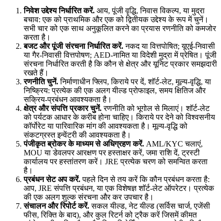
निवेश उद्देश्य निर्धारित करें
.
आय, पूंजी वृद्धि, निवास विकल्प, या मुद्रा
बचाव: एक को प्राथमिक और एक को द्वितीयक उद्देश्य के रूप में चुनें।
सभी चार को एक साथ अनुकूलित करने का प्रयास रणनीति को कमजोर
करता है।
बजट और पूंजी संरचना निर्धारित करें
.
नकद या वित्तपोषित; यूएई-निवासी
या गैर-निवासी वित्तपोषण; AED-नामित या विदेशी मुद्रा में प्रेषित। पूंजी
संरचना निर्धारित करती है कि कौन से क्षेत्र और यूनिट प्रकार समझदारी
रखते हैं।
रणनीति चुनें
.
निर्माणाधीन फ्लिप, किराये पर दें, शॉर्ट-लेट, मूल्य-वृद्धि, या
निष्क्रिय: प्रत्येक की एक अलग यील्ड प्रोफाइल, समय क्षितिज और
सक्रिय-प्रबंधन आवश्यकता है।
क्षेत्र और संपत्ति प्रकार चुनें
.
रणनीति को भूगोल से मिलाएं। शॉर्ट-लेट
को पर्यटक आधार के करीब होना चाहिए। किराये पर देने को विश्वसनीय
कॉर्पोरेट या पारिवारिक मांग की आवश्यकता है। मूल्य-वृद्धि को
संकटग्रस्त इन्वेंटरी की आवश्यकता है।
पंजीकृत ब्रोकर के माध्यम से अधिग्रहण करें
.
AML/KYC चलाएं,
MOU या डेवलपर आरक्षण पर हस्ताक्षर करें, जमा राशि दें, ट्रस्टी
कार्यालय पर हस्तांतरण करें। JRE प्रत्येक चरण को समन्वित करता
है।
प्रबंधन सेट अप करें
.
पहले दिन से तय करें कि कौन प्रबंधन करता है:
आप, JRE संपत्ति प्रबंधन, या एक विशेषज्ञ शॉर्ट-लेट ऑपरेटर। प्रत्येक
की एक अलग शुल्क संरचना और कर उपचार है।
संचालन और रिपोर्ट करें
.
सकल यील्ड, नेट यील्ड (सर्विस चार्ज, एजेंसी
फीस, रिक्ति के बाद), और कुल रिटर्न को ट्रैक करें जिसमें कीमत