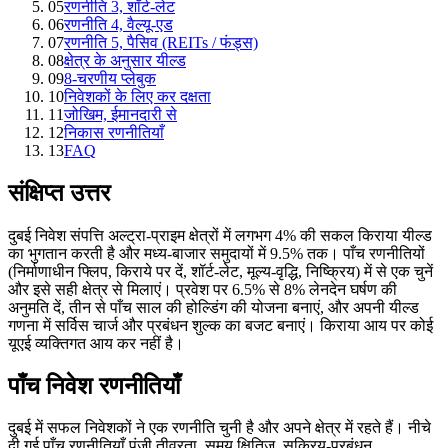
05
रणनीति 3, शॉर्ट-लेट
06
रणनीति 4, वैल्यू-एड
07
रणनीति 5, पैसिव (REITs / फंड्स)
08
क्षेत्र के अनुसार यील्ड
09
8-चरणीय प्लेबुक
10
निवेशकों के लिए कर दक्षता
11
जोखिम, ईमानदारी से
12
निकास रणनीतियाँ
13
FAQ
संक्षिप्त उत्तर
दुबई निवेश संपत्ति अल्ट्रा-प्राइम क्षेत्रों में लगभग 4% की सकल किराया यील्ड
का भुगतान करती है और मध्य-बाजार समुदायों में 9.5% तक। पाँच रणनीतियों
(निर्माणाधीन फ्लिप, किराये पर दें, शॉर्ट-लेट, मूल्य-वृद्धि, निष्क्रिय) में से एक चुनें
और इसे सही क्षेत्र से मिलाएं। प्रवेश पर 6.5% से 8% लेनदेन घर्षण की
अनुमति दें, तीन से पाँच साल की होल्डिंग की योजना बनाएं, और अपनी यील्ड
गणना में सर्विस चार्ज और प्रबंधन शुल्क का बजट बनाएं। किराया आय पर कोई
यूएई व्यक्तिगत आय कर नहीं है।
पाँच निवेश रणनीतियाँ
दुबई में सफल निवेशकों ने एक रणनीति चुनी है और अपने क्षेत्र में रहते हैं। नीचे
दी गई पाँच रणनीतियाँ पूंजी तीव्रता, समय क्षितिज, सक्रिय-प्रबंधन