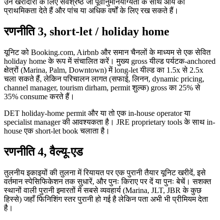
उन खरीदारों के लिए सर्वश्रेष्ठ जो पूर्वानुमानयोग्यता के साथ आय को
प्राथमिकता देते हैं और पांच या अधिक वर्षों के लिए रख सकते हैं।
रणनीति 3, short-let / holiday home
यूनिट को Booking.com, Airbnb और समान चैनलों के माध्यम से एक सेवित
holiday home के रूप में संचालित करें। मुख्य gross यील्ड पर्यटक-anchored
क्षेत्रों (Marina, Palm, Downtown) में long-let यील्ड का 1.5x से 2.5x
चला सकते हैं, लेकिन परिचालन लागत (सफाई, लिनन, dynamic pricing,
channel manager, tourism dirham, permit शुल्क) gross का 25% से
35% consume करते हैं।
DET holiday-home permit और या तो एक in-house operator या
specialist manager की आवश्यकता है। JRE proprietary tools के साथ in-
house एक short-let book चलाता है।
रणनीति 4, वैल्यू-एड
तुलनीय इकाइयों की तुलना में रियायत पर एक पुरानी तैयार यूनिट खरीदें, इसे
वर्तमान स्पेसिफिकेशन तक सुधारें, और पुनः किराए पर दें या पुनः बेचें। सशक्त
स्थानों वाली पुरानी इमारतों में सबसे व्यवहार्य (Marina, JLT, JBR के कुछ
हिस्से) जहाँ फिनिशिंग स्तर पुरानी हो गई है लेकिन पता अभी भी प्रीमियम देता
है।