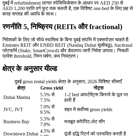
दुबई में refurbishment लागत स्पेसिफिकेशन के आधार पर AED 250 से
AED 1,200 प्रति वर्ग फुट तक चलती है, एक विशिष्ट one-bed के लिए छह से
बारह सप्ताह की अवधि के साथ।
रणनीति 5, निष्क्रिय (REITs और fractional)
निवेशकों के लिए जो सीधे स्वामित्व के बिना दुबई संपत्ति में एक्सपोज़र चाहते हैं:
Emirates REIT और ENBD REIT (Nasdaq Dubai सूचीबद्ध), fractional
प्लेटफॉर्म (Stake, SmartCrowd) और डेवलपर-जारी निवेश उत्पाद। निचली
प्रवेश threshold, निम्न घर्षण, कम नियंत्रण।
क्षेत्र के अनुसार यील्ड
दुबई gross rental yields क्षेत्र के अनुसार, 2026 विशिष्ट सीमाएँ
क्षेत्र
Gross yield
नोट्स
5.5% से
1-2 bed अपार्टमेंट्स किराये के पूल पर
Dubai Marina
7.5%
हावी हैं
7.0% से
JVC, JVT
शहर में सर्वोच्च gross yields
9.5%
5.5% से
Business Bay
मजबूत कॉर्पोरेट-लेट माँग
7.0%
4.5% से
Downtown Dubai
पूंजी वृद्धि रिटर्न को प्रभावित करती है