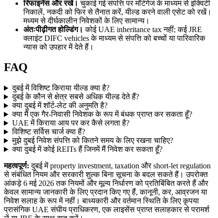
रिफाइनेंस और रखें।
चुकाई गई संपत्ति पर मॉर्टगेज के माध्यम से इक्विटी
निकालें, नकदी को फिर से तैनात करें, यील्ड करने वाली एसेट को रखें।
मध्यम से दीर्घकालीन निवेशकों के लिए सामान्य।
अंतःपीढ़ीगत होल्डिंग।
कोई UAE inheritance tax नहीं; कई JRE
क्लाइंट DIFC vehicles के माध्यम से संपत्ति को बच्चों या पारिवारिक
न्यास को उपहार में देते हैं।
FAQ
दुबई में विशिष्ट किराया यील्ड क्या है?
दुबई के कौन से क्षेत्र सबसे अधिक यील्ड देते हैं?
क्या दुबई में शॉर्ट-लेट की अनुमति है?
क्या मैं एक गैर-निवासी निवेशक के रूप में बंधक प्राप्त कर सकता हूँ?
UAE में किराया आय पर कर कैसे लगता है?
विशिष्ट सर्विस चार्ज क्या हैं?
मुझे दुबई निवेश संपत्ति को कितने समय के लिए रखना चाहिए?
क्या दुबई में कोई REITs हैं जिनमें मैं निवेश कर सकता हूँ?
महत्वपूर्ण:
दुबई में property investment, taxation और short-let regulation
से संबंधित नियम और सरकारी शुल्क बिना सूचना के बदल सकते हैं। उपरोक्त
आंकड़े 6 मई 2026 तक नियमों और मूल्य निर्धारण को प्रतिबिंबित करते हैं और
केवल सामान्य जानकारी के लिए प्रदान किए गए हैं, कानूनी, कर, आव्रजन या
निवेश सलाह के रूप में नहीं। बाध्यकारी और वर्तमान स्थिति के लिए कृपया
प्रासंगिक UAE संघीय प्राधिकरण, एक लाइसेंस प्राप्त सलाहकार से परामर्श