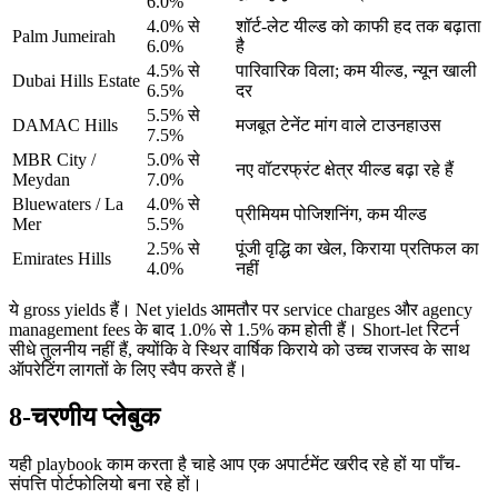
6.0%
4.0% से
शॉर्ट-लेट यील्ड को काफी हद तक बढ़ाता
Palm Jumeirah
6.0%
है
4.5% से
पारिवारिक विला; कम यील्ड, न्यून खाली
Dubai Hills Estate
6.5%
दर
5.5% से
DAMAC Hills
मजबूत टेनेंट मांग वाले टाउनहाउस
7.5%
MBR City /
5.0% से
नए वॉटरफ्रंट क्षेत्र यील्ड बढ़ा रहे हैं
Meydan
7.0%
Bluewaters / La
4.0% से
प्रीमियम पोजिशनिंग, कम यील्ड
Mer
5.5%
2.5% से
पूंजी वृद्धि का खेल, किराया प्रतिफल का
Emirates Hills
4.0%
नहीं
ये gross yields हैं। Net yields आमतौर पर service charges और agency
management fees के बाद 1.0% से 1.5% कम होती हैं। Short-let रिटर्न
सीधे तुलनीय नहीं हैं, क्योंकि वे स्थिर वार्षिक किराये को उच्च राजस्व के साथ
ऑपरेटिंग लागतों के लिए स्वैप करते हैं।
8-चरणीय प्लेबुक
यही playbook काम करता है चाहे आप एक अपार्टमेंट खरीद रहे हों या पाँच-
संपत्ति पोर्टफोलियो बना रहे हों।