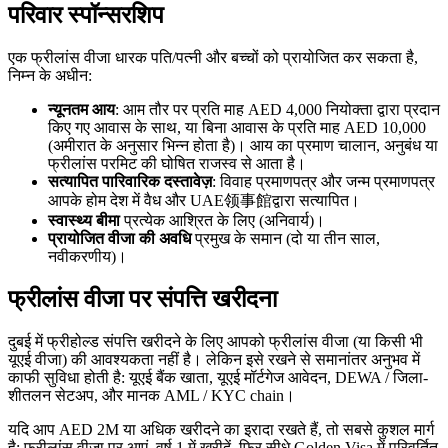
परिवार स्पॉन्सरशिप
एक फ्रीलांस वीजा धारक पति/पत्नी और बच्चों को प्रायोजित कर सकता है,
निम्न के अधीन:
न्यूनतम आय
: आम तौर पर प्रति माह AED 4,000 नियोक्ता द्वारा प्रदान
किए गए आवास के साथ, या बिना आवास के प्रति माह AED 10,000
(अमीरात के अनुसार भिन्न होता है)। आय का प्रमाण चालान, अनुबंध या
फ्रीलांस परमिट की घोषित राजस्व से आता है।
सत्यापित पारिवारिक दस्तावेज़
: विवाह प्रमाणपत्र और जन्म प्रमाणपत्र
आपके होम देश में वैध और UAE领事館द्वारा सत्यापित।
स्वास्थ्य बीमा
प्रत्येक आश्रित के लिए (अनिवार्य)।
प्रायोजित वीजा की अवधि
प्रमुख के समान (दो या तीन साल,
नवीकरणीय)।
फ्रीलांस वीजा पर संपत्ति खरीदना
दुबई में फ्रीहोल्ड संपत्ति खरीदने के लिए आपको फ्रीलांस वीजा (या किसी भी
यूएई वीजा) की आवश्यकता नहीं है। लेकिन इसे रखने से समानांतर अनुभव में
काफी सुविधा होती है: यूएई बैंक खाता, यूएई मॉर्टगेज आवेदन, DEWA / जिला-
शीतलन सेटअप, और मानक AML / KYC chain।
यदि आप AED 2M या अधिक खरीदने का इरादा रखते हैं, तो सबसे कुशल मार्ग
है: फ्रीलांस वीजा पर आएं, वर्ष 1 में खरीदें, फिर सीधे Golden Visa में परिवर्तित