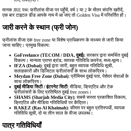
मानक JRE पथ: फ्रीलांस वीजा पर पहुँचें, वर्ष 1 या 2 के भीतर संपत्ति खरीदें,
एक बार टाइटल डीड आपके नाम में आ जाए तो Golden Visa में परिवर्तित हों।
जारी करने के स्थान (फ्री जोन)
फ्रीलांस वीजा एक free zone या विशेष प्राधिकरण के माध्यम से जारी किया
जाना चाहिए। प्रमुख विकल्प:
GoFreelance (TECOM / DDA, दुबई)
: सरकार द्वारा समर्थित दुबई
विकल्प। मान्यता प्राप्त ब्रांड, व्यापक गतिविधि कवरेज, मध्य-मूल्य।
IFZA (Dubai)
: दुबई द्वारा जारी, बहुत व्यापक गतिविधि सूची,
सलाहकारों और डिजिटल फ्रीलांसरों के साथ लोकप्रिय।
Meydan Free Zone (Dubai)
: प्रीमियम दुबई पता, पेशेवर सेवाओं के
साथ लोकप्रिय।
दुबई मीडिया सिटी / इंटरनेट सिटी
: मीडिया, क्रिएटिव और टेक
फ्रीलांसरों के लिए प्रतिष्ठित दुबई free zones।
SHAMS (Sharjah Media City)
: सबसे सस्ता प्रकाशित विकल्प,
क्रिएटिव और मीडिया गतिविधियों पर केंद्रित।
RAKEZ (Ras Al Khaimah)
: कीमत पर बहुत प्रतिस्पर्धी, व्यापक
गतिविधि सूची, दो या तीन साल के वीजा उपलब्ध।
पात्र गतिविधियाँ