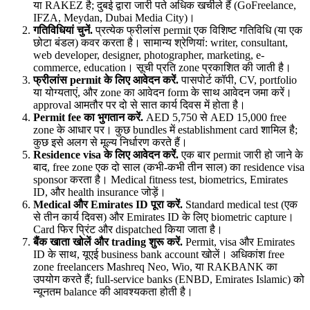
या RAKEZ है; दुबई द्वारा जारी पते अधिक खर्चीले हैं (GoFreelance,
IFZA, Meydan, Dubai Media City)।
गतिविधियां चुनें
.
प्रत्येक फ्रीलांस permit एक विशिष्ट गतिविधि (या एक
छोटा बंडल) कवर करता है। सामान्य श्रेणियां: writer, consultant,
web developer, designer, photographer, marketing, e-
commerce, education। सूची प्रति zone प्रकाशित की जाती है।
फ्रीलांस permit के लिए आवेदन करें
.
पासपोर्ट कॉपी, CV, portfolio
या योग्यताएं, और zone का आवेदन form के साथ आवेदन जमा करें।
approval आमतौर पर दो से सात कार्य दिवस में होता है।
Permit fee का भुगतान करें
.
AED 5,750 से AED 15,000 free
zone के आधार पर। कुछ bundles में establishment card शामिल है;
कुछ इसे अलग से मूल्य निर्धारण करते हैं।
Residence visa के लिए आवेदन करें
.
एक बार permit जारी हो जाने के
बाद, free zone एक दो साल (कभी-कभी तीन साल) का residence visa
sponsor करता है। Medical fitness test, biometrics, Emirates
ID, और health insurance जोड़ें।
Medical और Emirates ID पूरा करें
.
Standard medical test (एक
से तीन कार्य दिवस) और Emirates ID के लिए biometric capture।
Card फिर प्रिंट और dispatched किया जाता है।
बैंक खाता खोलें और trading शुरू करें
.
Permit, visa और Emirates
ID के साथ, यूएई business bank account खोलें। अधिकांश free
zone freelancers Mashreq Neo, Wio, या RAKBANK का
उपयोग करते हैं; full-service banks (ENBD, Emirates Islamic) को
न्यूनतम balance की आवश्यकता होती है।