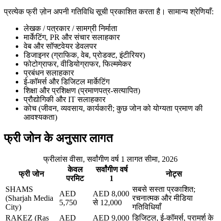
प्रत्येक फ्री ज़ोन अपनी गतिविधि सूची प्रकाशित करता है। सामान्य श्रेणियाँ:
लेखक / पत्रकार / सामग्री निर्माता
मार्केटिंग, PR और संचार सलाहकार
वेब और सॉफ्टवेयर डेवलपर
डिजाइनर (ग्राफिक, वेब, प्रोडक्ट, इंटीरियर)
फोटोग्राफर, वीडियोग्राफर, फिल्ममेकर
प्रबंधन सलाहकार
ई-कॉमर्स और डिजिटल मार्केटिंग
शिक्षा और प्रशिक्षण (प्रमाणपत्र-सत्यापित)
प्रौद्योगिकी और IT सलाहकार
कोच (जीवन, व्यवसाय, कार्यकारी; कुछ जोन को योग्यता प्रमाण की
आवश्यकता)
फ्री जोन के अनुसार लागत
फ्रीलांस वीसा, सर्वांगीण वर्ष 1 लागत सीमा, 2026
केवल
सर्वांगीण वर्ष
फ्री जोन
नोट्स
परमिट
1
SHAMS
सबसे सस्ता प्रकाशित;
AED
AED 8,000
(Sharjah Media
रचनात्मक और मीडिया
5,750
से 12,000
City)
गतिविधियाँ
RAKEZ (Ras
AED
AED 9,000
डिजिटल, ई-कॉमर्स, परामर्श के