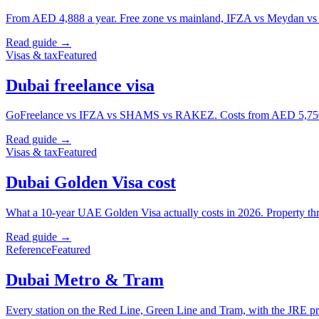
From AED 4,888 a year. Free zone vs mainland, IFZA vs Meydan vs 
Read guide →
Visas & tax
Featured
Dubai freelance visa
GoFreelance vs IFZA vs SHAMS vs RAKEZ. Costs from AED 5,750 a year
Read guide →
Visas & tax
Featured
Dubai Golden Visa cost
What a 10-year UAE Golden Visa actually costs in 2026. Property thre
Read guide →
Reference
Featured
Dubai Metro & Tram
Every station on the Red Line, Green Line and Tram, with the JRE pr