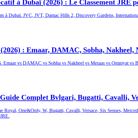
atif à Dubaï (2026) : Le Classement JRE po
ents à Dubaï. JVC, JVT, Damac Hills 2, Discovery Gardens, Internationa
(2026) : Emaar, DAMAC, Sobha, Nakheel, 
 Emaar vs DAMAC vs Sobha vs Nakheel vs Meraas vs Omniyat vs Binghatti
Guide Complet Bvlgari, Bugatti, Cavalli, V
he Royal, One&Only, W, Bugatti, Cavalli, Versace, Six Senses, Mercede
e JRE.