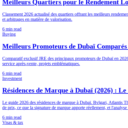
Meilleurs Quartiers pour le Rendement Loc
Classement 2026 actualisé des quartiers offrant les meilleurs rendem
et arbitrages en matière de valorisation.
6
min read
Buying
Meilleurs Promoteurs de Dubaï Comparés 
Comparatif exclusif JRE des principaux promoteurs de Dubaï en 2026.
service après-vente, projets emblématiques.
6
min read
Investment
Résidences de Marque à Dubaï (2026) : Le 
Le guide 2026 des résidences de marque à Dubaï. Bvlgari, Atlantis T
de prix, ce que la signature de marque apporte réellement, et l'analys
6
min read
Visas & tax