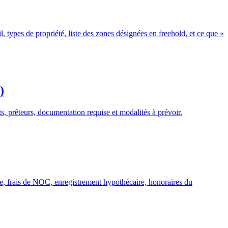
 types de propriété, liste des zones désignées en freehold, et ce que «
)
 prêteurs, documentation requise et modalités à prévoir.
ice, frais de NOC, enregistrement hypothécaire, honoraires du