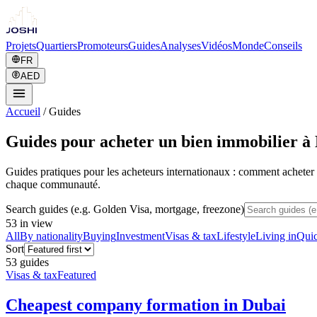
Projets
Quartiers
Promoteurs
Guides
Analyses
Vidéos
Monde
Conseils
FR
AED
Accueil
/
Guides
Guides pour acheter un bien immobilier à
Guides pratiques pour les acheteurs internationaux : comment acheter à
chaque communauté.
Search guides (e.g. Golden Visa, mortgage, freezone)
53
in view
All
By nationality
Buying
Investment
Visas & tax
Lifestyle
Living in
Quic
Sort
53
guide
s
Visas & tax
Featured
Cheapest company formation in Dubai