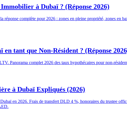
 Immobilier à Dubaï ? (Réponse 2026)
la réponse complète pour 2026 : zones en pleine propriété, zones en bail,
ï en tant que Non-Résident ? (Réponse 2026
LTV. Panorama complet 2026 des taux hypothécaires pour non-résidents,
ère à Dubaï Expliqués (2026)
er à Dubaï en 2026. Frais de transfert DLD 4 %, honoraires du trustee off
 AED.