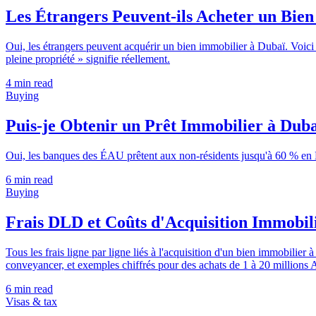
Les Étrangers Peuvent-ils Acheter un Bien
Oui, les étrangers peuvent acquérir un bien immobilier à Dubaï. Voici 
pleine propriété » signifie réellement.
4
min read
Buying
Puis-je Obtenir un Prêt Immobilier à Duba
Oui, les banques des ÉAU prêtent aux non-résidents jusqu'à 60 % en 
6
min read
Buying
Frais DLD et Coûts d'Acquisition Immobili
Tous les frais ligne par ligne liés à l'acquisition d'un bien immobili
conveyancer, et exemples chiffrés pour des achats de 1 à 20 millions
6
min read
Visas & tax