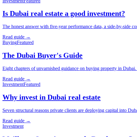
Investment
Featured
Is Dubai real estate a good investment?
The honest answer with five-year performance data, a side-by-side comp
Read guide →
Buying
Featured
The Dubai Buyer's Guide
Eight chapters of unvarnished guidance on buying property in Dubai.
Read guide →
Investment
Featured
Why invest in Dubai real estate
Seven structural reasons private clients are deploying capital into 
Read guide →
Investment