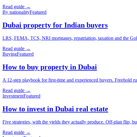
Read guide →
By nationality
Featured
Dubai property for Indian buyers
LRS, FEMA, TCS, NRI mortgages, repatriation, taxation and the Gold
Read guide →
Buying
Featured
How to buy property in Dubai
A 12-step playbook for first-time and experienced buyers. Freehold r
Read guide →
Investment
Featured
How to invest in Dubai real estate
Five strategies, with the yields they actually produce. Off-plan flip, bu
Read guide →