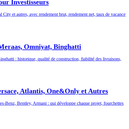
ur Investisseurs
l City et autres, avec rendement brut, rendement net, taux de vacance
Meraas, Omniyat, Binghatti
 : historique, qualité de construction, fiabilité des livraisons,
ersace, Atlantis, One&Only et Autres
s-Benz, Bentley, Armani : qui développe chaque projet, fourchettes