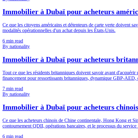
Immobilier à Dubaï pour acheteurs américa
Ce que les citoyens américains et détenteurs de carte verte doivent 
modalités opérationnelles d'un achat depuis les États-Unis.
6
min read
By nationality
Immobilier à Dubaï pour acheteurs britanniq
Tout ce que les résidents britanniques doivent savoir avant d'acquér
financement pour ressortissants britanniques, dynamique GBP-AED, éco
7
min read
By nationality
Immobilier à Dubaï pour acheteurs chinois 
Ce que les acheteurs chinois de Chine continentale, Hong Kong et Si
contournement QDII, opérations bancaires, et le processus du servic
6
min read