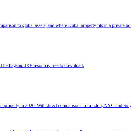
arison to global assets, and where Dubai property fits in a private por
 The flagship JRE resource, free to download.
Dubai property in 2026. With direct comparisons to London, NYC and Sin