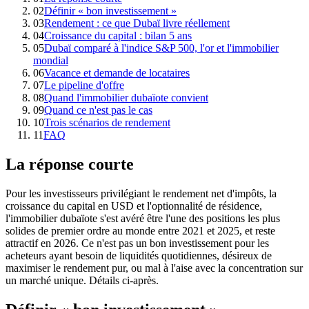
02
Définir « bon investissement »
03
Rendement : ce que Dubaï livre réellement
04
Croissance du capital : bilan 5 ans
05
Dubaï comparé à l'indice S&P 500, l'or et l'immobilier
mondial
06
Vacance et demande de locataires
07
Le pipeline d'offre
08
Quand l'immobilier dubaïote convient
09
Quand ce n'est pas le cas
10
Trois scénarios de rendement
11
FAQ
La réponse courte
Pour les investisseurs privilégiant le rendement net d'impôts, la
croissance du capital en USD et l'optionnalité de résidence,
l'immobilier dubaïote s'est avéré être l'une des positions les plus
solides de premier ordre au monde entre 2021 et 2025, et reste
attractif en 2026. Ce n'est pas un bon investissement pour les
acheteurs ayant besoin de liquidités quotidiennes, désireux de
maximiser le rendement pur, ou mal à l'aise avec la concentration sur
un marché unique. Détails ci-après.