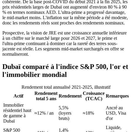
cohérente. De la base post-COVID du début 2021 à la fin 2025, les
prix résidentiels larges de Dubaï ont augmenté d'environ 80 % à 90
% en termes nominaux AED. L'ultra-prime a progressé davantage,
le mid-market moins. L'inflation sur la même période a été modeste,
donc les rendements réels sont proches des rendements nominaux.
Prospective, la vision de JRE est une croissance annuelle inférieure
à un chiffre sur le marché large pour 2026 et 2027, le prime et
l'ultra-prime continuant à dominer car la rareté des terres sous-
jacente est réelle. Les segments mid-market surchargés en offre se
normaliseront.
Dubaï comparé à l'indice S&P 500, l'or et
l'immobilier mondial
Rendement total annualisé 2021-2025, illustratif
Rendement
Croissance
Actif
Rendement
Remarques
total 5 ans
(TCAC)
Immobilier
5,5%
Ancré au
résidentiel haut
≈12% / an
(loyers
≈18%
USD, Visa
de gamme à
bruts)
d'or
Dubaï
Liquide,
S&P 500
1,4%