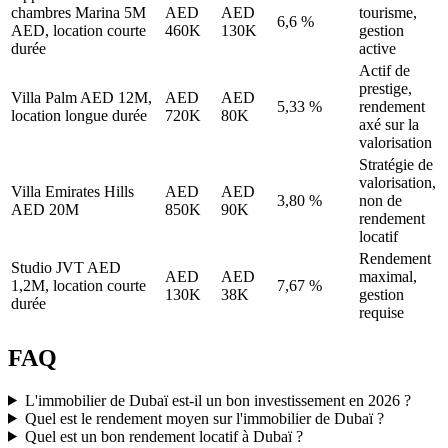
chambres Marina 5M
AED
AED
tourisme,
6,6 %
AED, location courte
460K
130K
gestion
durée
active
Actif de
prestige,
Villa Palm AED 12M,
AED
AED
5,33 %
rendement
location longue durée
720K
80K
axé sur la
valorisation
Stratégie de
valorisation,
Villa Emirates Hills
AED
AED
3,80 %
non de
AED 20M
850K
90K
rendement
locatif
Rendement
Studio JVT AED
AED
AED
maximal,
1,2M, location courte
7,67 %
130K
38K
gestion
durée
requise
FAQ
L'immobilier de Dubaï est-il un bon investissement en 2026 ?
Quel est le rendement moyen sur l'immobilier de Dubaï ?
Quel est un bon rendement locatif à Dubaï ?