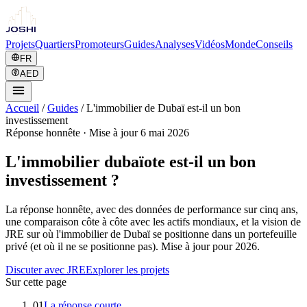
Projets
Quartiers
Promoteurs
Guides
Analyses
Vidéos
Monde
Conseils
FR
AED
Accueil
/
Guides
/
L'immobilier de Dubaï est-il un bon
investissement
Réponse honnête
·
Mise à jour 6 mai 2026
L'immobilier dubaïote est-il un bon
investissement ?
La réponse honnête, avec des données de performance sur cinq ans,
une comparaison côte à côte avec les actifs mondiaux, et la vision de
JRE sur où l'immobilier de Dubaï se positionne dans un portefeuille
privé (et où il ne se positionne pas). Mise à jour pour 2026.
Discuter avec JRE
Explorer les projets
Sur cette page
01
La réponse courte