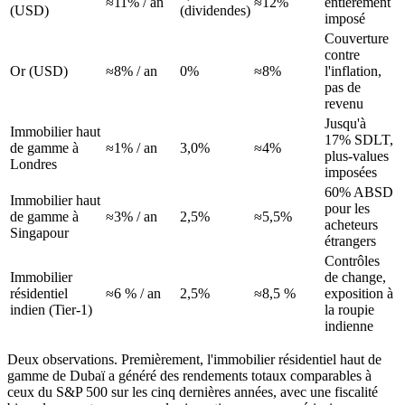
≈11% / an
≈12%
entièrement
(USD)
(dividendes)
imposé
Couverture
contre
Or (USD)
≈8% / an
0%
≈8%
l'inflation,
pas de
revenu
Jusqu'à
Immobilier haut
17% SDLT,
de gamme à
≈1% / an
3,0%
≈4%
plus-values
Londres
imposées
60% ABSD
Immobilier haut
pour les
de gamme à
≈3% / an
2,5%
≈5,5%
acheteurs
Singapour
étrangers
Contrôles
Immobilier
de change,
résidentiel
≈6 % / an
2,5%
≈8,5 %
exposition à
indien (Tier-1)
la roupie
indienne
Deux observations. Premièrement, l'immobilier résidentiel haut de
gamme de Dubaï a généré des rendements totaux comparables à
ceux du S&P 500 sur les cinq dernières années, avec une fiscalité