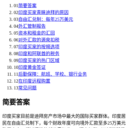
01
简要答案
02
印度买家青睐迪拜的原因
03
自由汇兑制：每年25万美元
04
外汇管制报告
05
资本和租金的汇回
06
对外汇款的源泉扣税
07
印度买家的按揭选项
08
印度和阿联酋的税务
09
印度买家的热门区域
10
印度黄金签证
11
后勤保障：航班、学校、银行业务
12
在印度远程购置
13
常见问题
简要答案
印度买家目前是迪拜房产市场中最大的国际买家群体。印度居
民在自由汇兑制下，每个财政年度可向境外汇款至多25万美元