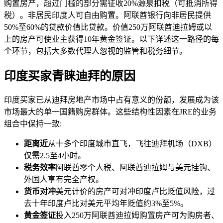
购置房产，超过门槛的部分需征收20%源泉扣税（可抵消所得
税）。非居民印度人可自由购置。阿联酋银行向非居民提供
50%至60%的贷款价值比贷款。价值250万阿联酋迪拉姆或以
上的房产可使业主获得10年黄金签证。以下详述这一路径的每
个环节，包括大多数代理人忽视的监管和税务细节。
印度买家青睐迪拜的原因
印度买家已从迪拜房地产市场中占有意义的份额，发展成为该
市场最大的单一国籍购房群体。这些结构性因素在JRE的业务
组合中保持一致:
距离近
从十多个印度城市直飞，飞往迪拜机场（DXB）
仅需2.5至4小时。
税务效率
阿联酋零个人税、阿联酋迪拉姆与美元挂钩、
外国人享有完全产权。
货币对冲
美元计价的房产可对冲印度卢比贬值风险，过
去十年印度卢比对美元平均年贬值约3%至5%。
黄金签证
投入250万阿联酋迪拉姆购置房产可为购房者、