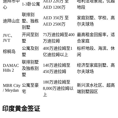
迪拜市中
AED 220万 至
哈利法塔景观，优越
1-3卧公寓
心
AED 1200万
地段
联排别
AED 350万 至
家庭别墅、学校、高
迪拜山庄
墅、独栋
AED 2500万
尔夫球场
别墅
开间至别
75万迪拉姆至400
最高租金回报率，适
JVC、
JVT
墅
万迪拉姆
合家庭
公寓及别
400万迪拉姆至1
标杆地段、海滨、休
棕榈岛
墅
亿迪拉姆以上
闲
联排别墅
140万迪拉姆至
经济型家庭别墅、高
DAMAC
及独栋别
Hills 2
450万迪拉姆
尔夫球场
墅
180万迪拉姆至
公寓至豪
新兴滨水社区、超高
MBR City
8,000万迪拉姆以
/ Meydan
宅
端别墅园区
上
印度黄金签证