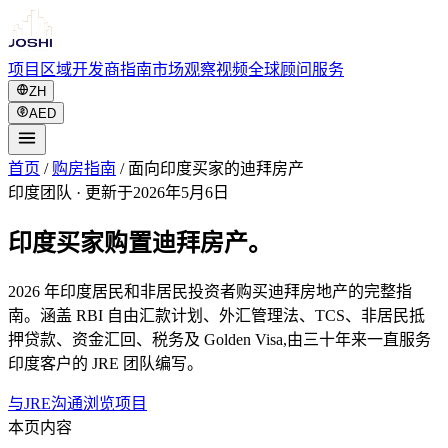
项目
区域
开发商
指南
市场观察
视频
全球
顾问服务
ZH
AED
首页
/
购房指南
/
面向印度买家的迪拜房产
印度团队
·
更新于2026年5月6日
印度买家购置迪拜房产。
2026 年印度居民和非居民投资者购买迪拜房地产的完整指
南。涵盖 RBI 自由汇款计划、外汇管理法、TCS、非居民抵
押贷款、资金汇回、税务及 Golden Visa,由三十年来一直服务
印度客户的 JRE 团队编写。
与JRE沟通
浏览项目
本页内容