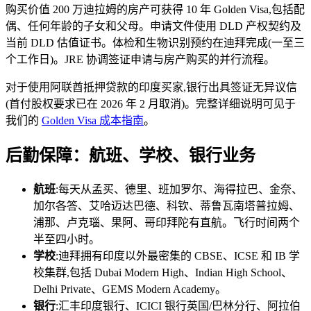
购买价值 200 万迪拉姆的房产可获得 10 年 Golden Visa,包括配
偶、任何年龄的子女和父母。申请文件使用 DLD 产权契约及
当前 DLD 估值证书。体检和生物识别预约在迪拜完成(一至三
个工作日)。JRE 协调签证申请与房产购买的并行流程。
对于使用阿联酋抵押贷款的印度买家,银行出具签证无异议信
(首付股权要求已在 2026 年 2 月取消)。完整详细说明可见于
我们的
Golden Visa 成本指南
。
后勤保障：航班、学校、银行业务
航班
:每天从孟买、德里、班加罗尔、海得拉巴、金奈、
加尔各答、艾哈迈达巴德、科钦、蒂鲁瓦南塔普拉姆、
浦那、卢克瑙、果阿、哥印拜陀有直航。飞行时间两个
半至四小时。
学校
:迪拜拥有印度以外最密集的 CBSE、ICSE 和 IB 学
校集群,包括 Dubai Modern High、Indian High School、
Delhi Private、GEMS Modern Academy。
银行
:汇丰印度银行、ICICI 银行英国/巴林分行、阿拉伯