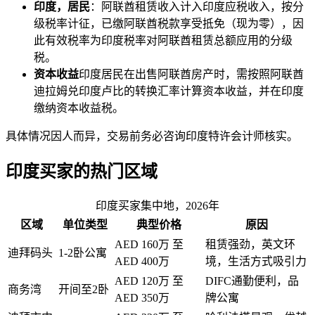
印度，居民
：阿联酋租赁收入计入印度应税收入，按分
级税率计征，已缴阿联酋税款享受抵免（现为零），因
此有效税率为印度税率对阿联酋租赁总额应用的分级
税。
资本收益
印度居民在出售阿联酋房产时，需按照阿联酋
迪拉姆兑印度卢比的转换汇率计算资本收益，并在印度
缴纳资本收益税。
具体情况因人而异，交易前务必咨询印度特许会计师核实。
印度买家的热门区域
印度买家集中地，2026年
区域
单位类型
典型价格
原因
AED 160万 至
租赁强劲，英文环
迪拜码头
1-2卧公寓
AED 400万
境，生活方式吸引力
AED 120万 至
DIFC通勤便利，品
商务湾
开间至2卧
AED 350万
牌公寓