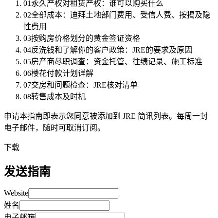
01
永久产权对租赁产权：谁可以购买什么
02
全部成本：迪拜土地部门费用、受信人费、按揭及隐
性费用
03
按购房价格划分的黄金签证资格
04
反洗钱和了解你的客户政策：JRE的要求及原因
05
房产商尽职调查：资金托管、往绩记录、施工标准
06
楼花付款计划详解
07
交房和问题检查：JRE核对清单
08
转售成本及时机
申请本指南即表示您同意被添加到 JRE 简讯列表。每周一封
电子邮件，随时可取消订阅。
下载
发送指南
Website
姓名
电子邮箱