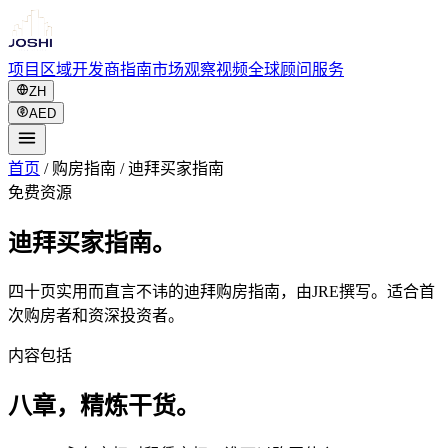
项目
区域
开发商
指南
市场观察
视频
全球
顾问服务
ZH
AED
首页
/
购房指南
/
迪拜买家指南
免费资源
迪拜买家指南。
四十页实用而直言不讳的迪拜购房指南，由JRE撰写。适合首
次购房者和资深投资者。
内容包括
八章，精炼干货。