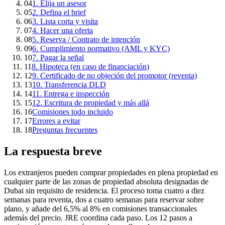
04
1. Elija un asesor
05
2. Defina el brief
06
3. Lista corta y visita
07
4. Hacer una oferta
08
5. Reserva / Contrato de intención
09
6. Cumplimiento normativo (AML y KYC)
10
7. Pagar la señal
11
8. Hipoteca (en caso de financiación)
12
9. Certificado de no objeción del promotor (reventa)
13
10. Transferencia DLD
14
11. Entrega e inspección
15
12. Escritura de propiedad y más allá
16
Comisiones todo incluido
17
Errores a evitar
18
Preguntas frecuentes
La respuesta breve
Los extranjeros pueden comprar propiedades en plena propiedad en
cualquier parte de las zonas de propiedad absoluta designadas de
Dubai sin requisito de residencia. El proceso toma cuatro a diez
semanas para reventa, dos a cuatro semanas para reservar sobre
plano, y añade del 6,5% al 8% en comisiones transaccionales
además del precio. JRE coordina cada paso. Los 12 pasos a