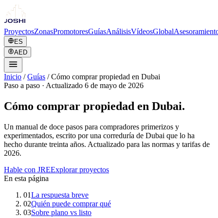
Proyectos
Zonas
Promotores
Guías
Análisis
Vídeos
Global
Asesoramient
ES
AED
Inicio
/
Guías
/
Cómo comprar propiedad en Dubai
Paso a paso
·
Actualizado 6 de mayo de 2026
Cómo comprar propiedad en Dubai.
Un manual de doce pasos para compradores primerizos y
experimentados, escrito por una correduría de Dubai que lo ha
hecho durante treinta años. Actualizado para las normas y tarifas de
2026.
Hable con JRE
Explorar proyectos
En esta página
01
La respuesta breve
02
Quién puede comprar qué
03
Sobre plano vs listo