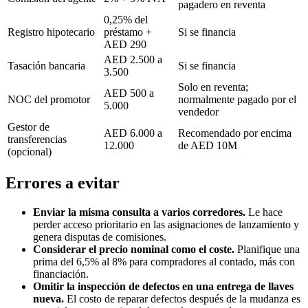
pagadero en reventa
0,25% del
Registro hipotecario
préstamo +
Si se financia
AED 290
AED 2.500 a
Tasación bancaria
Si se financia
3.500
Solo en reventa;
AED 500 a
NOC del promotor
normalmente pagado por el
5.000
vendedor
Gestor de
AED 6.000 a
Recomendado por encima
transferencias
12.000
de AED 10M
(opcional)
Errores a evitar
Enviar la misma consulta a varios corredores.
Le hace
perder acceso prioritario en las asignaciones de lanzamiento y
genera disputas de comisiones.
Considerar el precio nominal como el coste.
Planifique una
prima del 6,5% al 8% para compradores al contado, más con
financiación.
Omitir la inspección de defectos en una entrega de llaves
nueva.
El costo de reparar defectos después de la mudanza es