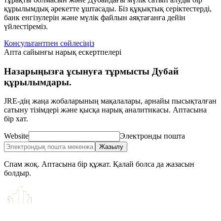
құрылымдық әрекетте ұштасады. Біз құқықтық серіктестерді,
банк енгізулерін және мүлік файлын аяқтағанға дейін
үйлестіреміз.
Консультантпен сөйлесіңіз
Апта сайынғы нарық ескертпелері
Назарыңызға ұсынуға тұрмысты Дубай
құрылымдары.
JRE-дің жаңа жобаларының мақалалары, арнайы пысықталған
сатыну тізімдері және қысқа нарық аналитикасы. Аптасына
бір хат.
Website
Электронды пошта
Жазылу
Спам жоқ. Аптасына бір құжат. Қалай болса да жазасын
болдыр.