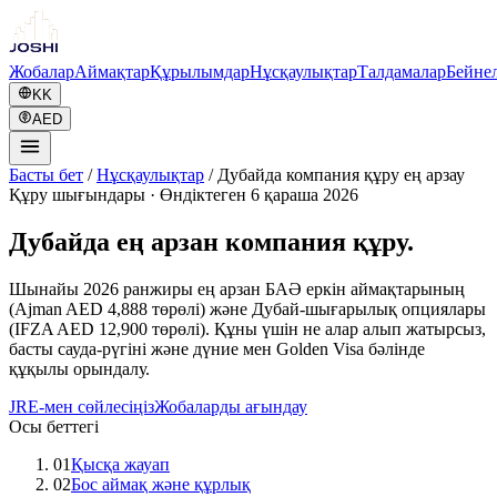
Жобалар
Аймақтар
Құрылымдар
Нұсқаулықтар
Талдамалар
Бейне
KK
AED
Басты бет
/
Нұсқаулықтар
/
Дубайда компания құру ең арзау
Құру шығындары
·
Өндіктеген 6 қараша 2026
Дубайда ең арзан компания құру.
Шынайы 2026 ранжиры ең арзан БАӘ еркін аймақтарының
(Ajman AED 4,888 төрөлі) және Дубай-шығарылық опциялары
(IFZA AED 12,900 төрөлі). Құны үшін не алар алып жатырсыз,
басты сауда-рүгіні және дүние мен Golden Visa бәлінде
құқылы орындалу.
JRE-мен сөйлесіңіз
Жобаларды ағындау
Осы беттегі
01
Қысқа жауап
02
Бос аймақ және құрлық