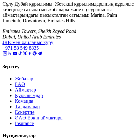
Сұлу Дубай құрылымы. Жетекші құрылымдарының құрылыс
кезеңінде сатылатын жобалары және ең сұранысты
аймақтарындағы пысықталған сатылым: Marina, Palm
Jumeirah, Downtown, Emirates Hills.
Emirates Towers, Sheikh Zayed Road
Dubai, United Arab Emirates
JRE-мен байланыс құру
+971 58 549 8835
Зерттеу
Жобалар
БАӘ
Аймақтар
Құрылымдар
Команда
Талдамалар
Ескертпе
ӘАӘ Еркін аймақтары
Insurance
Нұсқаулықтар