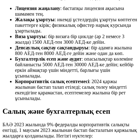
Лицензия жаңалану
: бастапқы лицензия ақысына
шамамен тең.
Жалақы ұзартуы
: икемді ұстелдердің ұзартуы көптеген
пакеттерге кірік; физикалық офистер нарық курсында
ұзартылады.
Виза ұзартуы
: бір визаға бір циклде (әр 2 немесе 3
жылда) 1500 АЕД-тен 3000 АЕД-ке дейін.
Денсаулық сақтау сақтандыруы
: бір адамға жылына
800 АЕД-тен 8000 АЕД-ге дейін және одан да көп.
Бухгалтерлік есеп және аудит
: опасылықтар көлеміне
байланысты 5000 АЕД-тен 30000 АЕД-ке дейін; кейбір
еркін аймақтар үшін міндетті, барлығы үшін
ұсынылады.
Корпоративтік салық есептемесі
: 2024 қаржы
жылынан бастап талап етіледі; салық төлеу міндетті
екендігіне қарамастан, есептемелер жылына бір рет
ұсынылады.
Салық және бухгалтерлық есеп
БАӘ 2023 жылында 9% федералды корпоративтік салықты
енгізді, 1 маусым 2023 жылынан бастап басталатын қаржылық
жылдарға қолданылады. Негізгі нүктелер: