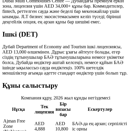
Dubai Multi Commodities Centre — Дубайдағы премиум еркін
зона, лицензия үшін AED 34,000+ құны бар. Коммодитилер,
fintech, реттелген сауда және беделі бар мекенжайлар үшін
ынамды. JLT бизнес экосистемасымен келіп түседі; бірінші
деңгейлік опция, ең арзан құны бар шешімі емес.
Ішкі (DET)
Дубай Department of Economy and Tourism ішкі лицензиясы,
AED 13,000 өлшемінен. Дұрыс ұзағы әйтеуге болады, егер
сіздің тұтынушылар БАӘ тұтынушыларына немесе үкіметке
болса, Дубайда өндіктер аштай келсеңіз, немесе құйын БАӘ
ішінде ықылассыз сауда өндіктеңіз. 100% шетелдік
меншіліктер ағымда әдетте стандарт өндіктер үшін болып тұр.
Құны салыстыру
Компания құру, 2026 жыл құнды негіздемесі
Бір
Тек
Нұсқа
визасы
Ескертулер
лицензия
бар
Ajman Free
AED
AED
БАӘ-да ең арзан; серпілісті
Zone
4,888
10,800
іс орны