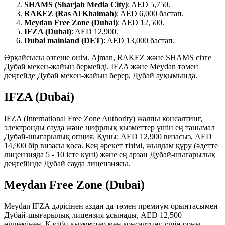
SHAMS (Sharjah Media City)
: AED 5,750.
RAKEZ (Ras Al Khaimah)
: AED 6,000 бастап.
Meydan Free Zone (Dubai)
: AED 12,500.
IFZA (Dubai)
: AED 12,900.
Dubai mainland (DET)
: AED 13,000 бастап.
Әрқайсысы өзгеше өнім. Ajman, RAKEZ және SHAMS сізге
Дубай мекен-жайын бермейді. IFZA және Meydan төмен
деңгейде Дубай мекен-жайын берер, Дубай ауқымында.
IFZA (Dubai)
IFZA (International Free Zone Authority) жалпы консалтинг,
электронды сауда және цифрлық қызметтер үшін ең танымал
Дубай-шығарылық опция. Құны: AED 12,900 визасыз, AED
14,900 бір визасы қоса. Кең әрекет тізімі, жылдам құру (әдетте
лицензияда 5 - 10 істе күні) және ең арзан Дубай-шығарылық
деңгейінде Дубай сауда лицензиясы.
Meydan Free Zone (Dubai)
Meydan IFZA дәрісінен аздан да төмен премиум орынтасымен
Дубай-шығарылық лицензия ұсынады, AED 12,500
өлшемінен. Кәсіби қызметтер мен консалтинг үшін орны.