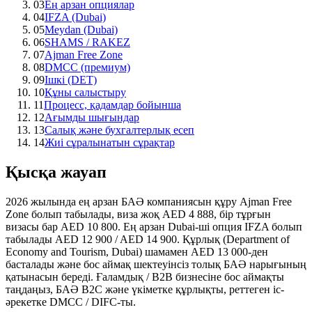
03
Ең арзан опциялар
04
IFZA (Dubai)
05
Meydan (Dubai)
06
SHAMS / RAKEZ
07
Ajman Free Zone
08
DMCC (премиум)
09
Ішкі (DET)
10
Құны салыстыру
11
Процесс, қадамдар бойынша
12
Ағымды шығындар
13
Салық және бухгалтерлық есеп
14
Жиі сұралынатын сұрақтар
Қысқа жауап
2026 жылында ең арзан БАӘ компаниясын құру Ajman Free
Zone болып табылады, виза жоқ AED 4 888, бір тұрғын
визасы бар AED 10 800. Ең арзан Dubai-ші опция IFZA болып
табылады AED 12 900 / AED 14 900. Құрлық (Department of
Economy and Tourism, Dubai) шамамен AED 13 000-ден
басталады және бос аймақ шектеуінсіз толық БАӘ нарығының
қатынасын береді. Ғаламдық / B2B бизнесіне бос аймақты
таңдаңыз, БАӘ B2C және үкіметке құрлықты, реттеген іс-
әрекетке DMCC / DIFC-ты.