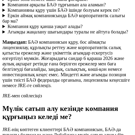
Компания арқылы БАӘ тұрғынын ала аламын?
Компанияны құру үшін БАӘ ішінде болуым керек пе?
Еркін аймақ компаниясында БАӘ корпоративтік салығы
бар ма?
Компания құру қанша уақыт алады?
Ағымды жаңалану шығындары туралы не айтуға болады?
Маңыздап:
БАӘ компаниясын құру, бос аймақты
лицензиялау, құрлықты реттеу және корпоративтік салық
қатысты ережелер және үкіметтік ағымдар ескертусіз
өзгертілуі мүмкін. Жоғарыдағы сандар 6 қараша 2026 және
аулық ақпарат ретінде ғана берілген ережелер мен баға
белгілеуді бағалайды, заңдық, салықтық, көші-қон немесе
инвестициялық кеңес емес. Міндетті және ағымды позиция
үшін тиісті БАӘ федералды органына, лицензиялы кеңесшіге
немесе JRE-ге сөйлеңіз.
JRE-мен сөйлесіңіз
Мүлік сатып алу кезінде компания
құрғыңыз келеді ме?
JRE-нің көптеген клиенттері БАӘ компаниясын, БАӘ-да
тұрақты болмасын және Дубайдағы мүлік сатып алуды бір