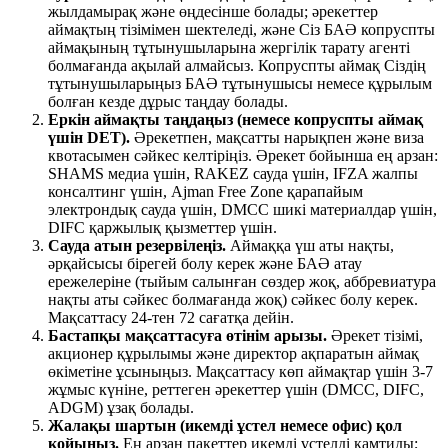
жылдамырақ және өңдесінше болады; әрекеттер
аймақтың тізімімен шектеледі, және Сіз БАӘ копруспты
аймақының тұтынушыларына жергілік тарату агенті
болмағанда ақылай алмайсыз. Копруспты аймақ Сіздің
тұтынушыларыңыз БАӘ тұтынушысы немесе құрылым
болған кезде дұрыс таңдау болады.
Еркін аймақты таңдаңыз (немесе копруспты аймақ
үшін DET)
.
Әрекетпен, мақсатты нарықпен және виза
квотасымен сәйкес келтіріңіз. Әрекет бойынша ең арзан:
SHAMS медиа үшін, RAKEZ сауда үшін, IFZA жалпы
консалтинг үшін, Ajman Free Zone қарапайым
электрондық сауда үшін, DMCC шикі материалдар үшін,
DIFC қаржылық қызметтер үшін.
Сауда атын резервілеңіз
.
Аймаққа үш аты нақты,
әрқайсысы бірегей болу керек және БАӘ атау
ережелеріне (тыйым салынған сөздер жоқ, аббревиатура
нақты аты сәйкес болмағанда жоқ) сәйкес болу керек.
Мақсаттасу 24-тен 72 сағатқа дейін.
Бастапқы мақсаттасуға өтінім арызы
.
Әрекет тізімі,
акционер құрылымы және директор ақпаратын аймақ
өкіметіне ұсыныңыз. Мақсаттасу көп аймақтар үшін 3-7
жұмыс күніне, реттеген әрекеттер үшін (DMCC, DIFC,
ADGM) ұзақ болады.
Жалақы шартын (икемді ұстел немесе офис) қол
қойыңыз
.
Ең арзан пакеттер икемді ұстелді қамтиды;