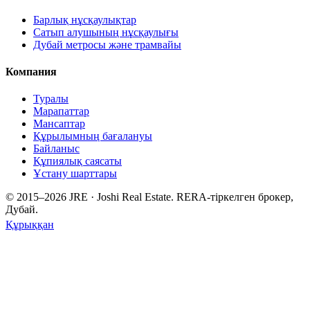
Барлық нұсқаулықтар
Сатып алушының нұсқаулығы
Дубай метросы және трамвайы
Компания
Туралы
Марапаттар
Мансаптар
Құрылымның бағалануы
Байланыс
Құпиялық саясаты
Ұстану шарттары
© 2015–
2026
JRE · Joshi Real Estate
.
RERA-тіркелген брокер,
Дубай.
Құрыққан