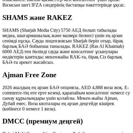
Визасын шегі IFZA сәндерінің бастапқы пакеттерінде ұқсас.
SHAMS және RAKEZ
SHAMS (Sharjah Media City) 5750 АЕД болып табылады
медиа, шығармашылық және мазмұн бизнесі үшін ең арзан
сенімді нұсқа. Сауда лицензиясын Sharjah беріп отыр, бірақ
барлық БАӘ бойынша танылады. RAKEZ (Ras Al Khaimah)
6000 АЕД-тен бөлінді сауда және консалтинг ұсынулары
өндіктерін қамтиды; мекенжайы RAK-та, бірақ Сіз барлық
БАӘ-та әрекет жасайсыз.
Ajman Free Zone
2026 жылдың ең арзан БАӘ опциясы, AED 4,888 виза жоқ. E-
commerce-тің өте ерте кезеңі, қарапайым консалтинг немесе су
сынау құрылымдары үшін қолайлы. Мекен-жайы Ajman,
Дубай емес. Виза квоталары ең арзан деңгейде кішірек
(көбінесе 0 немесе 1 виза).
DMCC (премиум деңгей)