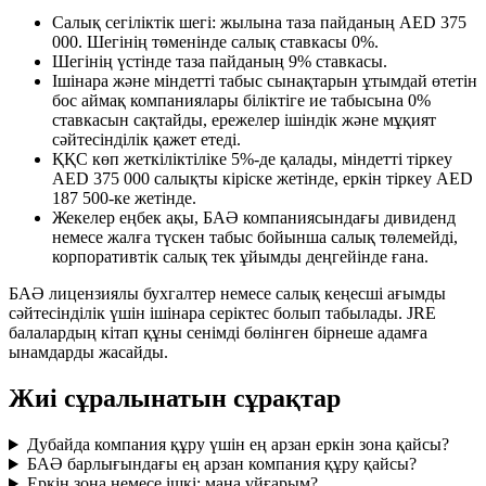
Салық сегіліктік шегі: жылына таза пайданың AED 375
000. Шегінің төменінде салық ставкасы 0%.
Шегінің үстінде таза пайданың 9% ставкасы.
Ішінара және міндетті табыс сынақтарын ұтымдай өтетін
бос аймақ компаниялары біліктіге ие табысына 0%
ставкасын сақтайды, ережелер ішіндік және мұқият
сәйтесінділік қажет етеді.
ҚҚС көп жеткіліктіліке 5%-де қалады, міндетті тіркеу
AED 375 000 салықты кіріске жетінде, еркін тіркеу AED
187 500-ке жетінде.
Жекелер еңбек ақы, БАӘ компаниясындағы дивиденд
немесе жалға түскен табыс бойынша салық төлемейді,
корпоративтік салық тек ұйымды деңгейінде ғана.
БАӘ лицензиялы бухгалтер немесе салық кеңесші ағымды
сәйтесінділік үшін ішінара серіктес болып табылады. JRE
балалардың кітап құны сенімді бөлінген бірнеше адамға
ынамдарды жасайды.
Жиі сұралынатын сұрақтар
Дубайда компания құру үшін ең арзан еркін зона қайсы?
БАӘ барлығындағы ең арзан компания құру қайсы?
Еркін зона немесе ішкі: мана ұйғарым?