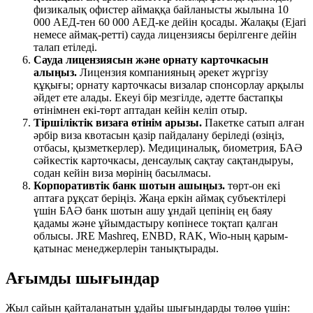
физикалық офистер аймаққа байланысты жылына 10
000 АЕД-тен 60 000 АЕД-ке дейін қосады. Жалақы (Ejari
немесе аймақ-ретті) сауда лицензиясы берілгенге дейін
талап етіледі.
Сауда лицензиясын және орнату карточкасын
алыңыз
.
Лицензия компанияның әрекет жүргізу
құқығы; орнату карточкасы визалар спонсорлау арқылы
әйдет ете алады. Екеуі бір мезгілде, әдетте бастапқы
өтінімнен екі-төрт аптадан кейін келіп отыр.
Тіршіліктік визаға өтінім арызы
.
Пакетке сатып алған
әрбір виза квотасын қазір пайдалану беріледі (өзіңіз,
отбасы, қызметкерлер). Медициналық, биометрия, БАӘ
сәйкестік карточкасы, денсаулық сақтау сақтандыруы,
содан кейін виза мөрінің басылмасы.
Корпоративтік банк шотын ашыңыз
.
төрт-он екі
аптаға рұқсат беріңіз. Жаңа еркін аймақ субъектілері
үшін БАӘ банк шотын ашу ұндай цепінің ең баяу
қадамы және ұйымдастыру көпінесе тоқтап қалган
облысы. JRE Mashreq, ENBD, RAK, Wio-ның қарым-
қатынас менеджерлерін танықтырады.
Ағымды шығындар
Жыл сайын қайталанатын ұдайы шығындарды төлөө үшін: