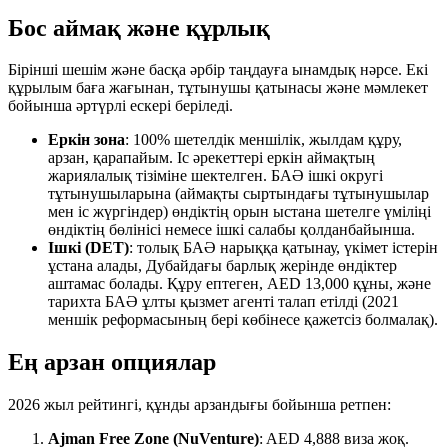
Бос аймақ және құрлық
Бірінші шешім және басқа әрбір таңдауға ынамдық нәрсе. Екі
құрылым баға жағынан, тұтынушы қатынасы және мәмлекет
бойынша әртүрлі ескері беріледі.
Еркін зона
: 100% шетелдік меншілік, жылдам құру,
арзан, қарапайым. Іс әрекеттері еркін аймақтың
жариялалық тізіміне шектелген. БАӘ ішкі округі
тұтынушыларына (аймақты сыртындағы тұтынушылар
мен іс жүргіндер) өндіктің орын ыстана шетелге үміліңі
өндіктің бөлінісі немесе ішкі салабы қолданбайынша.
Ішкі (DET)
: толық БАӘ нарыққа қатынау, үкімет істерін
ұстана алады, Дубайдағы барлық жерінде өндіктер
аштамас болады. Құру ептеген, AED 13,000 құны, және
тарихта БАӘ ұлты қызмет агенті талап етілді (2021
меншік реформасының бері көбінесе қажетсіз болмалақ).
Ең арзан опциялар
2026 жыл рейтингі, құнды арзандығы бойынша ретпен:
Ajman Free Zone (NuVenture)
: AED 4,888 виза жоқ.