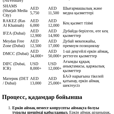
(NuVenture)
SHAMS
AED
AED
Шығармашылық және
(Sharjah Media
5,750
11,500
медиа қызметтері
City)
RAKEZ (Ras
AED
AED
Кең қызмет тізімі
Al Khaimah)
6,000
12,000
AED
AED
Дубайда берілген, өте кең
IFZA (Dubai)
12,900
14,900
қызметтер
Meydan Free
AED
AED
Дубай мекенжайы,
Zone (Dubai)
12,500
17,000
премиум позициялау
AED
AED
1-ші деңгейлі еркін аймақ,
DMCC (Dubai)
34,000+
50,000+
реттеген қызметтер
Ағымды құқық
DIFC (Dubai,
USD
USD
анықтамасы, қаржылық
ICR)
8,000+
12,000+
қызметтер
БАӘ нарығына тікелей
Материк (DET
AED
AED
қатынау, еркін аймақ
/ Dubai)
13,000
25,000+
шектеусіз
Процесс, қадамдар бойынша
Еркін аймақ немесе копруспты аймақта болуы
туралы шешімді қабылдаңыз
.
Еркін аймақ арзанырақ,