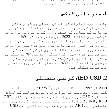
ی اپیل کی وضاحت کرتے ہیں۔
ہ عرب امارات کرائے کی آمدنی پر کوئی ذاتی
ی ٹیکس، دوبارہ فروخت پر افراد کے لیے کوئی
ئے کے منافع کا ٹیکس، اور کوئی سالانہ پراپرٹی
ٹیکس نہیں لگاتا۔ 2023 میں شامل کیا گیا 9%
وریٹ ٹیکس صرف کمپنیوں پر لاگو ہوتا ہے، اور
ہ تر انفرادی سرمایہ کار نجی نام میں پراپرٹی
ے ہیں۔ لندن کے مقابلے میں ٹیکس کے بعد کی
منافع میں فرق (جہاں کرائے کی آمدنی 45% تک ٹیکس ہو
 ہے) یا نیویارک (مشترکہ وفاقی اور ریاستی
شرحیں باقاعدگی سے 30% سے تجاوز کرتی ہیں) ساختی ہے
ے سائیکلی کے۔
AED کو 1997 سے USD سے تقریباً 3.6725 پر منسلک کیا
ہے۔ ایک دبئی کی پراپرٹی، پورٹ فولیو کے لحاظ
سے، ایک USD میں درج اثاثے ہے۔ جو سرمایہ کار GBP،
EUR، INR، RUB یا دوسری کرنسیوں میں رکھتے ہیں، وہ
منسلکی ایک AED قانونی ڈھانچے کے اندر ایک USD