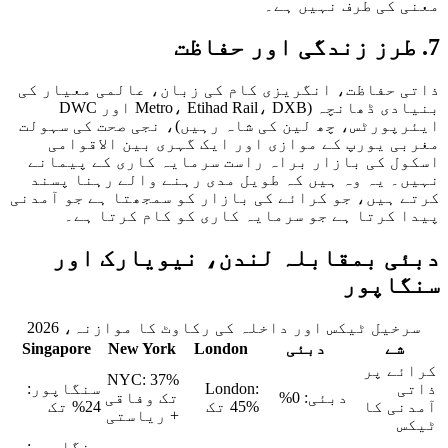
 کی طرف نہیں ہے۔
 حفاظت، انگریزی کام کی زبان، عالمی معیار کی
بنیادی ڈھانچہ (Metro، Etihad Rail، DXB اور DWC
پورٹس، چھ لین کی شاہ رہیں)، نجی صحت کی سہولت
ی یورپ کے موازی اور ایک گہری بین الاقوامی
ل کی بازار براہ راست سرمایہ کاری کے پیمانے
۔ یہ وہ ہیں کہ طویل مدی رہنے والے رہنا پسند
 ہیں، جو کرائے کی بازار کو سمجھتا ہے جو آمدنی
 کرتا ہے جو سرمایہ کاری کو کام کرتا ہے۔
ی بمقابلہ لندن، نیویارک اور
اپور
خیل ٹیکس اور داخلہ کی رکاوٹ کا موازنہ، 2026
شے
دبئی
London
New York
Singapore
ے پر
NYC: 37%
ی
London:
سنگاپور:
دبئی: 0%
تک وفاقی
ی کا
45% تک
24% تک
+ ریاستی
س
سنگاپور: