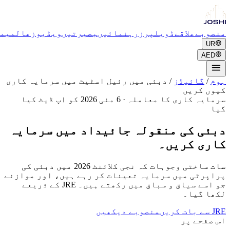
بے
علاقے
ڈویلپرز
رہنمائیں
بصیرتیں
ویڈیوز
عالمی
مشورہ
A
گائیڈز
/
دبئی میں رئیل اسٹیٹ میں سرمایہ کاری
 کریں
یہ کاری کا معاملہ
·
6 مئی 2026 کو اپ ڈیٹ کیا
ی کی منقولہ جائیداد میں سرمایہ
ی کریں۔
سات ساختی وجوہات کہ نجی کلائنٹ 2026 میں دبئی کی
رٹی میں سرمایہ تعینات کر رہے ہیں، اور موازنے
جو اسے سیاق و سباق میں رکھتے ہیں۔ JRE کے ذریعے
 گیا۔
منصوبے دیکھیں
فحے پر