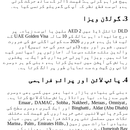
فراہم کرتی ہے: قیمت ڈالر کے ساتھ حرکت کرتی
اس سے قطع نظر کہ آپ کی گھریلو کرنسی کیا ہے۔
DLD ٹائٹل ڈیڈ میں AED 2 ملین یا اس سے زیادہ پر
درج جائیداد اہم مالک کو 10 سالہ UAE Golden Visa کے
لیے قابل ہے، فروری 2026 سے کوئی اگلی حق کی ضرورت
۔ شوہر اور بچے (کوئی عمر کی حد نہیں) اور
ین ملتے جلتے دس سالہ اجازتوں پر اسپانسر کیے
 ہیں۔ ویزا پراپرٹی خریداری کو ایک بہ پشتوں
ش کی آپشن میں تبدیل کرتا ہے، دبئی کو ہر دوسرے
 ون گیٹ وے سے نمایاں طور پر الگ کرتا ہے۔
 کی بنیادی بازار دنیا بھر میں کسی بھی دوسری
سے زیادہ نیا برانڈڈ رہائش سٹاک لانچ کرتا ہے۔
Emaar، DAMAC، Sobha، Nakheel، Meraas، Omni
Binghatti، Aldar (Abu Dhabi) اور ایک گہری دوسری سطح کی
م پائپ لائنیں نجی خریداروں کو قیمت کے مختلف
 میں مسلسل نئی پروڈکٹ فراہم کرتی ہیں۔ جہاں
بنیادی امارات میں زمین (Marina، Palm، Emirates Hills،
Jumeirah Bay) سچ میں محدود ہے، سپلائی پھیلنے کے