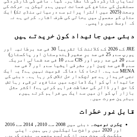
اں کارکردگی کا مظاہرہ کیا۔ ماضی کی کارکردگی
بل کی منافع کی ضمانت نہیں ہے، لیکن یہ حرکت کی
وسعت (2025 میں الٹرا پرائم سے درمیانی منڈی تک) ایک
 کو معمول میں بحالی کی طرف اشارہ کرتی ہے نہ
وسط میں واپسی۔
ی میں جائیداد کون خریدتے ہیں
JRE کے 2026 کے کلائنٹ کا تقریباً 30 فی صد برطانیہ اور
یورپ سے، 25 فی صد برِ صغیر (ہندوستان اور پاکستان)
سے، 20 فی صد روس اور CIS سے، 10 فی صد شمالی امریکہ
سے، 8 فی صد چین اور مشرقی ایشیا سے، اور 7 فی صد
MENA سے ہے۔ اتحاد کا دھاگہ قومیت نہیں ہے؛ یہ ایک
خریدار ہے جو لچکدار حل تلاش کر رہا ہے۔ دبئی کی
داد آپ کو ایک ڈھانچے میں منافع، ترقی، رہائش
ق اور ڈالر کی حفاظت فراہم کرتی ہے؛ اکثر مثل
ر آپ کو ان میں سے ایک ہی فراہم کرتے ہیں،
ین صورت میں۔
ل غور خطرات
چکری نوعیت۔
دبئی میں 2008 سے 2010، 2014 سے 2016
اور 2020 میں واضح سائیکلیں رہی ہیں۔ اپنی
ملکیت کی مدت میں ان کے لیے منصوبہ بندی کریں۔