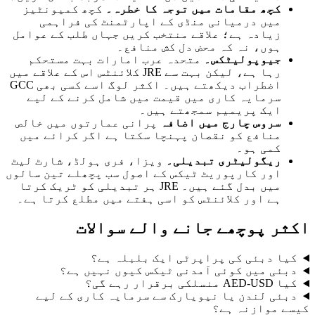
کچھ مقامات میں توجہ کا خطرہ۔
کچھ کمیونٹیز
میں درمیانی منڈی کے اپارٹمنٹ کی فراہمی
زیادہ ہے؛ علاقے منتخب کریں جہاں طلب کے عوامل
ہوں، نہ کہ محض دل کش منافع۔
جیوپولیٹکس۔
متحدہ عرب امارات بہت مستحکم
رہا ہے، لیکن بہت سے JRE کلائنٹس اس کے علاقے میں
اضطراب دیکھتے ہیں۔ اکثر لوگ اسے کسی بھی GCC
سرمایہ کاری میں قیمت میں شامل کرنے کے لیے
ایک پریمیم سمجھتے ہیں۔
سروس چارج میں اضافہ
پرانی عمارتوں میں خالص
منافع کو نقصان پہنچا سکتا ہے اگر کرائے میں
کمی ہو۔
ریگولیٹری تبدیلی۔
ویزا، فری ہولڈ، شارٹ لیٹ
اور کارپوریٹ ٹیکس کے اصول سب پچھلے تین سالوں
میں بدل گئے ہیں۔ JRE ہر تبدیلی کو ٹریک کرتا
ہے اور کلائنٹس کو اسی ہفتے میں مطلع کرتا ہے۔
ر پوچھے جانے والے سوالات
ا دبئی کی پراپرٹی ایک بلبلہ ہے؟
ئی میں کوئی آمدنی ٹیکس کیوں نہیں ہے؟
لکی برقرار رہے گی؟
ئی لندن یا نیویارک سے سرمایہ کاری کے لیے
 موازنہ ہے؟