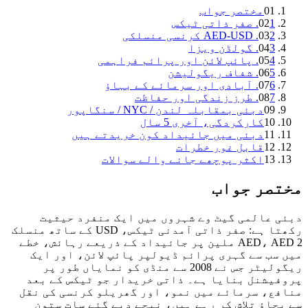
01
مختصر جواب
1. صفر ذاتی ٹیکس
02
2. AED-USD کرنسی منسلکی
03
3. گولڈن ویزا
04
4. پائپ لائن اور پرائم فراہمی
05
5. شفاف ریگولیشن
06
6. آبادی اور سرمائے کے بہاؤ
07
7. طرز زندگی اور حفاظت
08
09
دبئی بمقابلہ لندن / NYC / سنگاپور
10
کارکردگی، آخری 5 سال
11
دبئی میں جائیداد کون خریدتے ہیں
12
قابل غور خطرات
13
اکثر پوچھے جانے والے سوالات
صر جواب
 عالمی گیٹ وے شہروں میں ایک منفرد حیثیت
رکھتا ہے: صفر ذاتی آمدنی ٹیکس، USD کے ساتھ منسلک
AED، AED 2 ملین پر جائیداد کے ذریعے رہائش، خطے
سب سے گہری پرائم ڈیولپر پائپ لائن، اور ایک
ریگولیٹر جس نے 2008 سے منڈی کو نمایاں طور پر
یشنل بنایا ہے۔ ذاتی خریدار جو ٹیکس کے بعد
ع، سرمائے میں نمو، اور گھریلو کرنسی کی نقل
چاؤ تلاش کر رہے ہیں، نیچے دیے گئے سات ستون