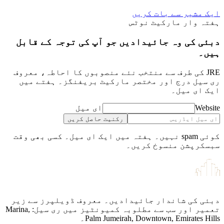
مشیر سے بات کریں
 وار مارکیٹ نوٹس
 کی وہ جائیدادیں جو آپ کی توجہ کے قابل
۔
JR کی طرف سے منتخب نئے منصوبوں کا احاطہ، معروف
یل درج اور مختصر مارکیٹ بریفنگز۔ ہفتے میں
ای میل۔
We
ای میل
رکنیت حاصل کریں
کوئی spam نہیں۔ ہفتہ میں ایک ای میل۔ کسی بھی وقت
رپشن منسوخ کریں۔
 کی شاندار جائیدادیں۔ معروف ڈویلپرز سے زیر
تعمیر اور سب سے مطلوبہ کمیونٹیز میں ری سیل: Marina,
Palm Jumeirah, Downtown, Emirates ۔