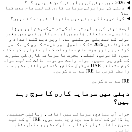
اپرٹی کون خریدیں گے؟
ئی کی پراپرٹی سرمایہ کاری کے لیے عام مدت کیا
ا غیرملکی دبئی میں جائیداد خرید سکتے ہیں؟
دبئی کی پراپرٹی مارکیٹ، ٹیکسیشن اور ویزا
سی سے متعلقہ ضابطوں اور سرکاری فیس میں بغیر
 کے تبدیلی ہو سکتی ہے۔ اوپر دیے گئے اعداد و
شمار 6 مئی 2026 تک کے اصول اور قیمت کاری کی عکاسی
 ہیں اور صرف عام معلومات کے لیے فراہم کیے گئے
 قانونی، ٹیکس، ہجرت یا سرمایہ کاری کی مشورے
ور پر نہیں۔ براہ راست موجودہ حالت کے لیے براہ
کرم متعلقہ UAE فیڈرل حکام، لائسنس یافتہ مشیر سے
یں یا JRE سے بات کریں۔
ی میں سرمایہ کاری کا سوچ رہے
؟
 آپ منافع، سرمائے میں اضافہ، رہائشی حیثیت،
یا ڈالر کے لحاظ سے بچاؤ چاہتے ہوں، JRE آپ کے لیے
 داخلہ تیار کرتا ہے۔ ایک مشیر، مکمل منظر
۔