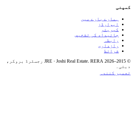
ی
ہمارے بارے میں
ایوارڈز
کیریئر
جائیداد کی تشخیص
رابطہ
رازداری
شرائط
2026
.
JRE · Joshi Real Estate
RERA رجسٹرڈ بروکر،
۔
ر کنندہ