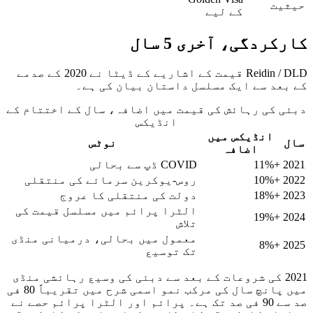
یت
کے لیے
ردگی، آخری 5 سال
Reidin / DLD قیمت کے اشاریے کے ڈیٹا نے 2020 کے صدمے
عد سے ایک مسلسل داستان بیان کی ہے۔
 کی رہائش کی قیمت میں اضافہ، سال کے اختتام کے
انڈیکس
انڈیکس میں
نوٹس
اضافہ
+11%
COVID ڈپ سے بحالی
+10%
روس-یوکرین سرمائے کی منتقلی
+18%
دولت کی منتقلی کا عروج
الٹرا پرائم میں مسلسل قیمت کی
+19%
تلاش
معمول میں بحالی، درمیانی منڈی
+8%
تک توسیع
2021 کی شروعات کے بعد سے دبئی کی وسیع رہائشی منڈی
میں پانچ سال کی مرکب نمو اسمی شرح میں تقریباً 80 فی
صد سے 90 فی صد تک ہے۔ پرائم اور الٹرا پرائم حصے نے