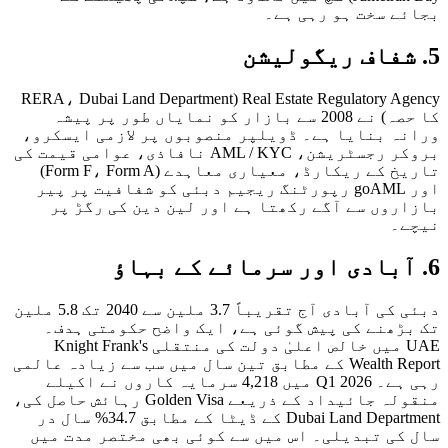
ے سخت ہو رہی ہے۔
Real Estate Regulatory Agency (RERA، Dubai Land Department
کا حصہ) نے 2008 سے بازار کو نمایاں طور پر پیشہ
ہ بنایا ہے۔ ڈویلپر منصوبوں پر لازمی ایسکرو،
بروکر رجسٹریشن، AML / KYC نافاذی، عوامی قیمت کی
تاریخ کے ریکارڈ، معیاری معاہدے (Form F، Form A)
اور goAML رپورٹنگ ریجیم دبئی کو شفافیت پر پیر
روں سے آگے رکھتا ہے اور لین دین کی رگڑ پر
۔
دبئی کی آبادی آج تقریباً 3.7 ملین سے 2040 تک 5.8 ملین
ڑھنے کی پیش گوئی ہے، ایک واضح حکومتی ہدف۔
UAE میں خالص اعلیٰ دولت کی منتقلی Knight Frank's
Wealth Report کے مطابق تین سال میں سب سے زیادہ عالمی
رہی ہے۔ Q1 2026 میں 4,218 سرمایہ کاروں نے اکیلے
منقولہ جائیداد کے ذریعے Golden Visa رہائش حاصل کی،
Dubai Land Department کے ڈیٹا کے مطابق 34.7% سال در
کی تبدیلی۔ اس میں سے کوئی بھی مختصر مدت میں