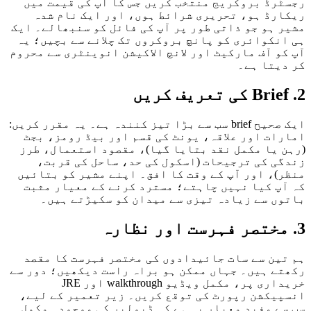
رڈ بروکریج منتخب کریں جس کا آپ کی قیمت میں
رڈ ہو، تحریری شرائط ہوں، اور ایک نام شدہ
 ہو جو ذاتی طور پر آپ کی فائل کو سنبھالے۔ ایک
نکوائری کو پانچ بروکروں تک چلانے سے بچیں؛ یہ
و آف مارکیٹ اور لانچ الاکیشن انوینٹری سے محروم
یتا ہے۔
ایک صحیح brief سب سے بڑا تیز کنندہ ہے۔ یہ مقرر کریں:
ات اور علاقہ، یونٹ کی قسم اور بیڈ رومز، بجٹ
 یا مکمل نقد بتایا گیا)، مقصود استعمال، طرز
ی کی ترجیحات (اسکول کی حد، ساحل کی قربت،
)، اور آپ کے وقت کا افق۔ اپنے مشیر کو بتائیں
پ کیا نہیں چاہتے؛ مسترد کرنے کے معیار مثبت
ں سے زیادہ تیزی سے میدان کو سکیڑتے ہیں۔
ین سے سات جائیدادوں کی مختصر فہرست کا مقصد
ے ہیں۔ جہاں ممکن ہو براہ راست دیکھیں؛ دور سے
خریداری پر، مکمل ویڈیو walkthrough اور JRE
یکشن رپورٹ کی توقع کریں۔ زیر تعمیر کے لیے،
ے مفید معیار یہ ہے کہ ڈیولپر کی موجودہ مکمل