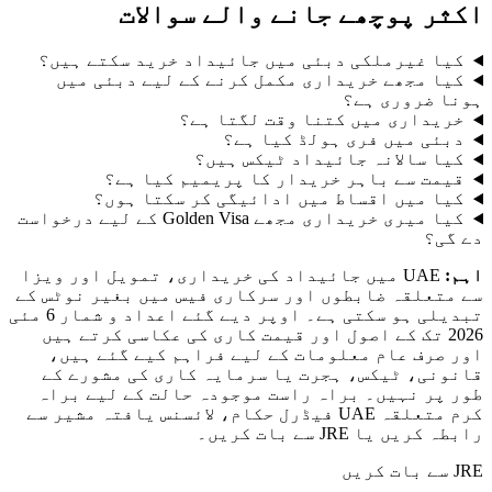
ر پوچھے جانے والے سوالات
ا غیرملکی دبئی میں جائیداد خرید سکتے ہیں؟
ا مجھے خریداری مکمل کرنے کے لیے دبئی میں
 ضروری ہے؟
یداری میں کتنا وقت لگتا ہے؟
ئی میں فری ہولڈ کیا ہے؟
ا سالانہ جائیداد ٹیکس ہیں؟
مت سے باہر خریدار کا پریمیم کیا ہے؟
ا میں اقساط میں ادائیگی کر سکتا ہوں؟
کیا میری خریداری مجھے Golden Visa کے لیے درخواست
ی؟
UAE میں جائیداد کی خریداری، تمویل اور ویزا
تعلقہ ضابطوں اور سرکاری فیس میں بغیر نوٹس کے
تبدیلی ہو سکتی ہے۔ اوپر دیے گئے اعداد و شمار 6 مئی
2026 تک کے اصول اور قیمت کاری کی عکاسی کرتے ہیں
صرف عام معلومات کے لیے فراہم کیے گئے ہیں،
نی، ٹیکس، ہجرت یا سرمایہ کاری کی مشورے کے
پر نہیں۔ براہ راست موجودہ حالت کے لیے براہ
کرم متعلقہ UAE فیڈرل حکام، لائسنس یافتہ مشیر سے
یں یا JRE سے بات کریں۔