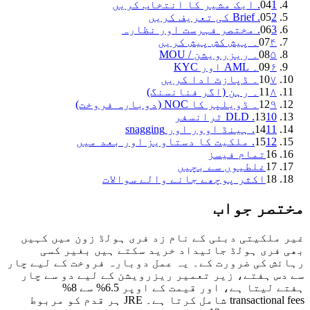
1. ایک مشیر کا انتخاب کریں
04
2. Brief کی تعریف کریں
05
3. مختصر فہرست اور نظارہ
06
۴۔ پیش کش پیش کریں
07
۵۔ ریزرویشن / MOU
08
۶۔ AML اور KYC
09
۷۔ ڈپازٹ ادا کریں
10
۸۔ رہن (اگر فنانسنگ)
11
۹۔ ڈویلپر کا NOC (دوبارہ فروخت)
12
10. DLD ٹرانسفر
13
11. ہینڈ اوور اور snagging
14
12. ملکیت کا دستاویز اور بعد میں
15
16
تمام فیسز
17
غلطیوں سے بچیں
18
اکثر پوچھے جانے والے سوالات
صر جواب
ملکیتی دبئی کے نام زد فری ہولڈ زون میں کہیں
فری ہولڈ جائیداد خرید سکتے ہیں بغیر کسی
ش کی ضرورت کے۔ یہ عمل دوبارہ فروخت کے لیے چار
س ہفتے، زیر تعمیر ریزرویشن کے لیے دو سے چار
ہفتے لیتا ہے، اور قیمت کے اوپر 6.5% سے 8%
transactional fees شامل کرتا ہے۔ JRE ہر قدم کو مربوط