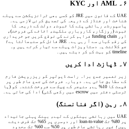
UAE کے قانون میں JRE کو کسی بھی ٹرانزیکشن سے پہلے
ت اور فنڈز کے ذریعہ کی تصدیق کرنی لازمی ہے۔
ورٹ، رہائشی پتے کا ثبوت، دولت کے ذریعہ کا
 (روزگار، کاروباری ملکیت، اثاثے کی فروخت)،
اور funding chain فراہم کرنے کی توقع کریں جو خریداری
کی رقم کہاں سے آ رہی ہے۔ JRE فائل کو سنبھالتا ہے؛
لائنٹ یہ دستاویزات پہلے سے تیار کرتے ہیں وہ
ر دیتے ہیں۔
تعمیر جمع براہ راست ڈیولپر کو ریزرویشن فارم
طابق جاتی ہے۔ دوبارہ فروخت کی جمع عام طور پر
قیمت کا 10% ہے، منیجر کے چیک سے فروخت کنندہ کو (یا
ں escrow میں رکھی گئی) ادا کی جاتی ہے۔
UAE میں رہائشی بینکوں کے لیے، بینک پہلی جائیداد
پر 80% تک loan-to-value اور دوسری پر 65% تک قرض دیتے
ہیں؛ غیر رہائشی عام طور پر 50% سے 60% تک محدود