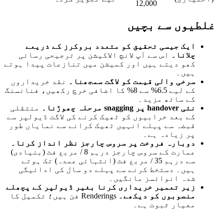
12,000
یوں سے بچیں
ایک جیسی تحقیق کو متعدد بروکرز کے ذریعے
چلانا۔
اس سے آپ لانچ الاکیشن پر ترجیحی رسائی
کھو دیتے ہیں اور کمیشن میں تنازعات پیدا ہوتے
ہیں۔
سرخی والی قیمت کو لاگت سمجھنا۔
نقد خریداروں
کے لیے 6.5% سے 8% کا اضافی خرچ رکھیں، فنانسنگ
کے ساتھ مزید۔
نئی handover پر snagging مرحلہ چھوڑنا۔
منتقلی
کے بعد خرابیوں کو ٹھیک کرنے کی لاگت ڈیولپر سے
قبضہ سے پہلے انہیں ٹھیک کرانے سے نمایاں طور
پر زیادہ ہے۔
دوبارہ فروخت پر سروس چارجز نظر انداز کرنا۔
عمارت کے سروس چارجز درہم 8 / مربع فٹ (بنیادی)
سے درہم 35 / مربع فٹ (انتہائی عمدہ) تک ہوتے
ہیں۔ دستخط کرنے سے پہلے دو سال کی ادائیگی
شدہ انوائسز مانگیں۔
زیر تعمیر خریداری کرنا بغیر ڈیولپر کے پچھلے
منصوبوں کو دیکھے۔
Renderings فن ہیں؛ تکمیل کا
معیار ثبوت ہے۔