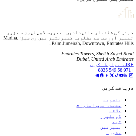
 کی شاندار جائیدادیں۔ معروف ڈویلپرز سے زیر
تعمیر اور سب سے مطلوبہ کمیونٹیز میں ری سیل: Marina,
Palm Jumeirah, Downtown, Emirates ۔
Emirates Towers, Sheikh Zayed
Dubai, United Arab Emi
فت کریں
منصوبے
متحدہ عرب امارات
علاقے
ڈویلپرز
ٹیم
بصیرتیں
مشورہ