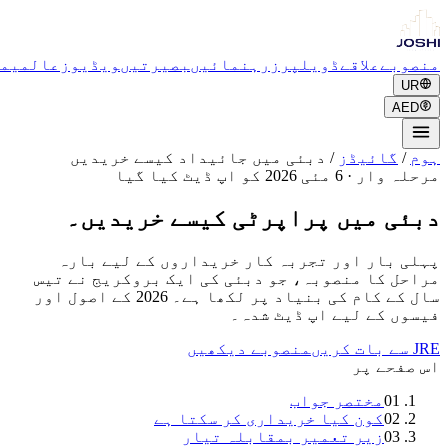
بے
علاقے
ڈویلپرز
رہنمائیں
بصیرتیں
ویڈیوز
عالمی
مشورہ
A
گائیڈز
/
دبئی میں جائیداد کیسے خریدیں
ہ وار
·
6 مئی 2026 کو اپ ڈیٹ کیا گیا
ی میں پراپرٹی کیسے خریدیں۔
 بار اور تجربہ کار خریداروں کے لیے بارہ
ل کا منصوبہ، جو دبئی کی ایک بروکریج نے تیس
سال کے کام کی بنیاد پر لکھا ہے۔ 2026 کے اصول اور
ں کے لیے اپ ڈیٹ شدہ۔
منصوبے دیکھیں
فحے پر
01
مختصر جواب
02
کون کیا خریداری کر سکتا ہے
03
زیر تعمیر بمقابلہ تیار