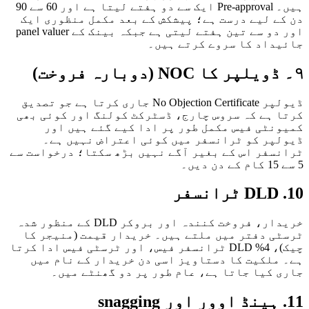
ہیں۔ Pre-approval ایک سے دو ہفتے لیتا ہے اور 60 سے 90
ے لیے درست ہے؛ پیشکش کے بعد مکمل منظوری ایک
اور دو سے تین ہفتے لیتی ہے جبکہ بینک کے panel valuer
داد کا سروے کرتے ہیں۔
ڈیولپر No Objection Certificate جاری کرتا ہے جو تصدیق
 ہے کہ سروس چارج، ڈسٹرکٹ کولنگ اور کوئی بھی
نٹی فیس مکمل طور پر ادا کیے گئے ہیں اور
پر کو ٹرانسفر میں کوئی اعتراض نہیں ہے۔
سفر اس کے بغیر آگے نہیں بڑھ سکتا؛ درخواست سے
خریدار، فروخت کنندہ اور بروکر DLD کے منظور شدہ
ی دفتر میں ملتے ہیں۔ خریدار قیمت (منیجر کا
چیک)، 4% DLD ٹرانسفر فیس، اور ٹرسٹی فیس ادا کرتا
ملکیت کا دستاویز اسی دن خریدار کے نام میں
 کیا جاتا ہے، عام طور پر دو گھنٹے میں۔