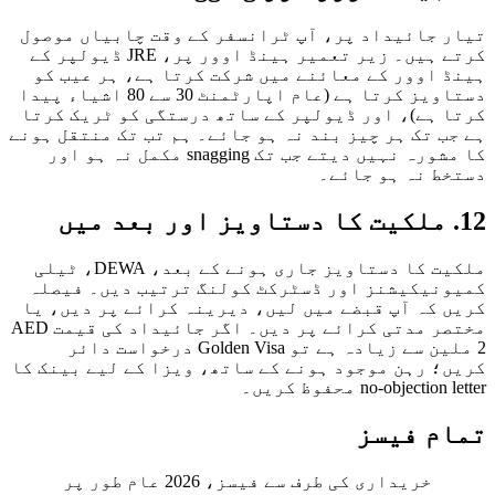
 جائیداد پر، آپ ٹرانسفر کے وقت چابیاں موصول
کرتے ہیں۔ زیر تعمیر ہینڈ اوور پر، JRE ڈیولپر کے
 اوور کے معائنے میں شرکت کرتا ہے، ہر عیب کو
دستاویز کرتا ہے (عام اپارٹمنٹ 30 سے 80 اشیاء پیدا
 ہے)، اور ڈیولپر کے ساتھ درستگی کو ٹریک کرتا
ب تک ہر چیز بند نہ ہو جائے۔ ہم تب تک منتقل ہونے
کا مشورہ نہیں دیتے جب تک snagging مکمل نہ ہو اور
ط نہ ہو جائے۔
ملکیت کا دستاویز جاری ہونے کے بعد، DEWA، ٹیلی
نیکیشنز اور ڈسٹرکٹ کولنگ ترتیب دیں۔ فیصلہ
 کہ آپ قبضے میں لیں، دیرینہ کرائے پر دیں، یا
مختصر مدتی کرائے پر دیں۔ اگر جائیداد کی قیمت AED
2 ملین سے زیادہ ہے تو Golden Visa درخواست دائر
؛ رہن موجود ہونے کے ساتھ، ویزا کے لیے بینک کا
no-objecti محفوظ کریں۔
م فیسز
خریداری کی طرف سے فیسز، 2026 عام طور پر