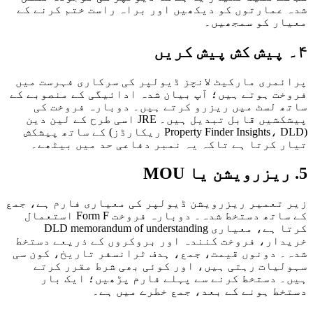
عمارتوں کو دیکھیں اور براہ راست ختم کرنے کے
ر کو سمجھیں۔
مری مارکیٹ لانچز ڈیولپر کی سرکاری فہرست میں
ت ہوتے ہیں؛ آپ بیان شدہ ادائیگی کے منصوبے کے
 لسٹ میں ریزرو کرتے ہیں۔ دوبارہ فروخت کی
پیشکشیں قابل تبدیل ہیں۔ JRE اسی طرح کے لین دین
(Property Finder Insights، DLD ریکارڈز) کے ساتھ پیشکش
 کرتا ہے تاکہ یہ نمبر دفاعی حد میں بیٹھے۔
تعمیر ریزرویشن ڈیولپر کی معیاری فارم ہے، جمع
کے ساتھ دستخط شدہ۔ دوبارہ فروخت Form F استعمال
کرتا ہے، معیاری DLD memorandum of understanding
ار، فروخت کنندہ اور بروکروں کے ذریعے دستخط
 دونوں قیمت، جمع، ہدف ٹرانسفر تاریخ، کون سی
یات رہتی ہیں، اور کوئی بھی شرط مقرر کرتے
 دستخط کرنے سے پہلے فارم پڑھیں؛ ایک بار
ط ہونے کے بعد، جمع خطرے میں ہے۔