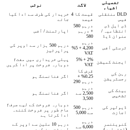
فصیلی
لاگت
نوٹس
اشیاء
DLD منتقلی
قیمت کا 4
خریدار کی طرف سے ادا کیا
فیصد
جائے
یل ڈی
درہم 580
امیہ /
+ درہم
اپارٹمنٹ / آفس
ن ڈیڈ
580
درہم
درہم 500 ہزار سے اوپر کی
ی آفس
4,200 + 5%
پراپرٹیز
VAT
2% + 5%
پہلی خریداری میں مفت؛
ٹ کمیشن
VAT
دوبارہ فروخت پر ادا کریں
قرض کا
کی
0.25% +
اگر فنانسنگ ہو
ٹریشن
درہم 290
درہم
 کی
2,500 سے
اگر فنانسنگ ہو
یص
3,500
دوبارہ فروخت کے لیے صرف؛
پر کی
درہم 500
عام طور پر فروخت کنندہ
زت
سے 5,000
ادا کرتا ہے
درہم
یئنسر
درہم 10 ملین سے اوپر کے
6,000 سے
یاری)
لیے تجویز کردہ