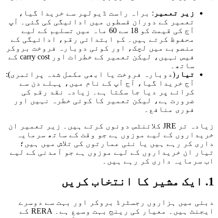
زیر تعمیر
: براہ راست ڈیولپر سے خریدا گیا،
تعمیر کے دوران قسطوں میں ادائیگی کی گئی۔ آپ
آج کی قیمت کو 18 سے 60 ماہ میں تسلیم کے لیے
محفوظ کرتے ہیں۔ کم ابتدائی رقم، ادائیگی کے
منصوبے میں لچک، اور کوئی دوبارہ فروخت بروکر
فیس نہیں، لیکن تعمیر کے خطرات اور carry cost کے
ساتھ۔
تیار
(دوبارہ فروخت یا ابھی مکمل شدہ پرائمری):
آج خریدا گیا، آج آپ کے نام میں، پہلے دن سے
کرائے پر دیا جا سکتا ہے۔ زیادہ نقد رقم کی
ضرورت ہے، لیکن تعمیر کا کوئی خطرہ نہیں اور
فوری منافع۔
زیادہ تر JRE کلائنٹس دونوں کرتے ہیں۔ زیر تعمیر ان
اروں کے لیے موزوں ہے جو وقت کے ساتھ سرمایہ
 کر رہے ہیں یا نئی عمارتوں کی تلاش میں ہیں؛
 ان خریداروں کے لیے موزوں ہے جو آمدنی کے لیے
رمایہ داری کر رہے ہیں۔
 میں ہزاروں رجسٹرڈ بروکر اور بہت سے دوسرے
ایجنٹ ہیں۔ معیار کی رینج بہت وسیع ہے۔ RERA کے