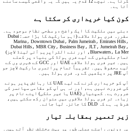
کرتا ہے۔ نیچے 12 قدم یہ ہیں کہ یہ واقعی کیسے سامنے
ہے۔
 کیا خریداری کر سکتا ہے
 میں ملکیت کا ایک واضح دو سطحی نظام موجود ہے۔
مقررہ فری ہولڈ علاقے (اہم مارکیٹ کا بڑا حصہ: Dubai
Marina، Downtown Dubai، Palm Jumeirah، Emirates H
Dubai Hills، MBR City، Business Bay، JLT، Jumeirah
Bluewaters، La Mer، اور نئے الٹراپریم آئی لینڈ لاچز)
 ملکیتوں کے لیے فری ہولڈ کی بنیاد پر کھلے
ہیں۔ غیر فری ہولڈ علاقے UAE اور GCC کے شہری وں کے
محفوظ ہیں۔ تقریباً تمام پرائمری مارکیٹ لاچز جو
آپ کو خریداری کرنے کے لیے UAE کا رہائش پذیر ہونے
رورت نہیں ہے، اور نہ ہی آپ کو مقامی سپانسر کی
ضرورت ہے۔ کمپنیاں (UAE یا غیر ملکی) اپنے نام پر
ہ تر فری ہولڈ علاقوں میں عنوان رکھ سکتی ہیں،
ہ DLD کا جائزہ لیا جائے۔
 تعمیر بمقابلہ تیار
ونوں راستے عملی طور پر بہت مختلف نظر آتے ہیں۔