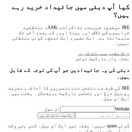
 آپ دبئی میں جائیداد خرید رہے
؟
JRE موضوع، فہرست، مذاکرات، AML، منتقلی،
یوں کی تلاش اور ہینڈ اوور کے بعد، آخر تک
التا ہے۔ ایک مشیر، ایک تعلق، کوئی منتقلی
۔
مشیر سے بات کریں
 وار مارکیٹ نوٹس
 کی وہ جائیدادیں جو آپ کی توجہ کے قابل
۔
JR کی طرف سے منتخب نئے منصوبوں کا احاطہ، معروف
یل درج اور مختصر مارکیٹ بریفنگز۔ ہفتے میں
ای میل۔
We
ای میل
رکنیت حاصل کریں
کوئی spam نہیں۔ ہفتہ میں ایک ای میل۔ کسی بھی وقت
رپشن منسوخ کریں۔